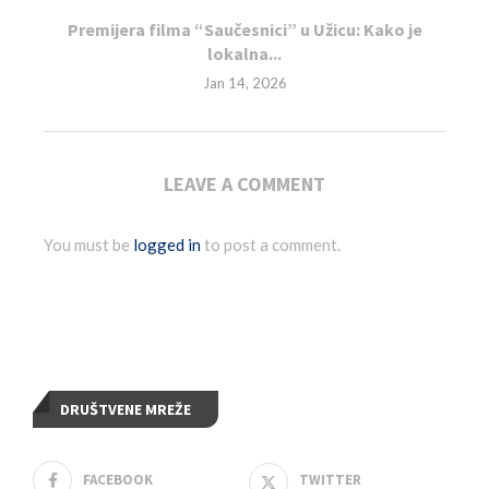
Premijera filma “Saučesnici” u Užicu: Kako je
lokalna...
Jan 14, 2026
LEAVE A COMMENT
You must be
logged in
to post a comment.
DRUŠTVENE MREŽE
FACEBOOK
TWITTER