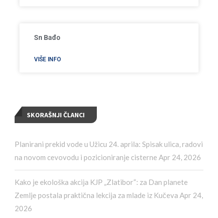
Sn Bađo
VIŠE INFO
SKORAŠNJI ČLANCI
Planirani prekid vode u Užicu 24. aprila: Spisak ulica, radovi
na novom cevovodu i pozicioniranje cisterne
Apr 24, 2026
Kako je ekološka akcija KJP „Zlatibor“: za Dan planete
Zemlje postala praktična lekcija za mlade iz Kučeva
Apr 24,
2026