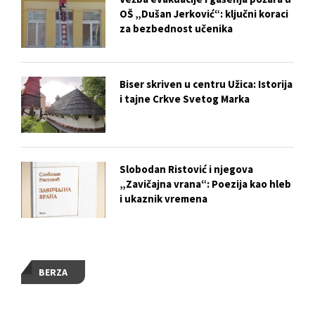
OŠ „Dušan Jerković“: ključni koraci
za bezbednost učenika
Biser skriven u centru Užica: Istorija
i tajne Crkve Svetog Marka
Slobodan Ristović i njegova
„Zavičajna vrana“: Poezija kao hleb
i ukaznik vremena
BERZA