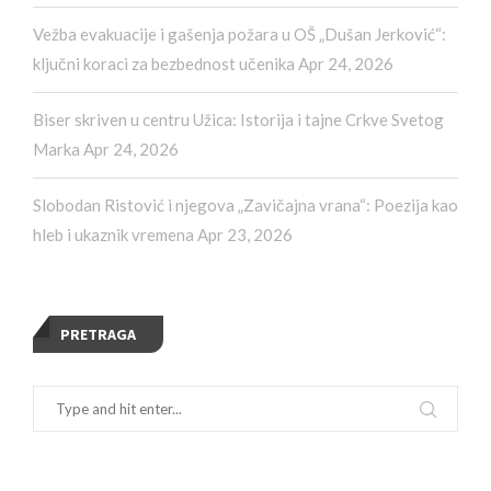
Vežba evakuacije i gašenja požara u OŠ „Dušan Jerković“:
ključni koraci za bezbednost učenika
Apr 24, 2026
Biser skriven u centru Užica: Istorija i tajne Crkve Svetog
Marka
Apr 24, 2026
Slobodan Ristović i njegova „Zavičajna vrana“: Poezija kao
hleb i ukaznik vremena
Apr 23, 2026
PRETRAGA