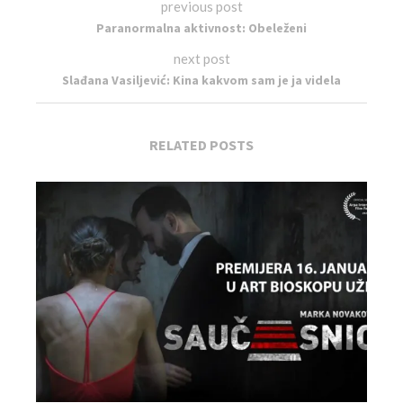
previous post
Paranormalna aktivnost: Obeleženi
next post
Slađana Vasiljević: Kina kakvom sam je ja videla
RELATED POSTS