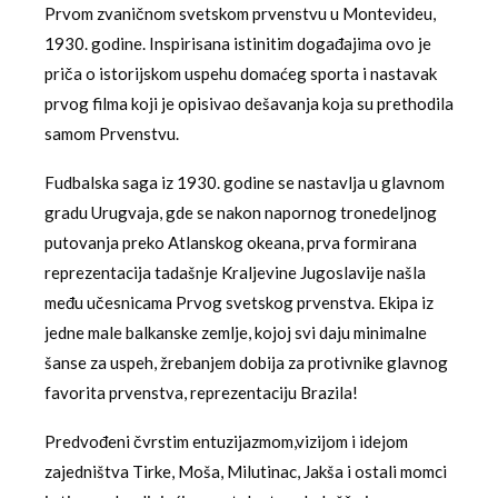
Prvom zvaničnom svetskom prvenstvu u Montevideu,
1930. godine. Inspirisana istinitim događajima ovo je
priča o istorijskom uspehu domaćeg sporta i nastavak
prvog filma koji je opisivao dešavanja koja su prethodila
samom Prvenstvu.
Fudbalska saga iz 1930. godine se nastavlja u glavnom
gradu Urugvaja, gde se nakon napornog tronedeljnog
putovanja preko Atlanskog okeana, prva formirana
reprezentacija tadašnje Kraljevine Jugoslavije našla
među učesnicama Prvog svetskog prvenstva. Ekipa iz
jedne male balkanske zemlje, kojoj svi daju minimalne
šanse za uspeh, žrebanjem dobija za protivnike glavnog
favorita prvenstva, reprezentaciju Brazila!
Predvođeni čvrstim entuzijazmom,vizijom i idejom
zajedništva Tirke, Moša, Milutinac, Jakša i ostali momci