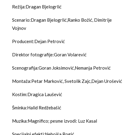
Režija:Dragan Bjelogrlić
Scenario:Dragan Bjelogrlić,Ranko Božić, Dimitrije
Vojnov
Producent:Dejan Petrović
Direktor fotografije:Goran Volarević
Scenografija:Goran Joksimović,Nemanja Petrović
Montaža:Petar Marković, Svetolik Zajc,Dejan Urošević
Kostim:Dragica Laušević
Šminka:Halid Redžebašić
Muzika:Magnifico; pesme izvodi: Luz Kasal
Specijalni efekti:Nebojša Rogić