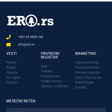
+381 65 3808 100
info@ero.rs
VESTI
PRIVREDNI
MARKETING
REGISTAR
Politika
Uslovi korišćenja
Auto
Region
Polisa privatnosti
Turizam
Privreda
Privredni Registar
Poslovni svet
Ero digital
Vesti i informacije
Građevinarstvo
Društvo
Reklamiranje
Zdravlje i medicina
Kontakt
MESEČNI BILTEN