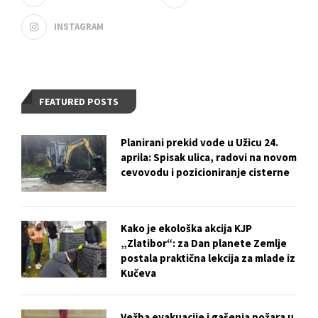
INSTAGRAM
FEATURED POSTS
Planirani prekid vode u Užicu 24.
aprila: Spisak ulica, radovi na novom
cevovodu i pozicioniranje cisterne
Kako je ekološka akcija KJP
„Zlatibor“: za Dan planete Zemlje
postala praktična lekcija za mlade iz
Kučeva
Vežba evakuacije i gašenja požara u