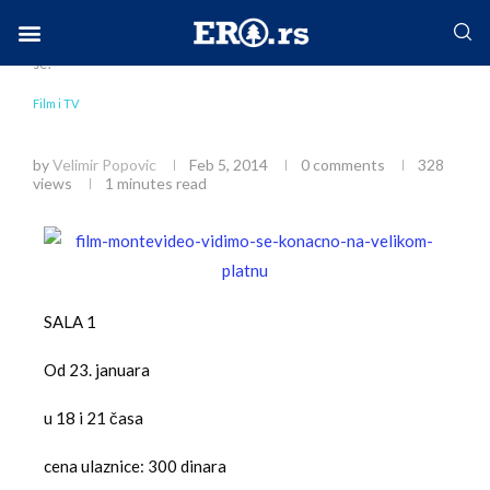
Home
Društvo
Film i TV
Montevideo, vidimo
se!
Facebook-f
Instagram
Twitter
Linkedin
Envelope
Film i TV
Montevideo, vidimo se!
by
Velimir Popovic
Feb 5, 2014
0 comments
328
views
1 minutes read
SALA 1
Od 23. januara
u 18 i 21 časa
cena ulaznice: 300 dinara