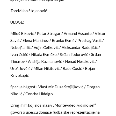
Ton:Milan Stojanović
ULOGE:
Miloš Biković / Petar Strugar / Armand Assante / Viktor
Savić / Elena Martinez / Branko Đurić / Predrag Vasić /
Nebojša Ilić / Vojin Ćetković / Aleksandar Radojičić /
Ivan Zekić / Nikola Đuričko / Srđan Todorović / Srđan
Timarov / Andrija Kuzmanović / Nenad Heraković /
Uroš Jovčić / Milan Nikitović / Rade Ćosić / Bojan
Krivokapić
Specijalni gosti: Vlastimir Đuza Stojiljković / Dragan
Nikolić / Concha Hidalgo
Drugi film koji nosi naziv „Montevideo, vidimo se!”
govori o učešću domaće fudbalske reprezentacije na