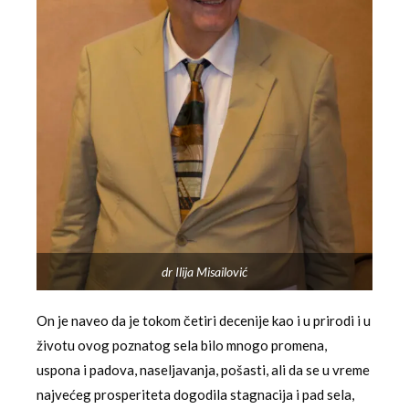
dr Ilija Misailović
On je naveo da je tokom četiri decenije kao i u prirodi i u
životu ovog poznatog sela bilo mnogo promena,
uspona i padova, naseljavanja, pošasti, ali da se u vreme
najvećeg prosperiteta dogodila stagnacija i pad sela,