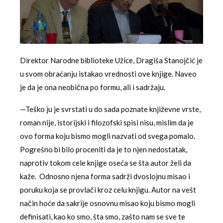
Direktor Narodne biblioteke Užice, Dragiša Stanojčić je
u svom obraćanju istakao vrednosti ove knjige. Naveo
je da je ona neobična po formu, ali i sadržaju.
—Teško ju je svrstati u do sada poznate književne vrste,
roman nije, istorijski i filozofski spisi nisu, mislim da je
ovo forma koju bismo mogli nazvati od svega pomalo.
Pogrešno bi bilo proceniti da je to njen nedostatak,
naprotiv tokom cele knjige oseća se šta autor želi da
kaže. Odnosno njena forma sadrži dvoslojnu misao i
poruku koja se provlači kroz celu knjigu. Autor na vešt
način hoće da sakrije osnovnu misao koju bismo mogli
definisati, kao ko smo, šta smo, zašto nam se sve te