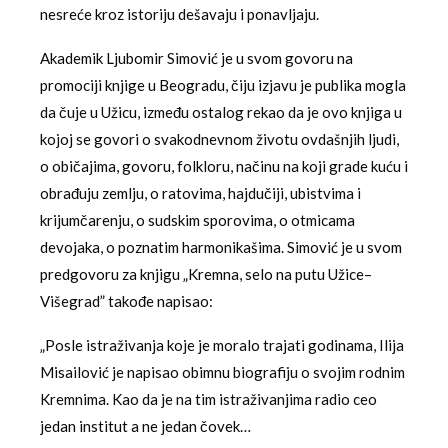
nesreće kroz istoriju dešavaju i ponavljaju.
Akademik Ljubomir Simović je u svom govoru na
promociji knjige u Beogradu, čiju izjavu je publika mogla
da čuje u Užicu, između ostalog rekao da je ovo knjiga u
kojoj se govori o svakodnevnom životu ovdašnjih ljudi,
o običajima, govoru, folkloru, načinu na koji grade kuću i
obrađuju zemlju, o ratovima, hajdučiji, ubistvima i
krijumčarenju, o sudskim sporovima, o otmicama
devojaka, o poznatim harmonikašima. Simović je u svom
predgovoru za knjigu „Kremna, selo na putu Užice–
Višegrad” takođe napisao:
„Posle istraživanja koje je moralo trajati godinama, Ilija
Misailović je napisao obimnu biografiju o svojim rodnim
Kremnima. Kao da je na tim istraživanjima radio ceo
jedan institut a ne jedan čovek…