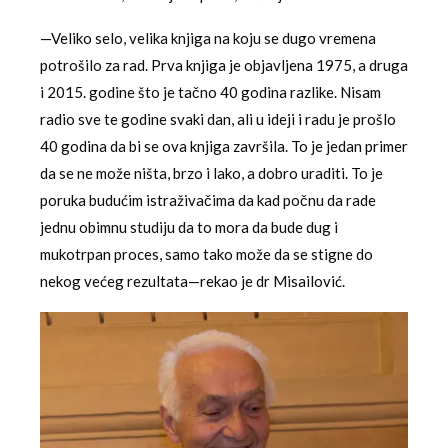
—Veliko selo, velika knjiga na koju se dugo vremena
potrošilo za rad. Prva knjiga je objavljena 1975, a druga
i 2015. godine što je tačno 40 godina razlike. Nisam
radio sve te godine svaki dan, ali u ideji i radu je prošlo
40 godina da bi se ova knjiga završila. To je jedan primer
da se ne može ništa, brzo i lako, a dobro uraditi. To je
poruka budućim istraživačima da kad počnu da rade
jednu obimnu studiju da to mora da bude dug i
mukotrpan proces, samo tako može da se stigne do
nekog većeg rezultata—rekao je dr Misailović.