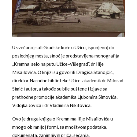
U svečanoj sali Gradske kuće u Užicu, ispunjenoj do
poslednjeg mesta, sinoć je predstavljena monografija
„Kremna, selo na putu Užice–Višegrad”, dr Ilije
Misailovića. O knjizi su govorili Dragiša Stanojčić,
direktor Narodne biblioteke Užice, akademik dr Milorad
Simić i autor, a takođe su bile puštene i izjave sa
prethodne promocije akademika Ljubomira Simovića,
Vidojka Jovića i dr Vladimira Nikitovića.
Ovo je druga knjiga o Kremnima Ilije Misailovića u
mnogo obimnijoj formi, sa mnoštvom podataka,
dokumenata, zanimljivih priča, sećanja.