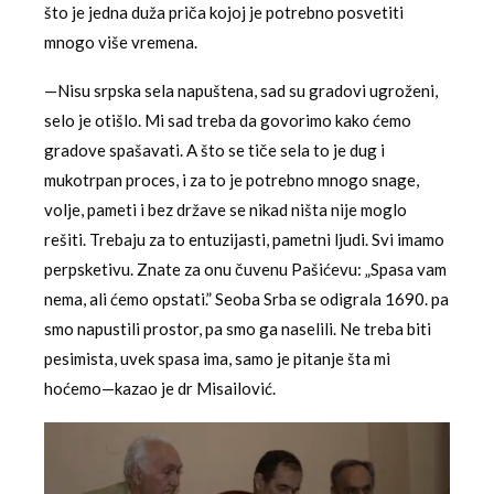
što je jedna duža priča kojoj je potrebno posvetiti
mnogo više vremena.
—Nisu srpska sela napuštena, sad su gradovi ugroženi,
selo je otišlo. Mi sad treba da govorimo kako ćemo
gradove spašavati. A što se tiče sela to je dug i
mukotrpan proces, i za to je potrebno mnogo snage,
volje, pameti i bez države se nikad ništa nije moglo
rešiti. Trebaju za to entuzijasti, pametni ljudi. Svi imamo
perpsketivu. Znate za onu čuvenu Pašićevu: „Spasa vam
nema, ali ćemo opstati.” Seoba Srba se odigrala 1690. pa
smo napustili prostor, pa smo ga naselili. Ne treba biti
pesimista, uvek spasa ima, samo je pitanje šta mi
hoćemo—kazao je dr Misailović.