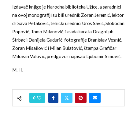
Izdavač knjige je Narodna biblioteka Užice, a saradnici
na ovoj monografiji su bili urednik Zoran Jeremić, lektor
dr Sava Petaković, tehički urednici Uroš Savić, Slobodan
Popović, Tomo Milanović, izrada karata Dragoljub
Štrbac i Danijela Gudurić, fotografije Branislav Vesnić,
Zoran Misailović i Milan Bulatović, štampa Grafičar
Milovan Vulović, predgovor napisao Ljubomir Simović.
M. H.
0
VELIMIR POPOVIC