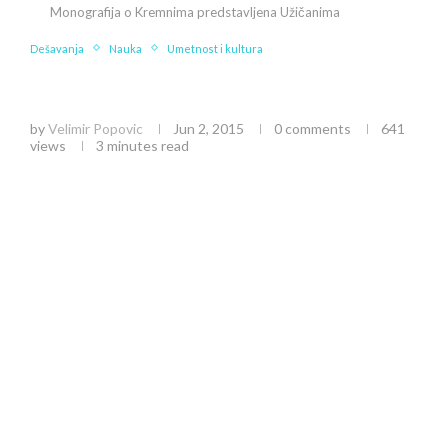
Monografija o Kremnima predstavljena Užičanima
Dešavanja
Nauka
Umetnost i kultura
Monografija o Kremnima predstavljena
Užičanima
by
Velimir Popovic
Jun 2, 2015
0 comments
641
views
3 minutes read