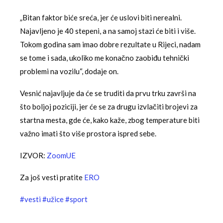
„Bitan faktor biće sreća, jer će uslovi biti nerealni.
Najavljeno je 40 stepeni, a na samoj stazi će biti i više.
Tokom godina sam imao dobre rezultate u Rijeci, nadam
se tome i sada, ukoliko me konačno zaobiđu tehnički
problemi na vozilu“, dodaje on.
Vesnić najavljuje da će se truditi da prvu trku završi na
što boljoj poziciji, jer će se za drugu izvlačiti brojevi za
startna mesta, gde će, kako kaže, zbog temperature biti
važno imati što više prostora ispred sebe.
IZVOR:
ZoomUE
Za još vesti pratite
ERO
#vesti
#užice
#sport