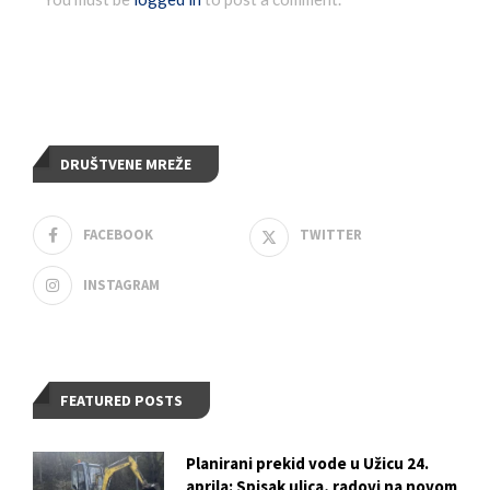
DRUŠTVENE MREŽE
FACEBOOK
TWITTER
INSTAGRAM
FEATURED POSTS
Planirani prekid vode u Užicu 24.
aprila: Spisak ulica, radovi na novom