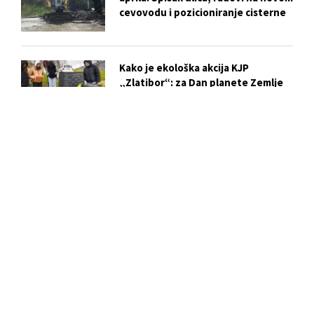
cevovodu i pozicioniranje cisterne
Kako je ekološka akcija KJP
„Zlatibor“: za Dan planete Zemlje
postala praktična lekcija za mlade iz
Kučeva
Vežba evakuacije i gašenja požara u
OŠ „Dušan Jerković“: ključni koraci
za bezbednost učenika
Biser skriven u centru Užica: Istorija
i tajne Crkve Svetog Marka