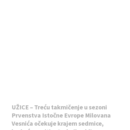
UŽICE – Treću takmičenje u sezoni
Prvenstva Istočne Evrope Milovana
Vesnića očekuje krajem sedmice,