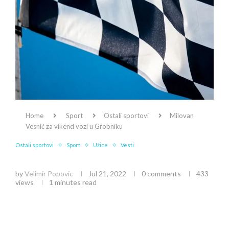
Home
Sport
Ostali sportovi
Milovan
Vesnić za vikend vozi u Grobniku
Ostali sportovi
Sport
Užice
Vesti
Milovan Vesnić za vikend vozi u Grobniku
by
Velimir Popovic
Jul 21, 2022
0 comments
433
views
1 minutes read