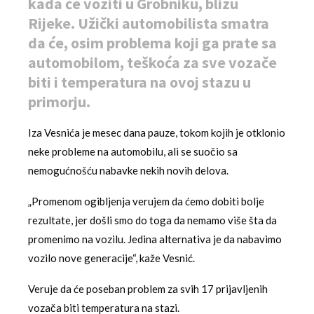
kada će voziti u Grobniku, blizu
Rijeke. Užički automobilista smatra
da će, osim problema koji ga prate sa
automobilom, teškoća za sve vozače
biti i temperatura na ovoj stazu u
primorju.
Iza Vesnića je mesec dana pauze, tokom kojih je otklonio
neke probleme na automobilu, ali se suočio sa
nemogućnošću nabavke nekih novih delova.
„Promenom ogibljenja verujem da ćemo dobiti bolje
rezultate, jer došli smo do toga da nemamo više šta da
promenimo na vozilu. Jedina alternativa je da nabavimo
vozilo nove generacije“, kaže Vesnić.
Veruje da će poseban problem za svih 17 prijavljenih
vozača biti temperatura na stazi.