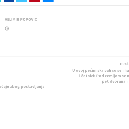
VELIMIR POPOVIC
next
U ovoj pećini skrivali su se i h
i četnici: Pod zemljom se 
pet dvorana i
aćaju zbog postavljanja
nu
RELATED POSTS