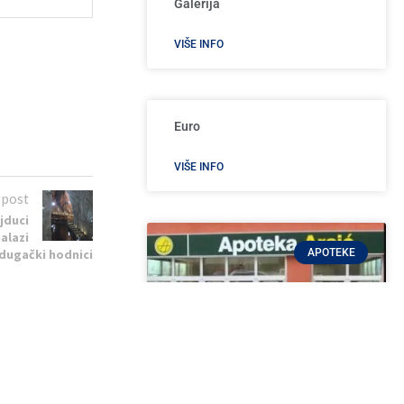
Galerija
VIŠE INFO
Euro
VIŠE INFO
 post
ajduci
nalazi
APOTEKE
 dugački hodnici