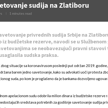
vetovanje sudija na Zlatiboru
ws
1 minutes read
avetovanje privrednih sudija Srbije na Zlatibor
o iz budžetske rezerve, navodi se u Službenom 
vetovanjima se neobavezujući pravni stavovi
 usaglasila sudska praksa.
e zbog situacije sa koronavirusom poslednji put održan 2019. godine, a
ržana barem jedno savetovanje, kako su advokati uoči protesta zb
ionog suda, po kom je proglašeno da je bankama dozvoljeno ugovar
dnom apelacionom sudu odobrila milion dinara iz budžetske rezerve r
edostajućih sredstava potrebnih za godišnje savetovanje sudija pr