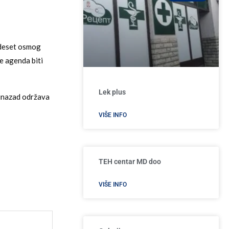
adeset osmog
e agenda biti
Lek plus
 unazad održava
VIŠE INFO
TEH centar MD doo
VIŠE INFO