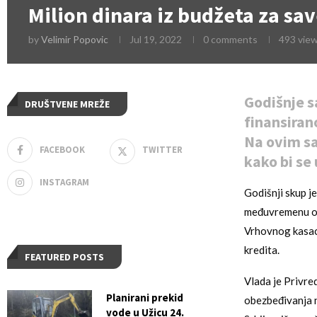
Milion dinara iz budžeta za sa
by
Velimir Popovic
Jul 19, 2022
0 comments
493
vie
Godišnje s
DRUŠTVENE MREŽE
finansiran
Na ovim sa
FACEBOOK
TWITTER
kako bi se
INSTAGRAM
Godišnji skup j
međuvremenu od
Vrhovnog kasac
kredita.
FEATURED POSTS
Vlada je Privre
Planirani prekid
obezbeđivanja n
vode u Užicu 24.