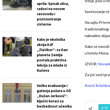
Srbije, piše u re
aprila: Spisak ulica,
radovi na novom
Savetovanje će 
cevovodu i
pozicioniranje
Na sajtu Privr
cisterne
tradicionalnog 
naknadno objav
Kako je ekološka
akcija KJP
Kako se navodi 
„Zlatibor“: za Dan
u hotelu Mona.
planete Zemlje
postala praktična
IZVOR:
Novaek
lekcija za mlade iz
Kučeva
Za još vesti pra
Vežba evakuacije i
#vesti
#zlatibo
gašenja požara u OŠ
„Dušan Jerković“:
ključni koraci za
bezbednost učenika
0