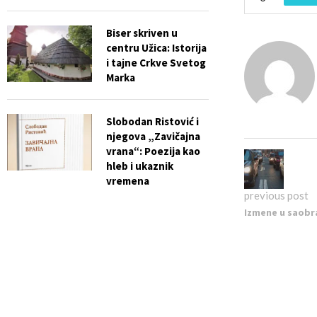
Biser skriven u
centru Užica: Istorija
i tajne Crkve Svetog
Marka
Slobodan Ristović i
njegova „Zavičajna
vrana“: Poezija kao
hleb i ukaznik
vremena
previous post
Izmene u saobr
rasvete u Sevoj