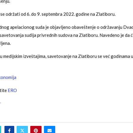
šenju.
se održati od 6. do 9. septembra 2022. godine na Zlatiboru.
ednog apelacionog suda je objavljeno obaveštenje o održavanju Dv
savetovanja sudija privrednih sudova na Zlatiboru. Navedeno je da ć
ljena.
u medijskim izveštajima, savetovanje na Zlatiboru se već godinama
onomija
tite
ERO
r