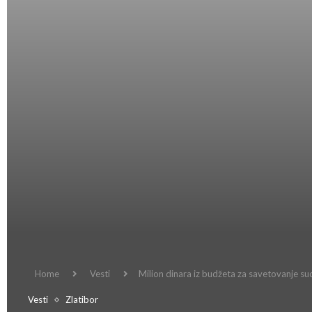
Home
Vesti
Milion dinara iz budžeta za savetovanje sud
Vesti
Zlatibor