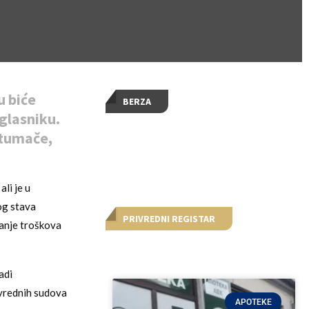
u biće
BERZA
glasniku.
 tumače,
li je u
og stava
PRIVREDNI REGISTAR
anje troškova
adi
ivrednih sudova
APOTEKE