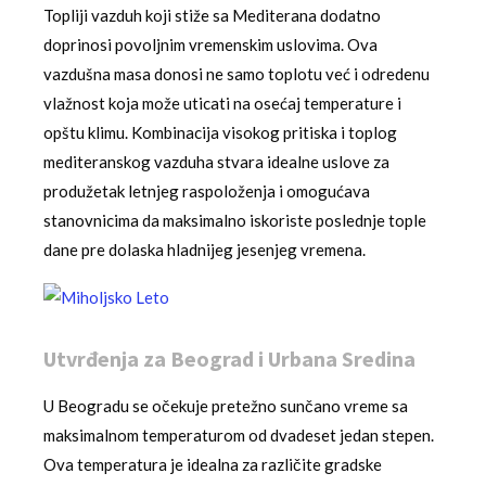
Topliji vazduh koji stiže sa Mediterana dodatno
doprinosi povoljnim vremenskim uslovima. Ova
vazdušna masa donosi ne samo toplotu već i odredenu
vlažnost koja može uticati na osećaj temperature i
opštu klimu. Kombinacija visokog pritiska i toplog
mediteranskog vazduha stvara idealne uslove za
produžetak letnjeg raspoloženja i omogućava
stanovnicima da maksimalno iskoriste poslednje tople
dane pre dolaska hladnijeg jesenjeg vremena.
Utvrđenja za Beograd i Urbana Sredina
U Beogradu se očekuje pretežno sunčano vreme sa
maksimalnom temperaturom od dvadeset jedan stepen.
Ova temperatura je idealna za različite gradske