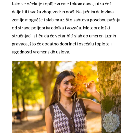
Iako se očekuje toplije vreme tokom dana, jutra će i
dalje biti sveža zbog vedrih noći. Na južnim delovima
zemlje moguć je i slab mraz, što zahteva posebnu pažnju
od strane poljoprivrednika i vozača. Meteorološki
stručnjaci ističu da će vetar biti slab do umeren juznih
pravaca, što će dodatno doprineti osećaju toplote i
ugodnosti vremenskih uslova.