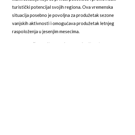
turistički potencijal svojih regiona. Ova vremenska
situacija posebno je povoljna za produžetak sezone
vanjskih aktivnosti i omogućava produžetak letnjeg
raspoloženja u jesenjim mesecima.
Dugoročne Klimatske Posledice i
Trendovi
Ovakvi vremenski uslovi u periodu Miholjskog leta u
skladu su sa opštim klimatskim trendovima koji se
primećuju u regionu. Prema analizama klimatologa, sve
češći su periodi toplog i stabilnog vremena tokom
jeseni, što može imati dugoročne posledice po prirodne
ekosisteme i poljoprivrednu proizvodnju. Ove promene
zahtevaju kontinuirano praćenje i prilagodavanje kako
bi se osigurala održivost različitih sektora koji zavise
od vremenskih uslova.