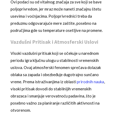
Ovi podaci su od vitalnog značaja za sve koji se bave
poljoprivredom, jer mraz može naneti značajnu štetu
usevima i voćnjacima. Poljoprivrednici treba da
preduzmu odgovarajuće mere zaštite, posebno na
područjima gde su temperature osetljive na promene.
Vazdušni Pritisak i Atmosferski Uslovi
Visoki vazdušni pritisak koji se očekuje u narednom
periodu igra ključnu ulogu u stabilnosti vremenskih
uslova. Ovaj atmosferski fenomen sprečava dolazak
oblaka sa zapada i obezbeđuje dugotrajno sunčano
vreme. Prema istraživanjima iz oblasti
prirodnih nauka
,
visoki pritisak dovodi do stabilnijih vremenskih
obrazaca i smanjuje verovatnoću padavina, što je
posebno važno za planiranje različitih aktivnosti na
otvorenom.