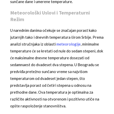
sunčane dane i umerene temperature.
Meteorološki Uslovi i Temperaturni
Režim
U narednim danima očekuje se značajan porast kako
jutarnjih tako i dnevnih temperatura širom Srbije. Prema
analizi stručnjaka iz oblasti
meteorologije
, minimalne
temperature će se kretati od nule do sedam stepeni, dok
će maksimalne dnevne temperature dosezati od
sedamnaest do dvadeset dva stepena. U Beogradu se
predviđa pretežno sunčano vreme sa najvišom
temperaturom od dvadeset jedan stepen, što
predstavlja porast od četiri stepena u odnosu na
prethodne dane. Ova temperatura je optimalna za
različite aktivnosti na otvorenom i pozitivno utiče na
opšte raspoloženje stanovništva.