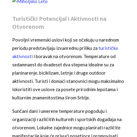
Turistički Potencijal i Aktivnosti na
Otvorenom
Povoljni vremenski uslovi koji se očekuju u narednom
periodu predstavljaju izvanrednu priliku za
turističke
aktivnosti
i boravak na otvorenom. Temperature od
sedamnaest do dvadeset dva stepena idealne su za
planinarenje, biciklizam, šetnje i druge outdoor
aktivnosti. Turisti i domaći stanovnici mogu maksimalno
iskoristiti ove uslove za posete prirodnim lepotama i
kulturnim znamenitostima širom Srbije.
Sunčani dani i umerene temperature pogoduju i
organizaciji različitih kulturnih i sportskih događaja na
otvorenom. Lokalne zajednice mogu planirati različite
manifestacije koje će privući posetioce i promovisati