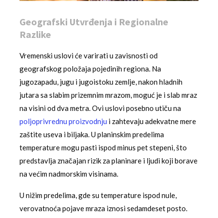
Geografski Utvrđenja i Regionalne
Razlike
Vremenski uslovi će varirati u zavisnosti od
geografskog položaja pojedinih regiona. Na
jugozapadu, jugu i jugoistoku zemlje, nakon hladnih
jutara sa slabim prizemnim mrazom, moguć je i slab mraz
na visini od dva metra. Ovi uslovi posebno utiču na
poljoprivrednu proizvodnju
i zahtevaju adekvatne mere
zaštite useva i biljaka. U planinskim predelima
temperature mogu pasti ispod minus pet stepeni, što
predstavlja značajan rizik za planinare i ljudi koji borave
na većim nadmorskim visinama.
U nižim predelima, gde su temperature ispod nule,
verovatnoća pojave mraza iznosi sedamdeset posto.