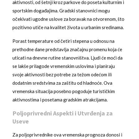
aktivnosti, od šetnji kroz parkove do poseta kulturnim i
sportskim događajima. Gradski stanovnici mogu
očekivati ugodne uslove za boravak na otvorenom, što
pozitivno utiče na kvalitet života u urbanim sredinama.
Porast temperature od četiri stepena u odnosu na
prethodne dane predstavlja značajnu promenu koja će
uticati na dnevne rutine stanovništva. Ljudi će moći da
se lakše prilagode vremenskim uslovima i planiraju
svoje aktivnosti bez potrebe za težom odećom ili
dodatnim sredstvima za zaštitu od hladnoće. Ova
vremenska situacija posebno pogoduje turističkim
aktivnostima i posetama gradskim atrakcijama.
Poljoprivredni Aspekti i Utvrđenja za
Useve
Za poljoprivrednike ova vremenska prognoza donosi i