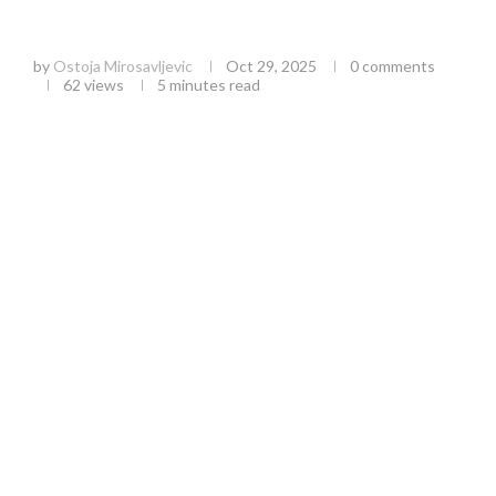
Miholjsko Leto i Vremenske Promene:
Kompletan Vremenski Prognoza za Srbiju
by
Ostoja Mirosavljevic
Oct 29, 2025
0 comments
62
views
5 minutes read