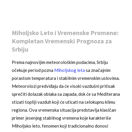
Miholjsko Leto i Vremenske Promene:
Kompletan Vremenski Prognoza za
Srbiju
Prema najnovijim meteorološkim podacima, Srbiju
očekuje period pozna
Miholjskog leta
sa značajnim
porastom temperatura i stabilnim vremenskim uslovima.
Meteorolozi predviđaju da će visoki vazdušni pritisak
sprečiti dolazak oblaka sa zapada, dok će sa Mediterana
stizati topliji vazduh koji će uticati na celokupnu klimu
regiona. Ova vremenska situacija predstavlja klasičan
primer jesenjeg stabilnog vremena koje karakteriše
Miholjsko leto, fenomen koji tradicionalno donosi