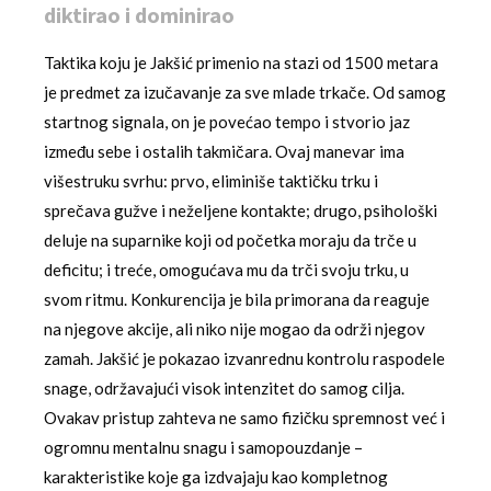
diktirao i dominirao
Taktika koju je Jakšić primenio na stazi od 1500 metara
je predmet za izučavanje za sve mlade trkače. Od samog
startnog signala, on je povećao tempo i stvorio jaz
između sebe i ostalih takmičara. Ovaj manevar ima
višestruku svrhu: prvo, eliminiše taktičku trku i
sprečava gužve i neželjene kontakte; drugo, psihološki
deluje na suparnike koji od početka moraju da trče u
deficitu; i treće, omogućava mu da trči svoju trku, u
svom ritmu. Konkurencija je bila primorana da reaguje
na njegove akcije, ali niko nije mogao da održi njegov
zamah. Jakšić je pokazao izvanrednu kontrolu raspodele
snage, održavajući visok intenzitet do samog cilja.
Ovakav pristup zahteva ne samo fizičku spremnost već i
ogromnu mentalnu snagu i samopouzdanje –
karakteristike koje ga izdvajaju kao kompletnog