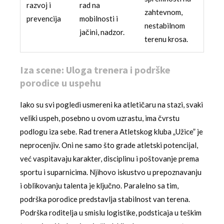
razvoj i
rad na
zahtevnom,
prevencija
mobilnosti i
nestabilnom
jačini, nadzor.
terenu krosa.
Iza scene: Uloga trenera i podrške
porodice u uspehu
Iako su svi pogledi usmereni ka atletičaru na stazi, svaki
veliki uspeh, posebno u ovom uzrastu, ima čvrstu
podlogu iza sebe. Rad trenera Atletskog kluba „Užice” je
neprocenjiv. Oni ne samo što grade atletski potencijal,
već vaspitavaju karakter, disciplinu i poštovanje prema
sportu i suparnicima. Njihovo iskustvo u prepoznavanju
i oblikovanju talenta je ključno. Paralelno sa tim,
podrška porodice predstavlja stabilnost van terena.
Podrška roditelja u smislu logistike, podsticaja u teškim