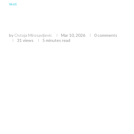
Vesti
Mihailo Jakšić osvaja zlatnu medalju na 59.
„Belom krosu“: Užička škola trčanja ponovo
dominira
by
Ostoja Mirosavljevic
Mar 10, 2026
0 comments
31
views
5 minutes read