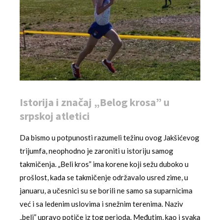
Istorija i značaj „Belog krosa” u
srpskoj atletici
Da bismo u potpunosti razumeli težinu ovog Jakšićevog
trijumfa, neophodno je zaroniti u istoriju samog
takmičenja. „Beli kros” ima korene koji sežu duboko u
prošlost, kada se takmičenje održavalo usred zime, u
januaru, a učesnici su se borili ne samo sa suparnicima
već i sa ledenim uslovima i snežnim terenima. Naziv
„beli” upravo potiče iz tog perioda. Međutim, kao i svaka