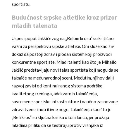
sportistu.
Budućnost srpske atletike kroz prizor
mladih talenata
Uspesi poput Jakšićevog na „Belom krosu” su kritično
važni za perspektivu srpske atletike. Oni služe kao živ
dokaz da postoji zdrav i plodan sistem koji proizvodi
konkurentne sportiste. Mladi talenti kao što je Mihailo
Jakšić predstavljaju novi talas sportista koji mogu da se
takmiče na međunarodnoj sceni. Međutim, njihov dalji
razvoj zavisi od kontinuiranog sistema podrške:
kvalitetnog treninga, adekvatnih takmičenja,
savremene sportske infrastrukture i naučno zasnovane
zdravstvene i nutritivne nege. Takmičenja kao što je
„Beli kros” su ključna karika u tom lancu, jer pružaju
mladima priliku da se testiraju protiv vršnjaka iz