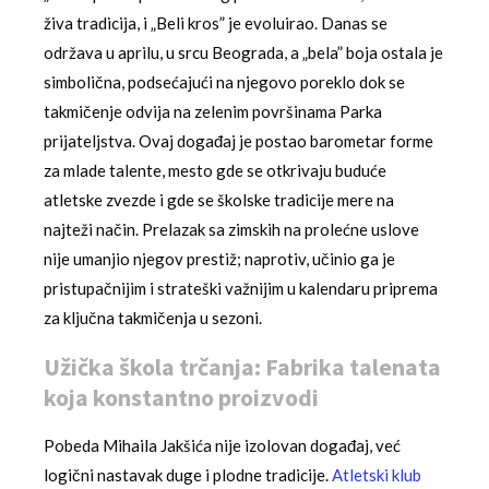
živa tradicija, i „Beli kros” je evoluirao. Danas se
održava u aprilu, u srcu Beograda, a „bela” boja ostala je
simbolična, podsećajući na njegovo poreklo dok se
takmičenje odvija na zelenim površinama Parka
prijateljstva. Ovaj događaj je postao barometar forme
za mlade talente, mesto gde se otkrivaju buduće
atletske zvezde i gde se školske tradicije mere na
najteži način. Prelazak sa zimskih na prolećne uslove
nije umanjio njegov prestiž; naprotiv, učinio ga je
pristupačnijim i strateški važnijim u kalendaru priprema
za ključna takmičenja u sezoni.
Užička škola trčanja: Fabrika talenata
koja konstantno proizvodi
Pobeda Mihaila Jakšića nije izolovan događaj, već
logični nastavak duge i plodne tradicije.
Atletski klub