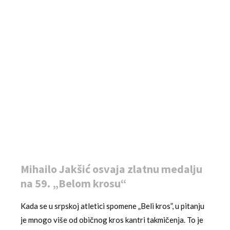
Mihailo Jakšić osvaja zlatnu medalju
na 59. „Belom krosu“
Kada se u srpskoj atletici spomene „Beli kros”, u pitanju
je mnogo više od običnog kros kantri takmičenja. To je