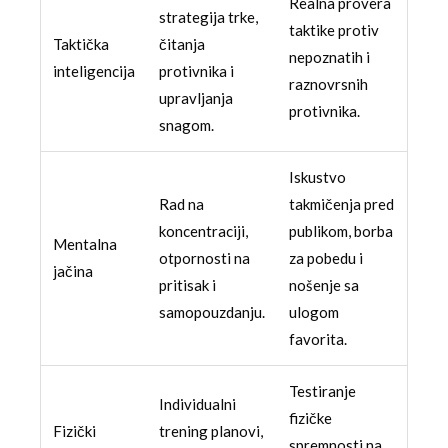
Realna provera
strategija trke,
taktike protiv
Taktička
čitanja
nepoznatih i
inteligencija
protivnika i
raznovrsnih
upravljanja
protivnika.
snagom.
Iskustvo
Rad na
takmičenja pred
koncentraciji,
publikom, borba
Mentalna
otpornosti na
za pobedu i
jačina
pritisak i
nošenje sa
samopouzdanju.
ulogom
favorita.
Testiranje
Individualni
fizičke
Fizički
trening planovi,
spremnosti na