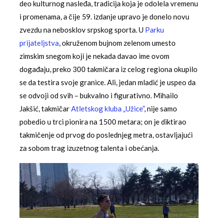
deo kulturnog nasleđa, tradicija koja je odolela vremenu
i promenama, a čije 59. izdanje upravo je donelo novu
zvezdu na nebosklov srpskog sporta. U
Parku
prijateljstva
, okruženom bujnom zelenom umesto
zimskim snegom koji je nekada davao ime ovom
događaju, preko 300 takmičara iz celog regiona okupilo
se da testira svoje granice. Ali, jedan mladić je uspeo da
se odvoji od svih – bukvalno i figurativno. Mihailo
Jakšić, takmičar
Atletskog kluba „Užice”
, nije samo
pobedio u trci pionira na 1500 metara; on je diktirao
takmičenje od prvog do poslednjeg metra, ostavljajući
za sobom trag izuzetnog talenta i obećanja.