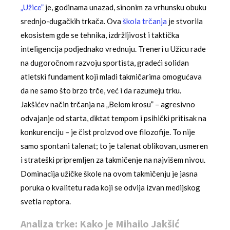
„Užice”
je, godinama unazad, sinonim za vrhunsku obuku
srednjo-dugačkih trkača. Ova
škola trčanja
je stvorila
ekosistem gde se tehnika, izdržljivost i taktička
inteligencija podjednako vrednuju. Treneri u Užicu rade
na dugoročnom razvoju sportista, gradeći solidan
atletski fundament koji mladi takmičarima omogućava
da ne samo što brzo trče, već i da razumeju trku.
Jakšićev način trčanja na „Belom krosu” – agresivno
odvajanje od starta, diktat tempom i psihički pritisak na
konkurenciju – je čist proizvod ove filozofije. To nije
samo spontani talenat; to je talenat oblikovan, usmeren
i strateški pripremljen za takmičenje na najvišem nivou.
Dominacija užičke škole na ovom takmičenju je jasna
poruka o kvalitetu rada koji se odvija izvan medijskog
svetla reptora.
Analiza trke: Kako je Mihailo Jakšić