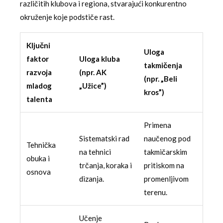
različitih klubova i regiona, stvarajući konkurentno
okruženje koje podstiče rast.
Ključni
Uloga
faktor
Uloga kluba
takmičenja
razvoja
(npr. AK
(npr. „Beli
mladog
„Užice”)
kros”)
talenta
Primena
Sistematski rad
naučenog pod
Tehnička
na tehnici
takmičarskim
obuka i
trčanja, koraka i
pritiskom na
osnova
dizanja.
promenljivom
terenu.
Učenje