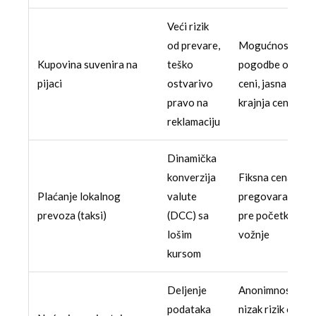
Veći rizik
od prevare,
Mogućnost
Kupovina suvenira na
teško
pogodbe o
pijaci
ostvarivo
ceni, jasna
pravo na
krajnja cena
reklamaciju
Dinamička
konverzija
Fiksna cena,
Plaćanje lokalnog
valute
pregovaranje
prevoza (taksi)
(DCC) sa
pre početka
lošim
vožnje
kursom
Deljenje
Anonimnost,
podataka
nizak rizik od