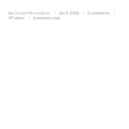
potrošnju
by
Ostoja Mirosavljevic
Jan 9, 2026
0 comments
47
views
6 minutes read