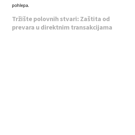
pohlepa.
Tržište polovnih stvari: Zaštita od
prevara u direktnim transakcijama
Eksplozija onlajn platformi za polovnu robu stvorila je
plodno tlo za finansijske prevare. Prilikom kupovine od
privatnog lica preko oglasa, korišćenje platne kartice
otvara brojne rizike. Prenašanje podataka kartice (iako
samo broj i CVV) nepoznatoj osobi povećava šansu za
zloupotrebu. Čak i ako koristite “sigurne” platforme
koje nude posredničko plaćanje, često postoje provizije,
a proces isporuke i preuzimanja robe komplikuje pravo
na reklamaciju ako proizvod ne odgovara opisu.
Gotovina kao instrument pregovaranja i
jasnog dogovora