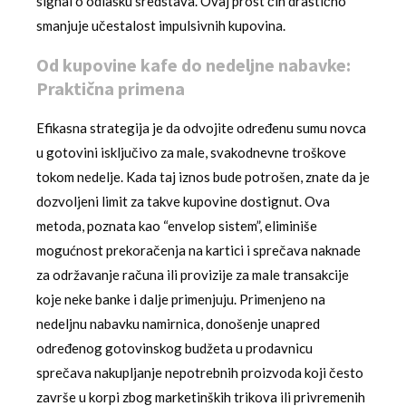
signal o odlasku sredstava. Ovaj prost čin drastično
smanjuje učestalost impulsivnih kupovina.
Od kupovine kafe do nedeljne nabavke:
Praktična primena
Efikasna strategija je da odvojite određenu sumu novca
u gotovini isključivo za male, svakodnevne troškove
tokom nedelje. Kada taj iznos bude potrošen, znate da je
dozvoljeni limit za takve kupovine dostignut. Ova
metoda, poznata kao “envelop sistem”, eliminiše
mogućnost prekoračenja na kartici i sprečava naknade
za održavanje računa ili provizije za male transakcije
koje neke banke i dalje primenjuju. Primenjeno na
nedeljnu nabavku namirnica, donošenje unapred
određenog gotovinskog budžeta u prodavnicu
sprečava nakupljanje nepotrebnih proizvoda koji često
završe u korpi zbog marketinških trikova ili privremenih