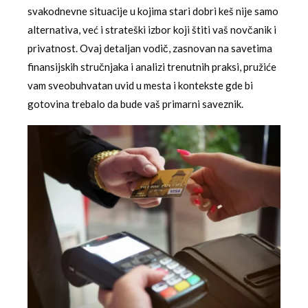
svakodnevne situacije u kojima stari dobri keš nije samo
alternativa, već i strateški izbor koji štiti vaš novčanik i
privatnost. Ovaj detaljan vodič, zasnovan na savetima
finansijskih stručnjaka i analizi trenutnih praksi, pružiće
vam sveobuhvatan uvid u mesta i kontekste gde bi
gotovina trebalo da bude vaš primarni saveznik.