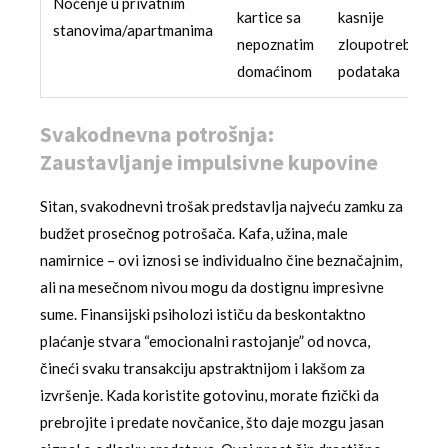
Noćenje u privatnim
kartice sa
kasnije
stanovima/apartmanima
nepoznatim
zloupotrebe
domaćinom
podataka
Svakodnevna potrošnja:
Zaustavljanje impulsivne kupovine
Sitan, svakodnevni trošak predstavlja najveću zamku za
budžet prosečnog potrošača. Kafa, užina, male
namirnice – ovi iznosi se individualno čine beznačajnim,
ali na mesečnom nivou mogu da dostignu impresivne
sume. Finansijski psiholozi ističu da beskontaktno
plaćanje stvara “emocionalni rastojanje” od novca,
čineći svaku transakciju apstraktnijom i lakšom za
izvršenje. Kada koristite gotovinu, morate fizički da
prebrojite i predate novčanice, što daje mozgu jasan