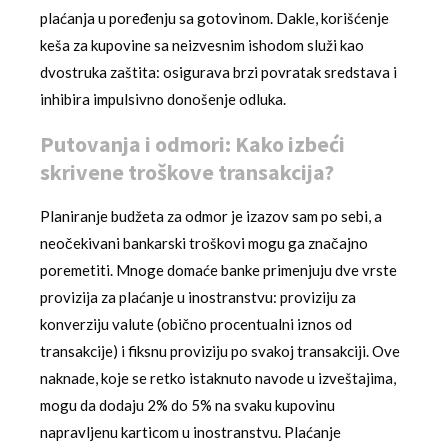
plaćanja u poređenju sa gotovinom. Dakle, korišćenje
keša za kupovine sa neizvesnim ishodom služi kao
dvostruka zaštita: osigurava brzi povratak sredstava i
inhibira impulsivno donošenje odluka.
Putovanja i odmori: Kako izbeći
skrivene troškove transakcija?
Planiranje budžeta za odmor je izazov sam po sebi, a
neočekivani bankarski troškovi mogu ga značajno
poremetiti. Mnoge domaće banke primenjuju dve vrste
provizija za plaćanje u inostranstvu: proviziju za
konverziju valute (obično procentualni iznos od
transakcije) i fiksnu proviziju po svakoj transakciji. Ove
naknade, koje se retko istaknuto navode u izveštajima,
mogu da dodaju 2% do 5% na svaku kupovinu
napravljenu karticom u inostranstvu. Plaćanje