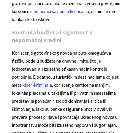
gotovinom, naročito ako je razmena izvršena povoljnim
kursom u
menjačnici sa punim licencama
, eliminiše ove
bankarske troškove.
Kontrola budžeta i sigurnost u
nepoznatoj sredini
Korišćenje gotovinskog novca na putu omogućava
fizičku podelu budžeta na dnevne limite, što je
jednostavan, ali izuzetno efikasan način kontrole
potrošnje. Dodatno, u turističkim destinacijama koje su
meta
kiber-kriminala
, korišćenje kartice na manjim,
lokalnim pijacama, u taksijima ili privatnim smeštajima
predstavlja povećan rizik od kloniranja kartica ili
škimovanja. Iako su banke osigurane protiv ovakvih
prevara, proces prijave i povraćaja ukradenog novca u
inostranstvu može biti izuzetno naporan i dugotrajan,
uništavajući užitak od odmora. Stoga, strategija koja