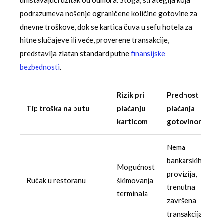
podrazumeva nošenje ograničene količine gotovine za
dnevne troškove, dok se kartica čuva u sefu hotela za
hitne slučajeve ili veće, proverene transakcije,
predstavlja zlatan standard putne
finansijske
bezbednosti
.
Rizik pri
Prednost
Tip troška na putu
plaćanju
plaćanja
karticom
gotovinom
Nema
bankarskih
Mogućnost
provizija,
Ručak u restoranu
škimovanja
trenutna
terminala
završena
transakcija