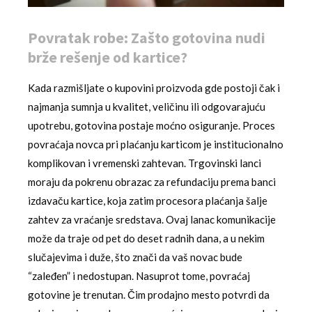
Povratak robe: Zašto gotovina nudi
brže rešenje od kartice?
Kada razmišljate o kupovini proizvoda gde postoji čak i
najmanja sumnja u kvalitet, veličinu ili odgovarajuću
upotrebu, gotovina postaje moćno osiguranje. Proces
povraćaja novca pri plaćanju karticom je institucionalno
komplikovan i vremenski zahtevan. Trgovinski lanci
moraju da pokrenu obrazac za refundaciju prema banci
izdavaču kartice, koja zatim procesora plaćanja šalje
zahtev za vraćanje sredstava. Ovaj lanac komunikacije
može da traje od pet do deset radnih dana, a u nekim
slučajevima i duže, što znači da vaš novac bude
“zaleđen” i nedostupan. Nasuprot tome, povraćaj
gotovine je trenutan. Čim prodajno mesto potvrdi da