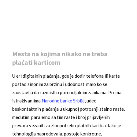
Mesta na kojima nikako ne treba
plaćati karticom
U eri digitalnih plaćanja, gde je dodir telefona ili karte
postao sinonim za brzinu i udobnost, malo ko se
zaustavlja da razmisli o potencijalnim zamkama. Prema
istraživanjima
Narodne banke Srbije
, udeo
beskontaktnih plaćanja u ukupnoj potrošnji stalno raste,
međutim, paralelno sa tim raste i broj prijavljenih
prevara vezanih za zloupotrebu platnih kartica. Iako je
tehnologija napredovala, postoje konkretne,