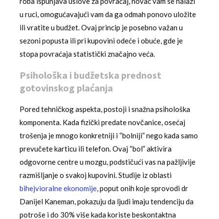
roba ispunjava uslove za povraćaj, novac vam se nalazi
u ruci, omogućavajući vam da ga odmah ponovo uložite
ili vratite u budžet. Ovaj princip je posebno važan u
sezoni popusta ili pri kupovini odeće i obuće, gde je
stopa povraćaja statistički značajno veća.
Psihološka i budžetska prednost
gotovinskog plaćanja
Pored tehničkog aspekta, postoji i snažna psihološka
komponenta. Kada fizički predate novčanice, osećaj
trošenja je mnogo konkretniji i “bolniji” nego kada samo
prevučete karticu ili telefon. Ovaj “bol” aktivira
odgovorne centre u mozgu, podstičući vas na pažljivije
razmišljanje o svakoj kupovini. Studije iz oblasti
bihejvioralne ekonomije
, poput onih koje sprovodi dr
Danijel Kaneman, pokazuju da ljudi imaju tendenciju da
potroše i do 30% više kada koriste beskontaktna