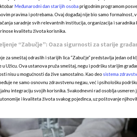
 oktobar
Međunarodni dan starijih osoba
prigodnim programom posv
ihovim pravima i potrebama. Ovaj događaj nije bio samo formalnost, ve
ačanja saradnje svih relevantnih institucija, organizacija i saradnika 
inose kvalitetu života korisnika.
jenje “Zabučje”: Oaza sigurnosti za starije građa
 za smeštaj odraslih i starijih lica “Zabučje” predstavlja jedan od k
te u Užicu. Ova ustanova pruža smeštaj, negu i podršku starijim građa
nosti nisu u mogućnosti da žive samostalno. Kao deo
sistema zdravstv
eđuje ne samo osnovnu zdravstvenu negau, već i psihološku podršku
cijalnu integraciju svojih korisnika. Svakodnevni rad osoblja usmeren 
utonomije i kvaliteta života svakog pojedinca, uz poštovanje njihovih