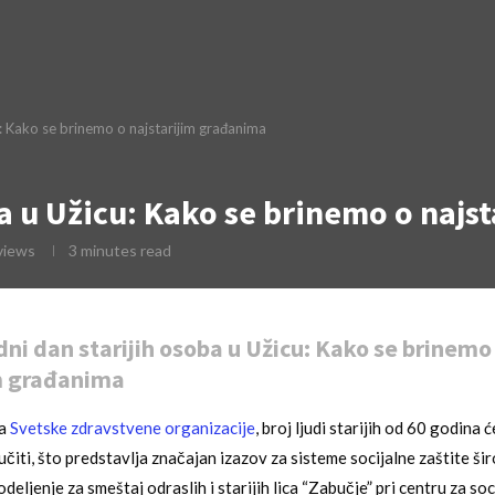
: Kako se brinemo o najstarijim građanima
a u Užicu: Kako se brinemo o najs
views
3 minutes read
i dan starijih osoba u Užicu: Kako se brinemo
m građanima
ma
Svetske zdravstvene organizacije
, broj ljudi starijih od 60 godina 
čiti, što predstavlja značajan izazov za sisteme socijalne zaštite ši
eljenje za smeštaj odraslih i starijih lica “Zabučje” pri centru za soc