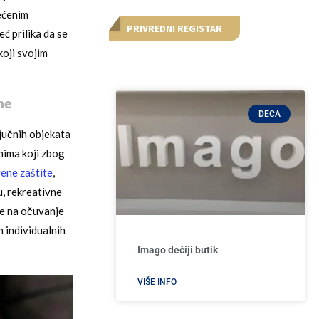
ećenim
PRIVREDNI REGISTAR
ć prilika da se
koji svojim
ne
DECA
ljučnih objekata
nima koji zbog
ene zaštite
,
, rekreativne
je na očuvanje
 individualnih
Imago dečiji butik
VIŠE INFO