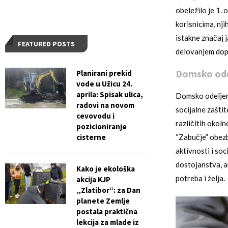
obeležilo je 1.
korisnicima, nj
istakne značaj j
FEATURED POSTS
delovanjem dopr
Domsko odel
Planirani prekid
vode u Užicu 24.
aprila: Spisak ulica,
Domsko odeljenje
radovi na novom
socijalne zašti
cevovodu i
različitih okol
pozicioniranje
cisterne
“Zabučje” obezb
aktivnosti i so
dostojanstva, a
Kako je ekološka
potreba i želja.
akcija KJP
„Zlatibor“: za Dan
planete Zemlje
postala praktična
lekcija za mlade iz