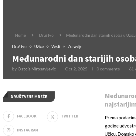
Home
Društvo
Međunarodni dan starijih osoba u Užicu
Društvo
Užice
Vesti
Zdravlje
Međunarodni dan starijih osob
by
Ostoja Mirosavljevic
Oct 2, 2025
0 comments
61
Međunarodn
DRUŠTVENE MREŽE
najstariji
FACEBOOK
TWITTER
Prema podaci
godine udvostru
INSTAGRAM
Užicu, Domsko od