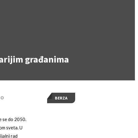
tarijim građanima
 o
BERZA
će se do 2050.
rom sveta. U
ijalni rad