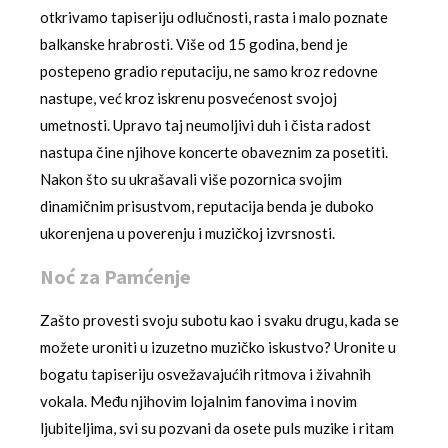
otkrivamo tapiseriju odlučnosti, rasta i malo poznate
balkanske hrabrosti. Više od 15 godina, bend je
postepeno gradio reputaciju, ne samo kroz redovne
nastupe, već kroz iskrenu posvećenost svojoj
umetnosti. Upravo taj neumoljivi duh i čista radost
nastupa čine njihove koncerte obaveznim za posetiti.
Nakon što su ukrašavali više pozornica svojim
dinamičnim prisustvom, reputacija benda je duboko
ukorenjena u poverenju i muzičkoj izvrsnosti.
Noć za Pamćenje
Zašto provesti svoju subotu kao i svaku drugu, kada se
možete uroniti u izuzetno muzičko iskustvo? Uronite u
bogatu tapiseriju osvežavajućih ritmova i živahnih
vokala. Među njihovim lojalnim fanovima i novim
ljubiteljima, svi su pozvani da osete puls muzike i ritam