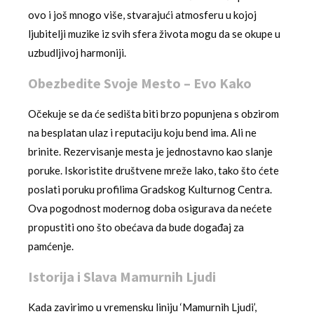
ovo i još mnogo više, stvarajući atmosferu u kojoj
ljubitelji muzike iz svih sfera života mogu da se okupe u
uzbudljivoj harmoniji.
Obezbedite Svoje Mesto – Evo Kako
Očekuje se da će sedišta biti brzo popunjena s obzirom
na besplatan ulaz i reputaciju koju bend ima. Ali ne
brinite. Rezervisanje mesta je jednostavno kao slanje
poruke. Iskoristite društvene mreže lako, tako što ćete
poslati poruku profilima Gradskog Kulturnog Centra.
Ova pogodnost modernog doba osigurava da nećete
propustiti ono što obećava da bude događaj za
pamćenje.
Istorija i Slava Mamurnih Ljudi
Kada zavirimo u vremensku liniju ‘Mamurnih Ljudi’,