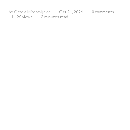
GKC
by
Ostoja Mirosavljevic
Oct 21, 2024
0 comments
96
views
3 minutes read