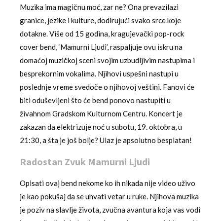
Muzika ima magičnu moć, zar ne? Ona prevazilazi
granice, jezike i kulture, dodirujući svako srce koje
dotakne. Više od 15 godina, kragujevački pop-rock
cover bend, ‘Mamurni Ljudi’, raspaljuje ovu iskru na
domaćoj muzičkoj sceni svojim uzbudljivim nastupima i
besprekornim vokalima. Njihovi uspešni nastupi u
poslednje vreme svedoče o njihovoj veštini. Fanovi će
biti oduševljeni što će bend ponovo nastupiti u
živahnom Gradskom Kulturnom Centru. Koncert je
zakazan da elektrizuje noć u subotu, 19. oktobra, u
21:30, a šta je još bolje? Ulaz je apsolutno besplatan!
Radostan Zvuk Mamurni Ljudi
Opisati ovaj bend nekome ko ih nikada nije video uživo
je kao pokušaj da se uhvati vetar u ruke. Njihova muzika
je poziv na slavlje života, zvučna avantura koja vas vodi