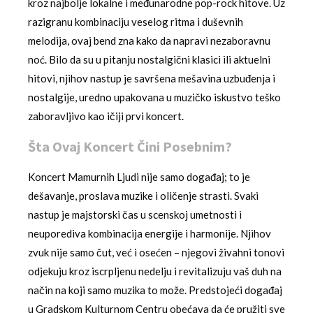
kroz najbolje lokalne i međunarodne pop-rock hitove. Uz
razigranu kombinaciju veselog ritma i duševnih
melodija, ovaj bend zna kako da napravi nezaboravnu
noć. Bilo da su u pitanju nostalgični klasici ili aktuelni
hitovi, njihov nastup je savršena mešavina uzbuđenja i
nostalgije, uredno upakovana u muzičko iskustvo teško
zaboravljivo kao ičiji prvi koncert.
Šta Ovaj Koncert Čini Posebnim?
Koncert Mamurnih Ljudi nije samo događaj; to je
dešavanje, proslava muzike i oličenje strasti. Svaki
nastup je majstorski čas u scenskoj umetnosti i
neuporediva kombinacija energije i harmonije. Njihov
zvuk nije samo čut, već i osećen – njegovi živahni tonovi
odjekuju kroz iscrpljenu nedelju i revitalizuju vaš duh na
način na koji samo muzika to može. Predstojeći događaj
u Gradskom Kulturnom Centru obećava da će pružiti sve