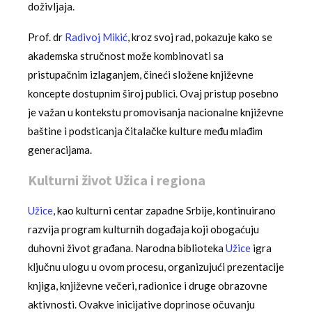
doživljaja.
Prof. dr
Radivoj Mikić
, kroz svoj rad, pokazuje kako se
akademska stručnost može kombinovati sa
pristupačnim izlaganjem, čineći složene književne
koncepte dostupnim široj publici. Ovaj pristup posebno
je važan u kontekstu promovisanja nacionalne književne
baštine i podsticanja čitalačke kulture među mlađim
generacijama.
Kulturni život Užica i regiona
Užice
, kao kulturni centar zapadne Srbije, kontinuirano
razvija program kulturnih događaja koji obogaćuju
duhovni život građana. Narodna biblioteka
Užice
igra
ključnu ulogu u ovom procesu, organizujući prezentacije
knjiga, književne večeri, radionice i druge obrazovne
aktivnosti. Ovakve inicijative doprinose očuvanju