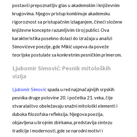
postavši prepoznatljiv glas u akademskim i književnim
krugovima. Njegov pristup kombinuje akademsku
rigoroznost sa pristupačnim izlaganjem, čineći složene
književne koncepte razumljivim široj publici. Ova
karakteristika posebno dolazi do izražaja u analizi
Simovićeve poezije, gde Mikić uspeva da poveže
teorijske postulate sa konkretnim pesničkim primerom.
Ljubomir Simović: Pesnik mitoloških
vizija
Ljubomir Simović
spada u red najznačajnijih srpskih
pesnika druge polovine 20. i početka 21. veka, čije
stvaralaštvo obeležavaju snažni mitološki elementi i
duboka filozofska refleksija. Njegova poezija,
objavljena u brojnim zbirkama, predstavlja sintezu
tradicije i modernosti, gde se narodni motivi i