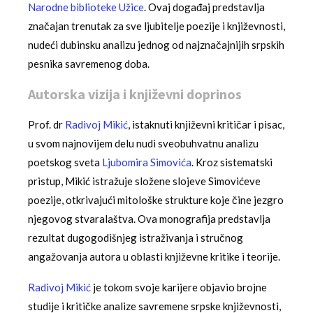
Narodne biblioteke Užice
. Ovaj događaj predstavlja
značajan trenutak za sve ljubitelje poezije i književnosti,
nudeći dubinsku analizu jednog od najznačajnijih srpskih
pesnika savremenog doba.
Autorska vizija i književni doprinos
Prof. dr
Radivoj Mikić
, istaknuti književni kritičar i pisac,
u svom najnovijem delu nudi sveobuhvatnu analizu
poetskog sveta
Ljubomira Simovića
. Kroz sistematski
pristup, Mikić istražuje složene slojeve Simovićeve
poezije, otkrivajući mitološke strukture koje čine jezgro
njegovog stvaralaštva. Ova monografija predstavlja
rezultat dugogodišnjeg istraživanja i stručnog
angažovanja autora u oblasti književne kritike i teorije.
Radivoj Mikić
je tokom svoje karijere objavio brojne
studije i kritičke analize savremene srpske književnosti,