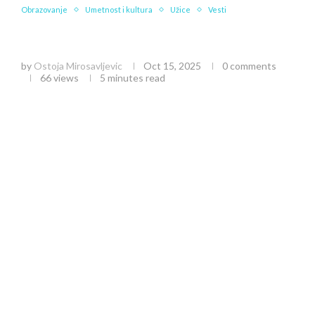
Obrazovanje
Umetnost i kultura
Užice
Vesti
Ljubomir Simović: Pesnička mitologija i doživljaj
savremene srpske poezije
by
Ostoja Mirosavljevic
Oct 15, 2025
0 comments
66
views
5 minutes read