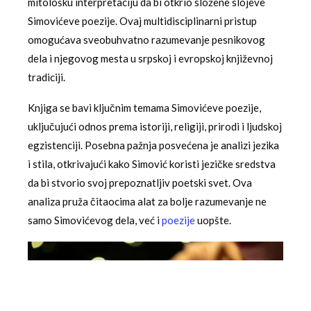
mitološku interpretaciju da bi otkrio složene slojeve
Simovićeve poezije. Ovaj multidisciplinarni pristup
omogućava sveobuhvatno razumevanje pesnikovog
dela i njegovog mesta u srpskoj i evropskoj književnoj
tradiciji.
Knjiga se bavi ključnim temama Simovićeve poezije,
uključujući odnos prema istoriji, religiji, prirodi i ljudskoj
egzistenciji. Posebna pažnja posvećena je analizi jezika
i stila, otkrivajući kako Simović koristi jezičke sredstva
da bi stvorio svoj prepoznatljiv poetski svet. Ova
analiza pruža čitaocima alat za bolje razumevanje ne
samo Simovićevog dela, već i
poezije
uopšte.