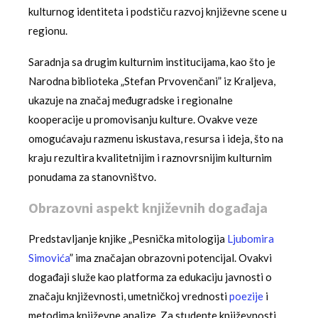
kulturnog identiteta i podstiču razvoj književne scene u
regionu.
Saradnja sa drugim kulturnim institucijama, kao što je
Narodna biblioteka „Stefan Prvovenčani” iz Kraljeva,
ukazuje na značaj međugradske i regionalne
kooperacije u promovisanju kulture. Ovakve veze
omogućavaju razmenu iskustava, resursa i ideja, što na
kraju rezultira kvalitetnijim i raznovrsnijim kulturnim
ponudama za stanovništvo.
Obrazovni aspekt književnih događaja
Predstavljanje knjike „Pesnička mitologija
Ljubomira
Simovića
” ima značajan obrazovni potencijal. Ovakvi
događaji služe kao platforma za edukaciju javnosti o
značaju književnosti, umetničkoj vrednosti
poezije
i
metodima književne analize. Za studente književnosti,