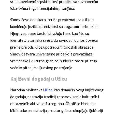
srednjovekovni srpski mitovi prepliću sa savremenim
iskustvima i egzistencijalnim pitanjima.
Simovićevo delo karakteriše prepoznatljiv stil koji
kombinuje jezičku preciznost sa bogatom simbolikom.
Njegove pesme često istražuju teme kao što su
identitet, istorijska svest, duhovnost i odnos čoveka
prema prirodi. Kroz upotrebu mitoloških obrazaca,
Simović stvara univerzalne priče koje prevazilaze
vremenske i kulturne granice, nudeći čitaocu pristup
večnim pitanjima ljudskog postojanja.
Književni događaj u Užicu
Narodna biblioteka
Užice
, kao domaćin ovog književnog
događaja, nastavlja tradiciju promovisanja kulturnih i
obrazovnih aktivnosti u regionu. Čitalište Narodne
biblioteke predstavlja prostor gde se okupljaju ljubitelji