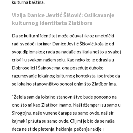
kulturna baština.
Vizija Danice Jevtić Šišović: Oslikavanje
kulturnog identiteta Zlatibora
Da se kulturni identitet može očuvati kroz umetnički
rad, svedoči i primer Danice Jevtić Šišović, koja je od
svog diplomskog rada pa nadalje oslikala nešto u svakoj
crkvi i u svakom našem selu. Kao neko ko je odrasla u
Dobroselici i Šainovcima, ona poseduje duboko
razumevanje lokalnog kulturnog konteksta i potrebe da
se lokalno stanovništvo ponosi onim što Zlatibor ima.
“Želela sam da lokalno stanovništvo bude ponosno na
ono što mi kao Zlatibor imamo. Naši džemperi su samo u
Sirogojnu, naše vunene čarape su samo ovde, naš sir,
kajmak i pršuta su samo ovde. Cilj mi je bio da se naša
deca ne stide pletenja, heklanja, pečenja rakije i