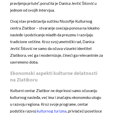
pravljenja pršute”, poručila je Danica Jevtić Šišović u
jednom od svojih intervjua.
Ovaj stav predstavlja suštinu filozofije Kulturnog
centra Zlatibor – stvaranje osećaja ponosa na lokalno
nasleđe i podsticanje mladih da preuzmu i razvijaju
tradicione veštine. Kroz svoj umetnički rad, Danica
Jevtić Šišović ne samo da očuva vizuelni identitet
Zlatibora, već ga i modernizuje, čineći ga relevantnim za
savremeno doba.
Ekonomski aspekti kulturne delatnosti
na Zlatiboru
Kulturni centar Zlatibor ne doprinosi samo očuvanju
kulturnog nasleđa, već ima i značajnu ekonomsku ulogu
u razvoju regiona. Kroz svoje programe, centar
podstiče razvoj
kulturnog turizma
, privlačeći posetioce