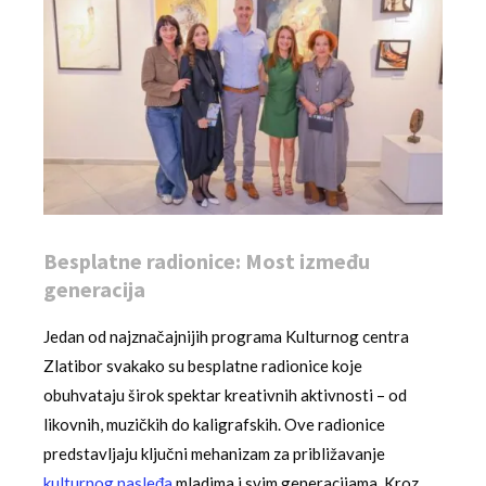
Besplatne radionice: Most između
generacija
Jedan od najznačajnijih programa Kulturnog centra
Zlatibor svakako su besplatne radionice koje
obuhvataju širok spektar kreativnih aktivnosti – od
likovnih, muzičkih do kaligrafskih. Ove radionice
predstavljaju ključni mehanizam za približavanje
kulturnog nasleđa
mladima i svim generacijama. Kroz