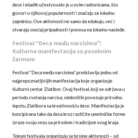
dece i mladih učestvovalo je u ovim radionicama, što
govori o njihovoj popularnosti i značaju za lokalnu
zajednicu. Ove aktivnosti ne samo da edukuju, već i
stvaraju osećaj pripadnosti i ponosa na lokalno nasleđe.
Festival “Deca među narcisima”:
Kulturna manifestacija sa posebnim
šarmom
Festival “Deca među narcisima” predstavlja jednu od
najprepoznatljivijih manifestacija koje organizuje
Kulturni centar Zlatibor. Ovaj festival, koji se održava u
periodu cvetanja narcisa, simbolički povezuje prirodnu
lepotu Zlatibora sa kreativnošću dece. Manifestacija je
koncipirana tako da deca kroz različite umetničke forme
izraze svoju vezu sa prirodom i tradicijom svog kraja.
Tokom festivala organizuju se brojne aktivnosti – od