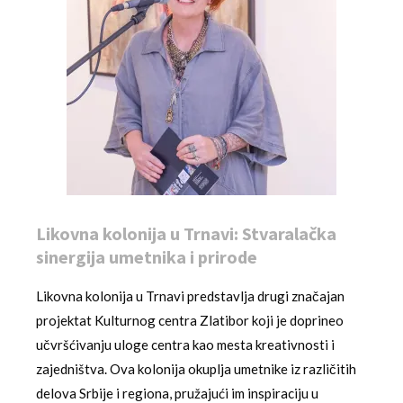
Likovna kolonija u Trnavi: Stvaralačka
sinergija umetnika i prirode
Likovna kolonija u Trnavi predstavlja drugi značajan
projektat Kulturnog centra Zlatibor koji je doprineo
učvršćivanju uloge centra kao mesta kreativnosti i
zajedništva. Ova kolonija okuplja umetnike iz različitih
delova Srbije i regiona, pružajući im inspiraciju u