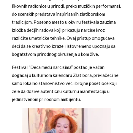
likovnih radionice u prirodi, preko muzičkih performansi,
do scenskih predstava inspirisanih zlatiborskom
tradicijom. Posebno mesto u okviru festivala zauzima
izložba dečjih radova koji prikazuju narcise kroz
različite umetničke tehnike. Ovaj pristup omogućava
deci da se kreativno izraze i istovremeno upoznaju sa
bogatstvom prirodnog okruženja u kom žive.
Festival “Deca među narcisima” postao je važan
događaj u kulturnom kalendaru Zlatibora, privlačeći ne
samo lokalno stanovništvo već i brojne posetioce koji
žele da dožive autentičnu kulturnu manifestaciju u
jedinstvenom prirodnom ambijentu.