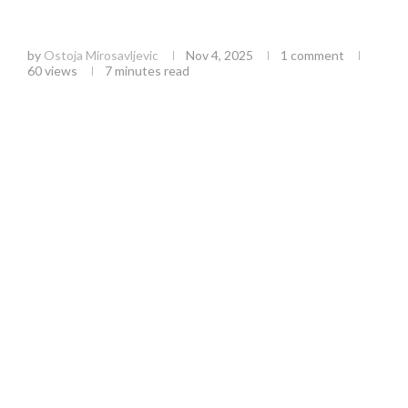
Kulturni centar Zlatibor: Očuvanje tradicije
kroz savremene kulturne programe
by
Ostoja Mirosavljevic
Nov 4, 2025
1 comment
60
views
7 minutes read