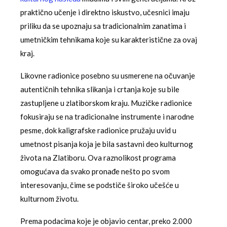
praktično učenje i direktno iskustvo, učesnici imaju
priliku da se upoznaju sa tradicionalnim zanatima i
umetničkim tehnikama koje su karakteristične za ovaj
kraj.
Likovne radionice posebno su usmerene na očuvanje
autentičnih tehnika slikanja i crtanja koje su bile
zastupljene u zlatiborskom kraju. Muzičke radionice
fokusiraju se na tradicionalne instrumente i narodne
pesme, dok kaligrafske radionice pružaju uvid u
umetnost pisanja koja je bila sastavni deo kulturnog
života na Zlatiboru. Ova raznolikost programa
omogućava da svako pronađe nešto po svom
interesovanju, čime se podstiče široko učešće u
kulturnom životu.
Prema podacima koje je objavio centar, preko 2.000