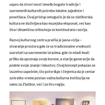
uspeo da stvori most između bogate tradicije i
savremenih kulturnih potreba lokalne zajednice i
posetilaca. Ovaj pristup omogućio je da se zlatiborska
kultura ne doživljava kao muzejska eksponat, već kao
živa i dinamična celina koja se kontinuirano razvija.
Razvoj kulturnog centra pratila je jasna vizija –
stvaranje prostora gde će se tradicionalne vrednosti
susretati sa savremenim izrazima, gde će mladi imati
priliku da upoznaju svoje korene, a starije generacije da
podele svoje znanje i iskustvo. Ovaj koncept pokazao se
izuzetno uspešnim, što potvrđuje i činjenica da je centar
za kratko vreme postao važna kulturna institucija ne
samo za Zlatibor, već i za širu regiju.