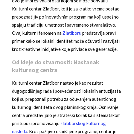
ovo je impresivna brojka kojom se može pohvaliti
Kulturni centar Zlatibor, koji je za kratko vreme postao
prepoznatljiv po inovativnim programima koji uspešno
spajaju tradiciju, umetnost i savremeno stvaralaštvo.
Ovaj kulturni fenomen na
Zlatiboru
predstavlja pravi
primer kako se lokalni identitet može očuvati i razvijati
kroz kreativne inicijative koje privlače sve generacije.
Od ideje do stvarnosti: Nastanak
kulturnog centra
Kulturni centar Zlatibor nastao je kao rezultat
dugogodišnjeg rada i posvećenosti lokalnih entuzijasta
koji su prepoznali potrebu za očuvanjem autentičnog
kulturnog identiteta ovog planinskog kraja. Osnivanje
centra predstavljalo je strateški korak ka sistematskom
pristupu u promovisanju
zlatiborskog kulturnog
nasleđa
. Kroz pažljivo osmišljene programe, centar je