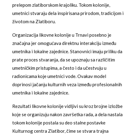
prelepom zlatiborskom krajoliku. Tokom kolonije,
umetnici stvaraju dela inspirisana prirodom, tradicijom i
životom na Zlatiboru.
Organizacija likovne kolonije u Trnavi posebno je
značajna jer omogućava direktnu interakciju između
umetnika i lokalne zajednice. Stanovnici imaju priliku da
prate proces stvaranja, da se upoznaju sa različitim
umetničkim pristupima, a često i da učestvuju u
radionicama koje umetnici vode. Ovakav model
doprinosi jačanju kulturnih veza između profesionalnih
umetnika i lokalne zajednice.
Rezultati likovne kolonije vidljivi su kroz brojne izložbe
koje se organizuju nakon završetka rada, a dela nastala
tokom kolonije postala su deo stalne postavke
Kulturnog centra Zlatibor, čime se stvara trajna