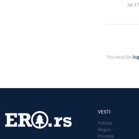
Jan 17
You must be
log
VESTI
Politika
Region
Privreda