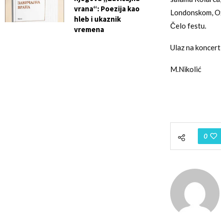
vrana“: Poezija kao
Londonskom, Oxf
hleb i ukaznik
Čelo festu.
vremena
Ulaz na koncert
M.Nikolić
0