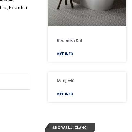
–u , Kozartu i
Keramika Stil
VIŠE INFO
Matijević
VIŠE INFO
SKORAŠNJI ČLANCI