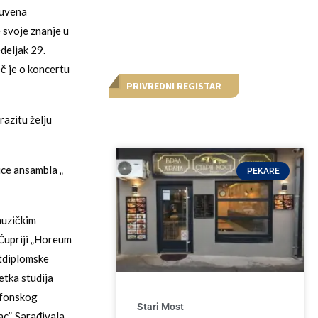
čuvena
e svoje znanje u
deljak 29.
č je o koncertu
PRIVREDNI REGISTAR
azitu želju
ice ansambla „
PEKARE
muzičkim
 Ćupriji „Horeum
stdiplomske
etka studija
mfonskog
Stari Most
c”. Sarađivala