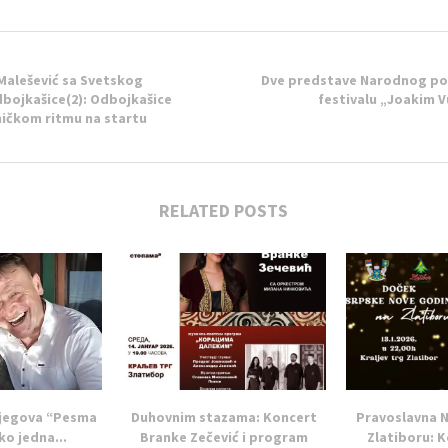
Malešević sa Svetskog
Dve predstave Narodnog poz
bojkašice(2): Odbojkašice
festivalu „Joakim V
ničkom ritmu na startu
RELATED POSTS
njegova “Pesma
Duhovnim stazama: Koncert
Pravoslavna 
ko jedna...
Branke Zečević i program
Zlatiboru: 