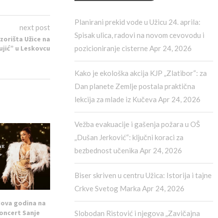
Planirani prekid vode u Užicu 24. aprila:
next post
Spisak ulica, radovi na novom cevovodu i
orišta Užice na
ujić” u Leskovcu
pozicioniranje cisterne
Apr 24, 2026
Kako je ekološka akcija KJP „Zlatibor“: za
Dan planete Zemlje postala praktična
lekcija za mlade iz Kučeva
Apr 24, 2026
Vežba evakuacije i gašenja požara u OŠ
„Dušan Jerković“: ključni koraci za
bezbednost učenika
Apr 24, 2026
Biser skriven u centru Užica: Istorija i tajne
Crkve Svetog Marka
Apr 24, 2026
Nova godina na
Koncert Sanje
Slobodan Ristović i njegova „Zavičajna