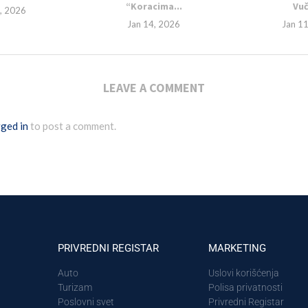
“Koracima...
Vuč
, 2026
Jan 14, 2026
Jan 1
LEAVE A COMMENT
ged in
to post a comment.
PRIVREDNI REGISTAR
MARKETING
Auto
Uslovi korišćenja
Turizam
Polisa privatnosti
Poslovni svet
Privredni Registar