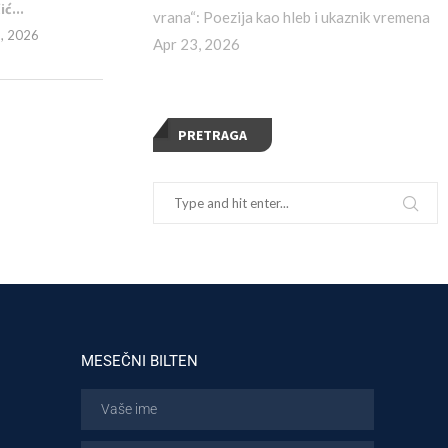
ić...
vrana“: Poezija kao hleb i ukaznik vremena
1, 2026
Apr 23, 2026
PRETRAGA
MESEČNI BILTEN