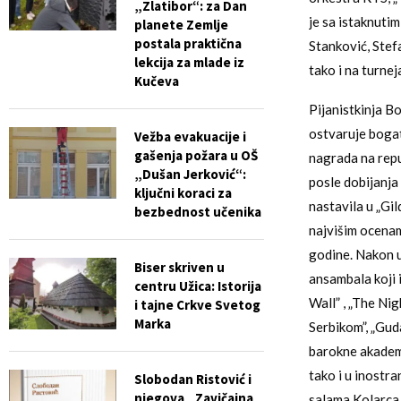
„Zlatibor“: za Dan
je sa istaknuti
planete Zemlje
postala praktična
Stanković, Stefa
lekcija za mlade iz
tako i na turne
Kučeva
Pijanistkinja B
ostvaruje bogat
Vežba evakuacije i
gašenja požara u OŠ
nagrada na repu
„Dušan Jerković“:
posle dobijanja 
ključni koraci za
nastavila u „Gil
bezbednost učenika
najvišim ocena
godine. Nakon u
Biser skriven u
ansambala koji 
centru Užica: Istorija
Wall” , „The Ni
i tajne Crkve Svetog
Marka
Serbikom”, „Gud
barokne akademi
tako i u inostr
Slobodan Ristović i
njegova „Zavičajna
salama Kolarca,