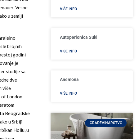
fenauer, Vesne
VIŠE INFO
ako u zemlji
Autoperionica Suki
aralelno
sle brojnih
VIŠE INFO
aestoj godini
lovanje je
er studije sa
Anemona
edne dve
n više
VIŠE INFO
s of London
meratom
sta Beogradske
ko u Srbiji
GRAĐEVINARSTVO
rbikan Hollu, u
namskom,