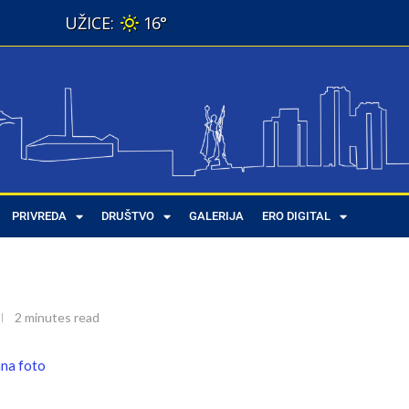
16°
Guarneriusu: koncert dve Bojane
PRIVREDA
DRUŠTVO
GALERIJA
ERO DIGITAL
oncert dve Bojane
2 minutes read