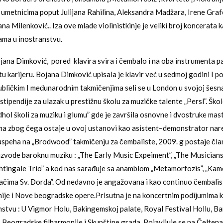
m umetnicima poput Julijana Rahilina, Aleksandra Madžara, Irene Gra
na Milenković.. Iza ove mlade violinistkinje je veliki broj koncerata k
jama u inostranstvu.
ojana Dimković, pored klavira svira i čembalo i na oba instrumenta p
u karijeru. Bojana Dimković upisala je klavir već u sedmoj godini I po
bličkim I međunarodnim takmičenjima seli se u London u svojoj šesn
stipendije za ulazak u prestižnu školu za muzičke talente „Persl”. Ško
dhol školi za muziku i glumu” gde je završila osnovne i dvostruke mast
ma zbog čega ostaje u ovoj ustanovi kao asistent–demonstrator nar
speha na „Brodwood” takmičenju za čembaliste, 2009. g postaje čla
izvode baroknu muziku : „The Early Music Expeiment”, „The Musician
ghtingale Trio” a kod nas sarađuje sa anamblom „Metamorfozis”, „Ka
ačima Sv. Đorđa”. Od nedavno je angažovana i kao continuo čembali
je i Nove beogradske opere.Prisutna je na koncertnim podijumima ka
anstvu : U Vigmor Holu, Bakingemskoj palate, Royal Festival Hollu, Ba
 Beogradske filharmonije i Skupštine grada. Pojavljuje se na Čelte