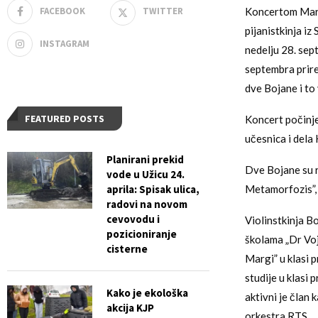
FACEBOOK
TWITTER
Koncertom Marin
pijanistkinja iz
INSTAGRAM
nedelju 28. sep
septembra prire
dve Bojane i to 
FEATURED POSTS
Koncert počinje
učesnica i dela 
Planirani prekid
Dve Bojane su r
vode u Užicu 24.
aprila: Spisak ulica,
Metamorfozis”, 
radovi na novom
cevovodu i
Violinstkinja B
pozicioniranje
školama „Dr Voj
cisterne
Margi” u klasi 
studije u klasi
Kako je ekološka
aktivni je član
akcija KJP
orkestra RTS, „