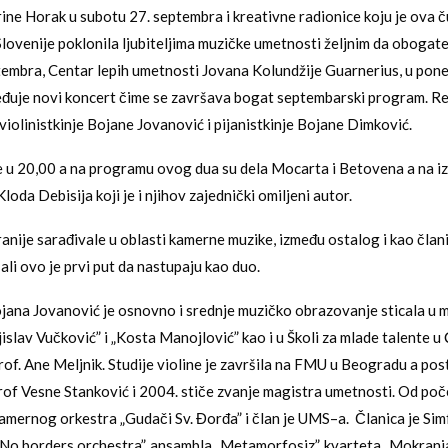
e Horak u subotu 27. septembra i kreativne radionice koju je ova 
 Slovenije poklonila ljubiteljima muzičke umetnosti željnim da obogat
tembra, Centar lepih umetnosti Jovana Kolundžije Guarnerius, u pone
đuje novi koncert čime se završava bogat septembarski program. Re
violinistkinje Bojane Jovanović i pijanistkinje Bojane Dimković.
 u 20,00 a na programu ovog dua su dela Mocarta i Betovena a na izr
Kloda Debisija koji je i njihov zajednički omiljeni autor.
anije sarađivale u oblasti kamerne muzike, između ostalog i kao član
ali ovo je prvi put da nastupaju kao duo.
ojana Jovanović je osnovno i srednje muzičko obrazovanje sticala u 
islav Vučković” i „Kosta Manojlović” kao i u Školi za mlade talente u
prof. Ane Meljnik. Studije violine je završila na FMU u Beogradu a po
 prof Vesne Stanković i 2004. stiče zvanje magistra umetnosti. Od poč
 kamernog orkestra „Gudači Sv. Đorđa” i član je UMS–a. Članica je Si
 No borders orchestra”, ansambla „Metamorfosiz”, kvarteta „Mokranja