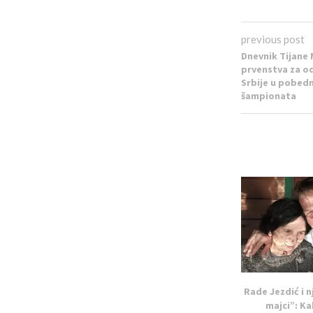
previous post
Dnevnik Tijane 
prvenstva za od
Srbije u pobed
šampionata
Rade Jezdić i 
majci”: Ka