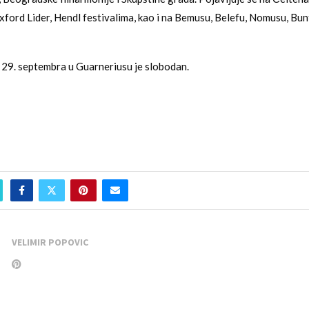
ord Lider, Hendl festivalima, kao i na Bemusu, Belefu, Nomusu, Bunt
 29. septembra u Guarneriusu je slobodan.
VELIMIR POPOVIC