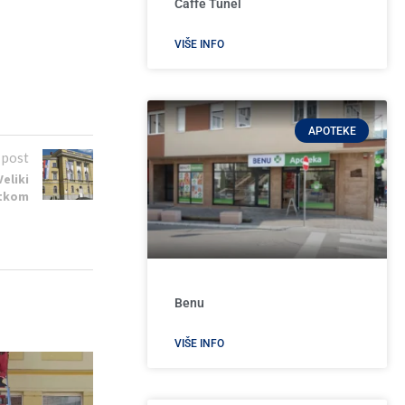
Caffe Tunel
VIŠE INFO
APOTEKE
 post
Veliki
itkom
Benu
VIŠE INFO