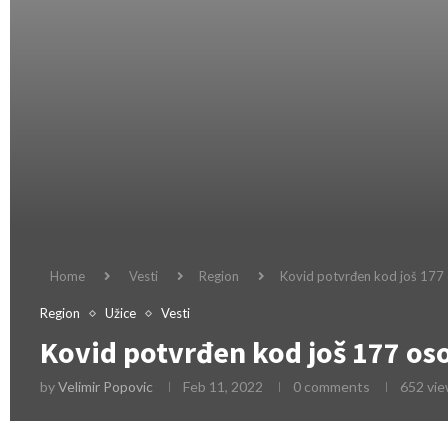
Home
Vesti
Region
Kovid potvrđen kod još 177
Region
Užice
Vesti
Kovid potvrđen kod još 177 os
by
Velimir Popovic
Feb 11, 2022
0 comments
652
vie