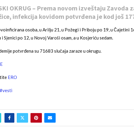
KI OKRUG – Prema novom izveštaju Zavoda z
ice, infekcija kovidom potvrđena je kod još 177
voinficirana osoba, u Arilju 21, u Požegi i Priboju po 19, u Čajetini 1
u i Sjenici po 12, u Novoj Varoši osam, a u Kosjeriću sedam.
demije potvrđena su 71683 slučaja zaraze u okrugu.
E
tite
ERO
#vesti