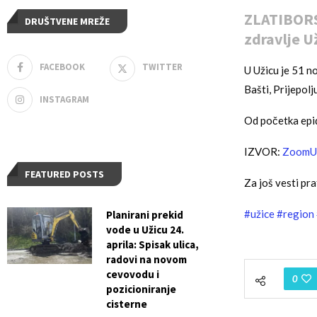
ZLATIBORS
DRUŠTVENE MREŽE
zdravlje Už
FACEBOOK
TWITTER
U Užicu je 51 no
Bašti, Prijepolj
INSTAGRAM
Od početka epi
IZVOR:
ZoomU
FEATURED POSTS
Za još vesti pra
#užice
#region
Planirani prekid
vode u Užicu 24.
aprila: Spisak ulica,
radovi na novom
cevovodu i
0
pozicioniranje
cisterne