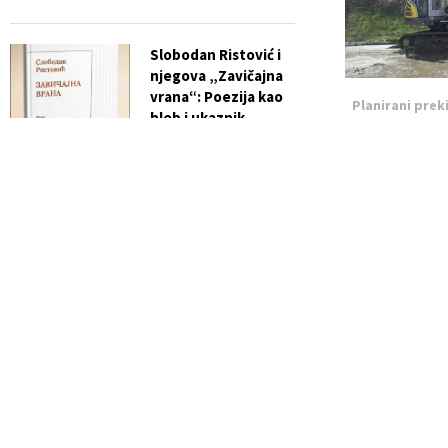
Slobodan Ristović i
njegova „Zavičajna
vrana“: Poezija kao
Planirani prek
hleb i ukaznik
24. aprila
vremena
Apr 24
You must be
log