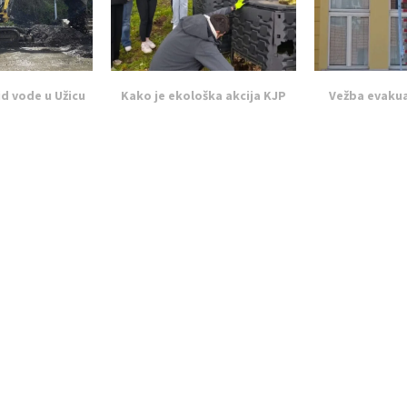
id vode u Užicu
Kako je ekološka akcija KJP
Vežba evakua
: Spisak...
„Zlatibor“: za Dan...
požara u O
, 2026
Apr 24, 2026
Apr 2
LEAVE A COMMENT
ged in
to post a comment.