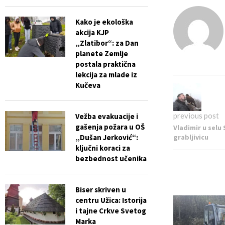
Kako je ekološka
akcija KJP
„Zlatibor“: za Dan
planete Zemlje
postala praktična
lekcija za mlade iz
Kučeva
previous post
Vežba evakuacije i
gašenja požara u OŠ
Vladimir u selu
„Dušan Jerković“:
grabljivicu
ključni koraci za
bezbednost učenika
Biser skriven u
centru Užica: Istorija
i tajne Crkve Svetog
Marka