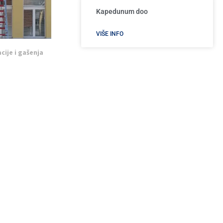
Kapedunum doo
VIŠE INFO
cije i gašenja
Š „Dušan...
4, 2026
Autoperionica AXO
VIŠE INFO
SKORAŠNJI ČLANCI
Planirani prekid vode u Užicu 24. aprila:
Spisak ulica, radovi na novom cevovodu i
pozicioniranje cisterne
Apr 24, 2026