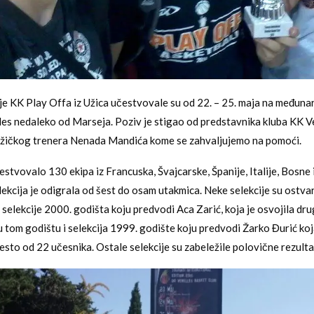
e KK Play Offa iz Užica učestvovale su od 22. – 25. maja na međun
les nedaleko od Marseja. Poziv je stigao od predstavnika kluba KK V
užičkog trenera Nenada Mandića kome se zahvaljujemo na pomoći.
estvovalo 130 ekipa iz Francuska, Švajcarske, Španije, Italije, Bosne
elekcija je odigrala od šest do osam utakmica. Neke selekcije su ostva
 selekcije 2000. godišta koju predvodi Aca Zarić, koja je osvojila d
u tom godištu i selekcija 1999. godište koju predvodi Žarko Đurić koj
esto od 22 učesnika. Ostale selekcije su zabeležile polovične rezulta