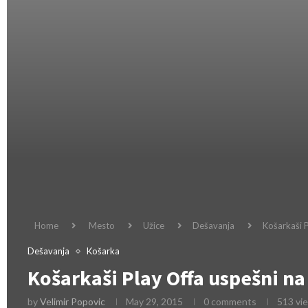
Home
Mesto
Užice
Dešavanja
Košarkaši P
Dešavanja
Košarka
Košarkaši Play Offa uspešni na
by
Velimir Popovic
May 29, 2015
0 comments
513
vi