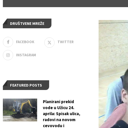
DRUŠTVENE MREŽE
FACEBOOK
TWITTER
INSTAGRAM
FEATURED POSTS
Planirani prekid
vode u Užicu 24.
aprila: Spisak ulica,
radovi na novom
cevovodu i