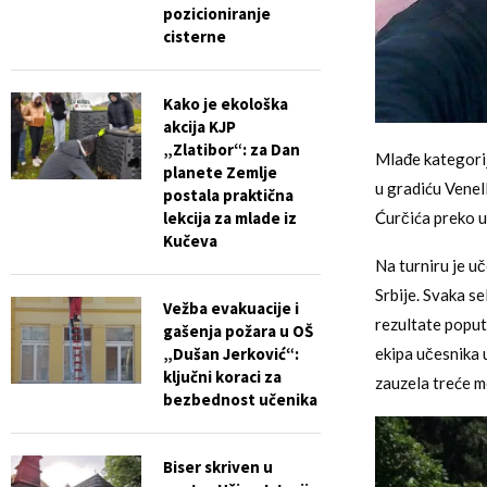
pozicioniranje
cisterne
Kako je ekološka
akcija KJP
„Zlatibor“: za Dan
Mlađe kategorij
planete Zemlje
u gradiću Venel
postala praktična
lekcija za mlade iz
Ćurčića preko 
Kučeva
Na turniru je uč
Srbije. Svaka s
Vežba evakuacije i
rezultate poput
gašenja požara u OŠ
„Dušan Jerković“:
ekipa učesnika 
ključni koraci za
zauzela treće m
bezbednost učenika
Biser skriven u