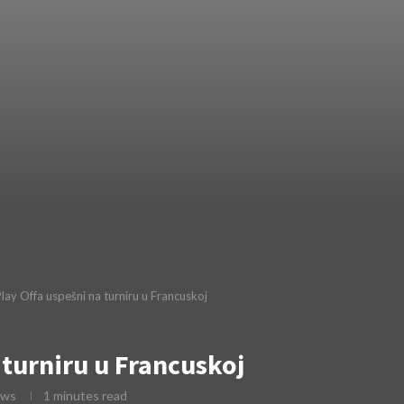
lay Offa uspešni na turniru u Francuskoj
 turniru u Francuskoj
ews
1 minutes read