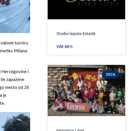
Studio lepote Estetik
arodnom turniru
VIŠE INFO
enelles Milana
 i Hercegovine i
DECA
rile zapažene
rugo mesto od 26
a je
te.
Igraonica Leon