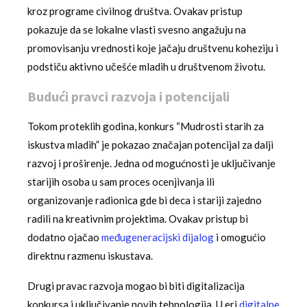
kroz programe civilnog društva. Ovakav pristup
pokazuje da se lokalne vlasti svesno angažuju na
promovisanju vrednosti koje jačaju društvenu koheziju i
podstiču aktivno učešće mladih u društvenom životu.
Budući pravci razvoja i potencijali
Tokom proteklih godina, konkurs “Mudrosti starih za
iskustva mladih” je pokazao značajan potencijal za dalji
razvoj i proširenje. Jedna od mogućnosti je uključivanje
starijih osoba u sam proces ocenjivanja ili
organizovanje radionica gde bi deca i stariji zajedno
radili na kreativnim projektima. Ovakav pristup bi
dodatno ojačao
međugeneracijski dijalog
i omogućio
direktnu razmenu iskustava.
Drugi pravac razvoja mogao bi biti digitalizacija
konkursa i uključivanje novih tehnologija. U eri
digitalne