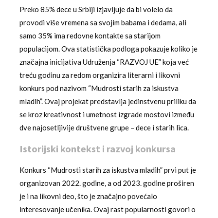
Preko 85% dece u Srbiji izjavljuje da bi volelo da
provodi više vremena sa svojim babama i dedama, ali
samo 35% ima redovne kontakte sa starijom
populacijom. Ova statistička podloga pokazuje koliko je
značajna inicijativa Udruženja “RAZVOJ UE” koja već
treću godinu za redom organizira literarni i likovni
konkurs pod nazivom “Mudrosti starih za iskustva
mladih”. Ovaj projekat predstavlja jedinstvenu priliku da
se kroz kreativnost i umetnost izgrade mostovi između
dve najosetljivije društvene grupe – dece i starih lica.
Istorijski kontekst i razvoj konkursa
Konkurs “Mudrosti starih za iskustva mladih” prvi put je
organizovan 2022. godine, a od 2023. godine proširen
je i na likovni deo, što je značajno povećalo
interesovanje učenika. Ovaj rast popularnosti govori o