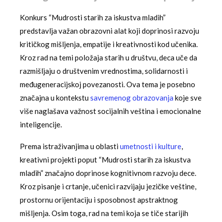
Konkurs “Mudrosti starih za iskustva mladih”
predstavlja važan obrazovni alat koji doprinosi razvoju
kritičkog mišljenja, empatije i kreativnosti kod učenika.
Kroz rad na temi položaja starih u društvu, deca uče da
razmišljaju o društvenim vrednostima, solidarnosti i
međugeneracijskoj povezanosti. Ova tema je posebno
značajna u kontekstu
savremenog obrazovanja
koje sve
više naglašava važnost socijalnih veština i emocionalne
inteligencije.
Prema istraživanjima u oblasti
umetnosti i kulture
,
kreativni projekti poput “Mudrosti starih za iskustva
mladih” značajno doprinose kognitivnom razvoju dece.
Kroz pisanje i crtanje, učenici razvijaju jezičke veštine,
prostornu orijentaciju i sposobnost apstraktnog
mišljenja. Osim toga, rad na temi koja se tiče starijih