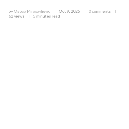
iskustva mladih” u Užicu
by
Ostoja Mirosavljevic
Oct 9, 2025
0 comments
62
views
5 minutes read