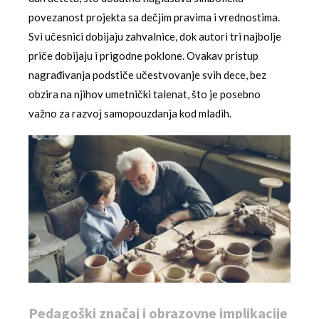
povezanost projekta sa dečjim pravima i vrednostima.
Svi učesnici dobijaju zahvalnice, dok autori tri najbolje
priče dobijaju i prigodne poklone. Ovakav pristup
nagrađivanja podstiče učestvovanje svih dece, bez
obzira na njihov umetnički talenat, što je posebno
važno za razvoj samopouzdanja kod mladih.
Pedagoški značaj i obrazovne implikacije