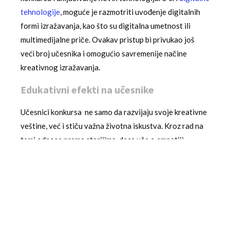
tehnologije
, moguće je razmotriti uvođenje digitalnih
formi izražavanja, kao što su digitalna umetnost ili
multimedijalne priče. Ovakav pristup bi privukao još
veći broj učesnika i omogućio savremenije načine
kreativnog izražavanja.
Edukativni efekti na učesnike
Učesnici konkursa ne samo da razvijaju svoje kreativne
veštine, već i stiču važna životna iskustva. Kroz rad na
temi odnosa prema starijima, deca uče o empatiji,
toleranciji i razumevanju drugačijih perspektiva. Ove
veštine su neprocenjive u formiranju njihovog
karaktera i pripremi za život u različitom i kompleksnom
društvu.
Mnogi učesnički radovi pokazuju duboko razumevanje