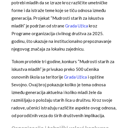
potrebi mladih da se izraze kroz različite umetničke
forme i da istraže teme koje se tiču odnosa između
generacija. Projekat “Mudrosti starih za iskustva
mladih” je podržan od strane
Grada Užica
kroz
Programe organizacija civilnog društva za 2025.
godinu, što ukazuje na institucionalno prepoznavanje
njegovog značaja za lokalnu zajednicu.
Tokom protekle tri godine, konkurs “Mudrosti starih za
iskustva mladih” je privukao preko 500 učenika
osnovnih škola sa teritorije
Grada Užica
i opštine
Sevojno. Ovaj broj pokazuje koliko je tema odnosa
između generacija aktuelna i koliko mladi žele da
razmišljaju o položaju starih lica u društvu. Kroz svoje
radove, učenici istražuju različite aspekte ovog odnosa,
od porodičnih veza do širih društvenih implikacija.
Organizacija i tehnički uslovi konkursa