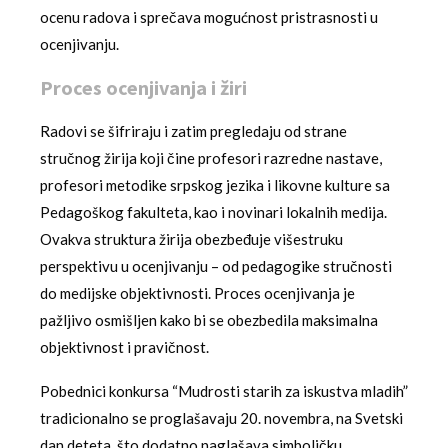
ocenu radova i sprečava mogućnost pristrasnosti u
ocenjivanju.
Proces ocenjivanja i žiri
Radovi se šifriraju i zatim pregledaju od strane
stručnog žirija koji čine profesori razredne nastave,
profesori metodike srpskog jezika i likovne kulture sa
Pedagoškog fakulteta, kao i novinari lokalnih medija.
Ovakva struktura žirija obezbeđuje višestruku
perspektivu u ocenjivanju – od pedagogike stručnosti
do medijske objektivnosti. Proces ocenjivanja je
pažljivo osmišljen kako bi se obezbedila maksimalna
objektivnost i pravičnost.
Pobednici konkursa “Mudrosti starih za iskustva mladih”
tradicionalno se proglašavaju 20. novembra, na Svetski
dan deteta, što dodatno naglašava simboličku