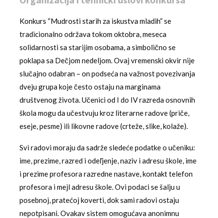
Konkurs “Mudrosti starih za iskustva mladih” se
tradicionalno održava tokom oktobra, meseca
solidarnosti sa starijim osobama, a simbolično se
poklapa sa Dečjom nedeljom. Ovaj vremenski okvir nije
slučajno odabran – on podseća na važnost povezivanja
dveju grupa koje često ostaju na marginama
društvenog života. Učenici od I do IV razreda osnovnih
škola mogu da učestvuju kroz literarne radove (priče,
eseje, pesme) ili likovne radove (crteže, slike, kolaže).
Svi radovi moraju da sadrže sledeće podatke o učeniku:
ime, prezime, razred i odeľjenje, naziv i adresu škole, ime
i prezime profesora razredne nastave, kontakt telefon
profesora i mejl adresu škole. Ovi podaci se šalju u
posebnoj, pratećoj koverti, dok sami radovi ostaju
nepotpisani. Ovakav sistem omogućava anonimnu