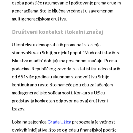
osoba podstiče razumevanje i poštovanje prema drugim
generacijama, što je kĺjučna vrednost u savremenom
multigeneracijskom društvu.
Društveni kontekst i lokalni značaj
U kontekstu demografskih promena i starenja
stanovništva u Srbiji, projekti poput “Mudrosti starih za
iskustva mladih” dobijaju na posebnom značaju. Prema
podacima Republičkog zavoda za statistiku, udeo starih
od 65 i više godina u ukupnom stanovništvu Srbije
kontinuirano raste, što nameće potrebu za jačanjem
međugeneracijske solidarnosti. Konkurs u Užicu
predstavlja konkretan odgovor na ovaj društveni
izazov.
Lokalna zajednica
Grada Užica
prepoznala je važnost
ovakvih inicijativa, što se ogleda u finansijskoj podršci