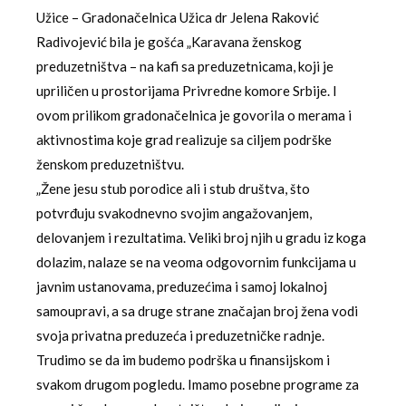
Užice – Gradonačelnica Užica dr Jelena Raković
Radivojević bila je gošća „Karavana ženskog
preduzetništva – na kafi sa preduzetnicama, koji je
upriličen u prostorijama Privredne komore Srbije. I
ovom prilikom gradonačelnica je govorila o merama i
aktivnostima koje grad realizuje sa ciljem podrške
ženskom preduzetništvu.
„Žene jesu stub porodice ali i stub društva, što
potvrđuju svakodnevno svojim angažovanjem,
delovanjem i rezultatima. Veliki broj njih u gradu iz koga
dolazim, nalaze se na veoma odgovornim funkcijama u
javnim ustanovama, preduzećima i samoj lokalnoj
samoupravi, a sa druge strane značajan broj žena vodi
svoja privatna preduzeća i preduzetničke radnje.
Trudimo se da im budemo podrška u finansijskom i
svakom drugom pogledu. Imamo posebne programe za