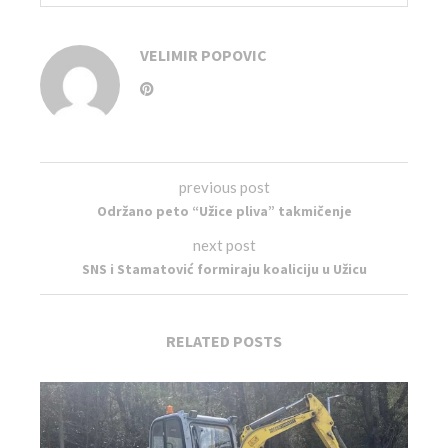
VELIMIR POPOVIC
previous post
Održano peto “Užice pliva” takmičenje
next post
SNS i Stamatović formiraju koaliciju u Užicu
RELATED POSTS