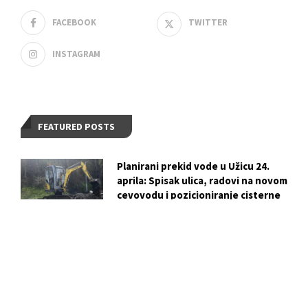
FACEBOOK
TWITTER
INSTAGRAM
FEATURED POSTS
Planirani prekid vode u Užicu 24.
aprila: Spisak ulica, radovi na novom
cevovodu i pozicioniranje cisterne
Kako je ekološka akcija KJP
„Zlatibor“: za Dan planete Zemlje
postala praktična lekcija za mlade iz
Kučeva