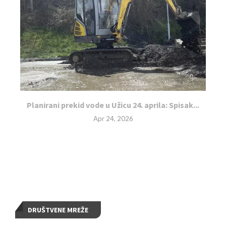
Planirani prekid vode u Užicu 24. aprila: Spisak...
Apr 24, 2026
DRUŠTVENE MREŽE