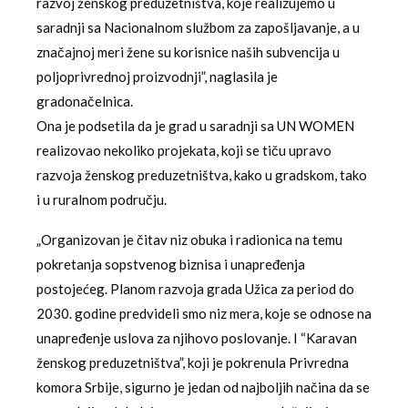
razvoj ženskog preduzetništva, koje realizujemo u
saradnji sa Nacionalnom službom za zapošljavanje, a u
značajnoj meri žene su korisnice naših subvencija u
poljoprivrednoj proizvodnji”, naglasila je
gradonačelnica.
Ona je podsetila da je grad u saradnji sa UN WOMEN
realizovao nekoliko projekata, koji se tiču upravo
razvoja ženskog preduzetništva, kako u gradskom, tako
i u ruralnom području.
„Organizovan je čitav niz obuka i radionica na temu
pokretanja sopstvenog biznisa i unapređenja
postojećeg. Planom razvoja grada Užica za period do
2030. godine predvideli smo niz mera, koje se odnose na
unapređenje uslova za njihovo poslovanje. I “Karavan
ženskog preduzetništva”, koji je pokrenula Privredna
komora Srbije, sigurno je jedan od najboljih načina da se