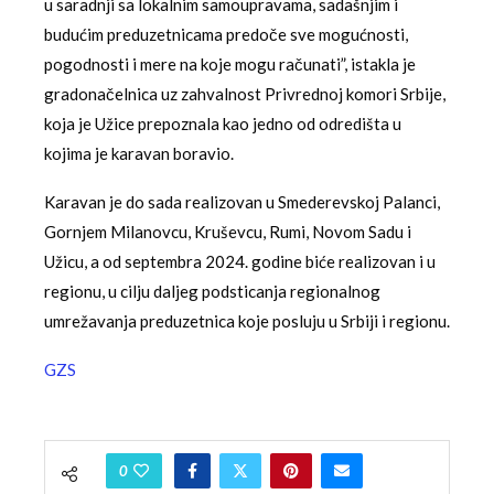
u saradnji sa lokalnim samoupravama, sadašnjim i
budućim preduzetnicama predoče sve mogućnosti,
pogodnosti i mere na koje mogu računati”, istakla je
gradonačelnica uz zahvalnost Privrednoj komori Srbije,
koja je Užice prepoznala kao jedno od odredišta u
kojima je karavan boravio.
Karavan je do sada realizovan u Smederevskoj Palanci,
Gornjem Milanovcu, Kruševcu, Rumi, Novom Sadu i
Užicu, a od septembra 2024. godine biće realizovan i u
regionu, u cilju daljeg podsticanja regionalnog
umrežavanja preduzetnica koje posluju u Srbiji i regionu.
GZS
0