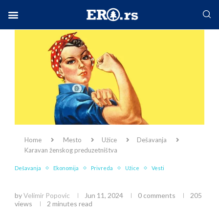
Facebook-f
Instagram
Twitter
Linkedin
Envelope
Home
Mesto
Užice
Dešavanja
Karavan ženskog preduzetništva
Dešavanja
Ekonomija
Privreda
Užice
Vesti
Karavan ženskog preduzetništva
by
Velimir Popovic
Jun 11, 2024
0 comments
205
views
2 minutes read