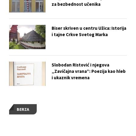
za bezbednost učenika
Biser skriven u centru Užica: Istorija
i tajne Crkve Svetog Marka
Slobodan Ristović i njegova
„Zavičajna vrana“: Poezija kao hleb
i ukaznik vremena
BERZA