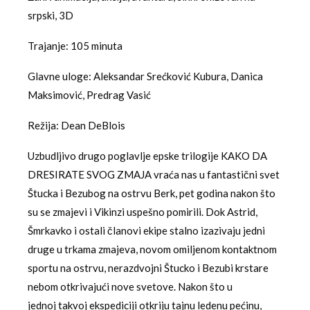
srpski, 3D
Trajanje: 105 minuta
Glavne uloge: Aleksandar Srećković Kubura, Danica
Maksimović, Predrag Vasić
Režija: Dean DeBlois
Uzbudljivo drugo poglavlje epske trilogije KAKO DA
DRESIRATE SVOG ZMAJA vraća nas u fantastični svet
Štucka i Bezubog na ostrvu Berk, pet godina nakon što
su se zmajevi i Vikinzi uspešno pomirili. Dok Astrid,
Šmrkavko i ostali članovi ekipe stalno izazivaju jedni
druge u trkama zmajeva, novom omiljenom kontaktnom
sportu na ostrvu, nerazdvojni Štucko i Bezubi krstare
nebom otkrivajući nove svetove. Nakon što u
jednoj takvoj ekspediciji otkriju tajnu ledenu pećinu,