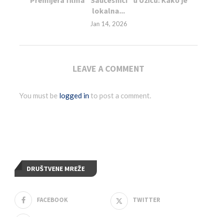
Premijera filma “Saučesnici” u Užicu: Kako je
lokalna...
Jan 14, 2026
LEAVE A COMMENT
You must be
logged in
to post a comment.
DRUŠTVENE MREŽE
FACEBOOK
TWITTER