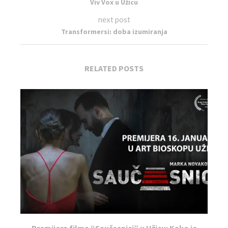
Viv Vox u Užicu
next post
Transformersi: doba izumiranja
RELATED POSTS