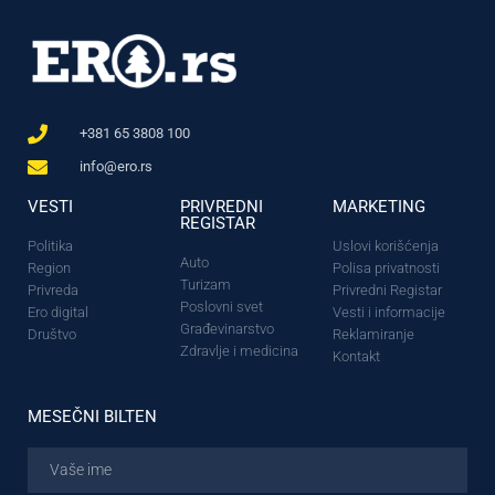
+381 65 3808 100
info@ero.rs
VESTI
PRIVREDNI
MARKETING
REGISTAR
Politika
Uslovi korišćenja
Auto
Region
Polisa privatnosti
Turizam
Privreda
Privredni Registar
Poslovni svet
Ero digital
Vesti i informacije
Građevinarstvo
Društvo
Reklamiranje
Zdravlje i medicina
Kontakt
MESEČNI BILTEN