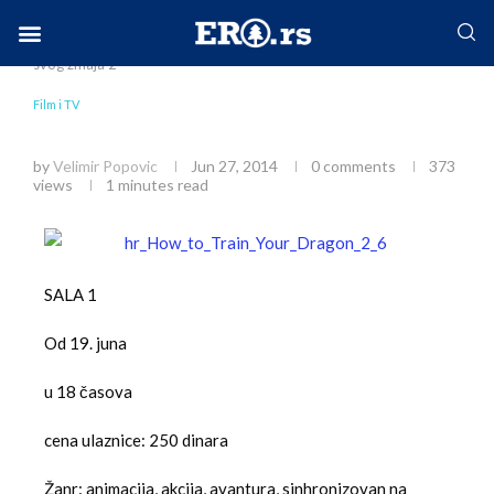
Home
Društvo
Film i TV
Kako da dresirate
svog zmaja 2
Facebook-f
Instagram
Twitter
Linkedin
Envelope
Film i TV
Kako da dresirate svog zmaja 2
by
Velimir Popovic
Jun 27, 2014
0 comments
373
views
1 minutes read
SALA 1
Od 19. juna
u 18 časova
cena ulaznice: 250 dinara
Žanr: animacija, akcija, avantura, sinhronizovan na