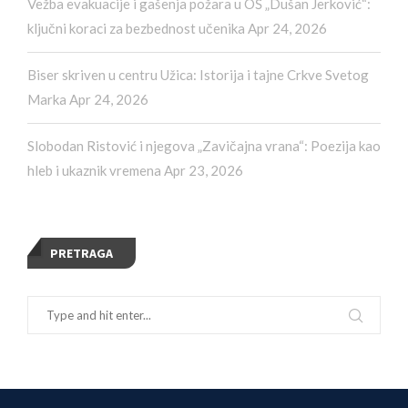
Vežba evakuacije i gašenja požara u OŠ „Dušan Jerković“:
ključni koraci za bezbednost učenika
Apr 24, 2026
Biser skriven u centru Užica: Istorija i tajne Crkve Svetog
Marka
Apr 24, 2026
Slobodan Ristović i njegova „Zavičajna vrana“: Poezija kao
hleb i ukaznik vremena
Apr 23, 2026
PRETRAGA