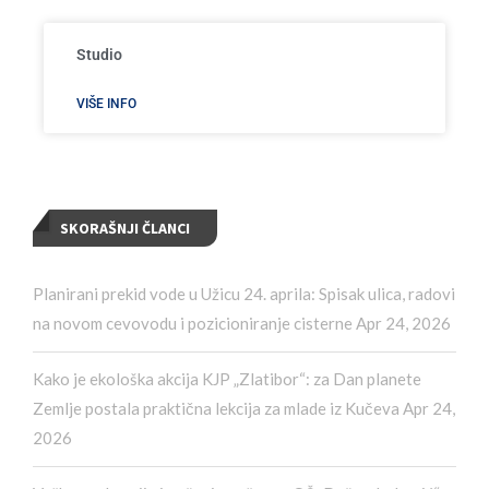
Studio
VIŠE INFO
SKORAŠNJI ČLANCI
Planirani prekid vode u Užicu 24. aprila: Spisak ulica, radovi
na novom cevovodu i pozicioniranje cisterne
Apr 24, 2026
Kako je ekološka akcija KJP „Zlatibor“: za Dan planete
Zemlje postala praktična lekcija za mlade iz Kučeva
Apr 24,
2026