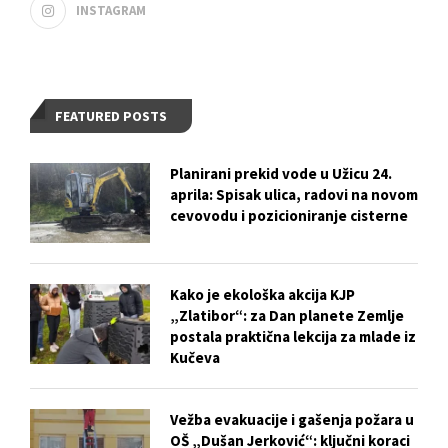
INSTAGRAM
FEATURED POSTS
Planirani prekid vode u Užicu 24.
aprila: Spisak ulica, radovi na novom
cevovodu i pozicioniranje cisterne
Kako je ekološka akcija KJP
„Zlatibor“: za Dan planete Zemlje
postala praktična lekcija za mlade iz
Kučeva
Vežba evakuacije i gašenja požara u
OŠ „Dušan Jerković“: ključni koraci