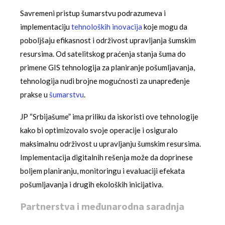
Savremeni pristup šumarstvu podrazumeva i
implementaciju
tehnoloških inovacija
koje mogu da
poboljšaju efikasnost i održivost upravljanja šumskim
resursima. Od satelitskog praćenja stanja šuma do
primene GIS tehnologija za planiranje pošumljavanja,
tehnologija nudi brojne mogućnosti za unapređenje
prakse u
šumarstvu
.
JP “Srbijašume” ima priliku da iskoristi ove tehnologije
kako bi optimizovalo svoje operacije i osiguralo
maksimalnu održivost u upravljanju šumskim resursima.
Implementacija digitalnih rešenja može da doprinese
boljem planiranju, monitoringu i evaluaciji efekata
pošumljavanja i drugih ekoloških inicijativa.
Partnerstva i međunarodna saradnja