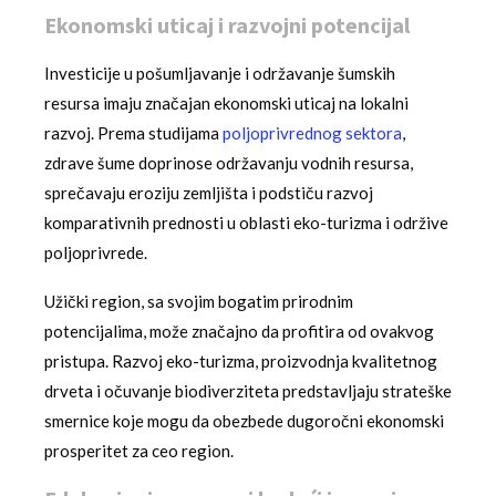
Ekonomski uticaj i razvojni potencijal
Investicije u pošumljavanje i održavanje šumskih
resursa imaju značajan ekonomski uticaj na lokalni
razvoj. Prema studijama
poljoprivrednog sektora
,
zdrave šume doprinose održavanju vodnih resursa,
sprečavaju eroziju zemljišta i podstiču razvoj
komparativnih prednosti u oblasti eko-turizma i održive
poljoprivrede.
Užički region, sa svojim bogatim prirodnim
potencijalima, može značajno da profitira od ovakvog
pristupa. Razvoj eko-turizma, proizvodnja kvalitetnog
drveta i očuvanje biodiverziteta predstavljaju strateške
smernice koje mogu da obezbede dugoročni ekonomski
prosperitet za ceo region.