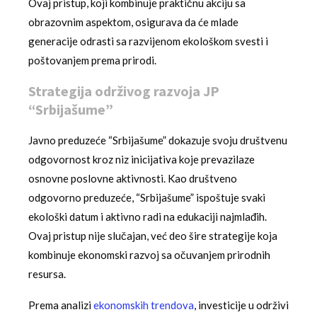
Ovaj pristup, koji kombinuje praktičnu akciju sa
obrazovnim aspektom, osigurava da će mlade
generacije odrasti sa razvijenom ekološkom svesti i
poštovanjem prema prirodi.
Strategija održivog razvoja JP
“Srbijašume”
Javno preduzeće “Srbijašume” dokazuje svoju društvenu
odgovornost kroz niz inicijativa koje prevazilaze
osnovne poslovne aktivnosti. Kao društveno
odgovorno preduzeće, “Srbijašume” ispoštuje svaki
ekološki datum i aktivno radi na edukaciji najmlađih.
Ovaj pristup nije slučajan, već deo šire strategije koja
kombinuje ekonomski razvoj sa očuvanjem prirodnih
resursa.
Prema analizi
ekonomskih trendova
, investicije u održivi