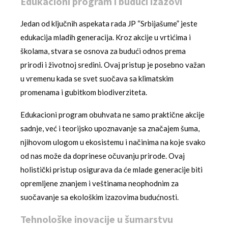
Edukacioni program i budući izazovi
Jedan od ključnih aspekata rada JP “Srbijašume” jeste
edukacija mladih generacija. Kroz akcije u vrtićima i
školama, stvara se osnova za budući odnos prema
prirodi i životnoj sredini. Ovaj pristup je posebno važan
u vremenu kada se svet suočava sa klimatskim
promenama i gubitkom biodiverziteta.
Edukacioni program obuhvata ne samo praktične akcije
sadnje, već i teorijsko upoznavanje sa značajem šuma,
njihovom ulogom u ekosistemu i načinima na koje svako
od nas može da doprinese očuvanju prirode. Ovaj
holistički pristup osigurava da će mlade generacije biti
opremljene znanjem i veštinama neophodnim za
suočavanje sa ekološkim izazovima budućnosti.
Tehnološke inovacije u šumarstvu