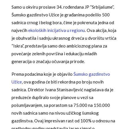
Samo u okviru proslave 34. rođendana JP “Srbijašume”,
Šumsko gazdinstvo Užice je građanima podelilo 500
sadnica crnog i belog bora, čime je pokrenuta jedna od
najvećih
ekoloških inicijativa u regionu
. Ova akcija, koja
je obuhvatila i sadnju ukrasnog drveća u dvorištu vrtića
“Iskra”, predstavlja samo deo ambicioznog plana za
povećanje zelenih površina i edukaciju mladih
generacija o značaju očuvanja prirode.
Prema podacima koje je objavilo
Šumsko gazdinstvo
Užice
, ova godina će biti rekordna po broju novih
sadnica. Direktor Ivana Stanisavljević naglašava da je
preduzeće dupliralo svoje planove u vezi sa
pošumljavanjem, sa porastom sa 75.000 na 150.000
novih sadnica samo na nivou užičkog šumskog
gazdinstva. Ovaj impresivan rast od 100% u odnosu na
prethodnu godinu predstavlja jasan signal o