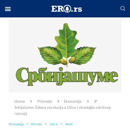
Facebook-f
Instagram
Twitter
Linkedin
Envelope
Home
Privreda
Ekonomija
JP
Srbijašume: Zelena revolucija u Užicu i strategija održivog
razvoja
Ekonomija
Priroda
Užice
Vesti