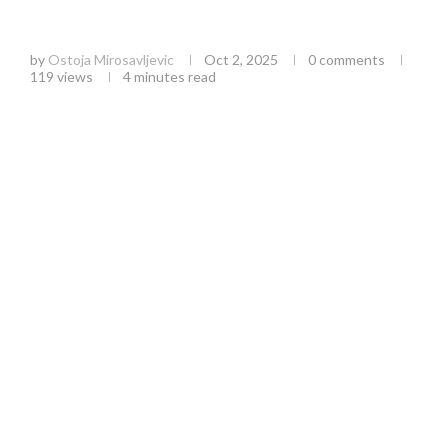
JP Srbijašume: Zelena revolucija u Užicu i
strategija održivog razvoja
by
Ostoja Mirosavljevic
Oct 2, 2025
0 comments
119
views
4 minutes read