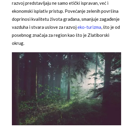
razvoj predstavljaju ne samo etički ispravan, već i
ekonomski isplativ pristup. Povećanje zelenih površina
doprinosi kvalitetu života građana, smanjuje zagađenje
vazduha i stvara uslove za razvoj
eko-turizma
, što je od
posebnog značaja za region kao što je Zlatiborski
okrug.