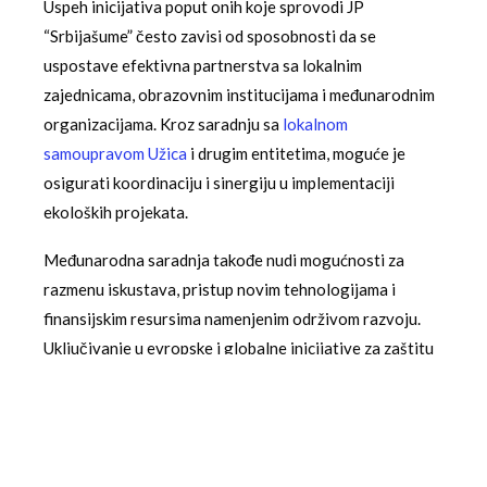
Uspeh inicijativa poput onih koje sprovodi JP
“Srbijašume” često zavisi od sposobnosti da se
uspostave efektivna partnerstva sa lokalnim
zajednicama, obrazovnim institucijama i međunarodnim
organizacijama. Kroz saradnju sa
lokalnom
samoupravom Užica
i drugim entitetima, moguće je
osigurati koordinaciju i sinergiju u implementaciji
ekoloških projekata.
Međunarodna saradnja takođe nudi mogućnosti za
razmenu iskustava, pristup novim tehnologijama i
finansijskim resursima namenjenim održivom razvoju.
Uključivanje u evropske i globalne inicijative za zaštitu
šuma može da obezbedi dodatni impuls razvojnim
aktivnostima JP “Srbijašume”.
Dugoročni uticaj na lokalnu zajednicu