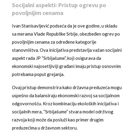
Socijalni aspekti: Pristup ogrevu po
povoljnijim cenama
Ivan Stanisavljević podseća da je ove godine, u skladu
sa merama Vlade Republike Srbije, obezbeđen ogrev po
povoljnijim cenama za određene kategorije
stanovništva. Ova inicijativa predstavlja važan socijalni
aspekt rada JP “Srbijašume”, koji osigurava da
ekonomski najosetljiviji građani imaju pristup osnovnim
potrebama poput grejanja.
Ovaj pristup demonstrira kako državna preduzeća mogu
uspešno da balansiraju ekonomski razvoj sa socijalnom
odgovornošću. Kroz kombinaciju ekoloških inicijativa i
socijalnih mera, “Srbijašume” stvara model održivog
razvoja koji može da posluži kao primer drugim
preduzećima u državnom sektoru.