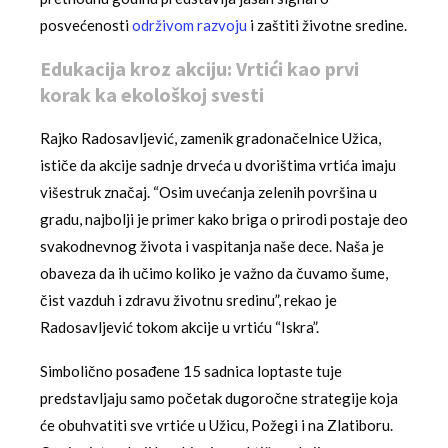
posvećenosti
održivom razvoju
i zaštiti životne sredine.
Edukacija kroz akciju: Vrtići kao prvi
korak ka ekološkoj svesti
Rajko Radosavljević, zamenik gradonačelnice Užica,
ističe da akcije sadnje drveća u dvorištima vrtića imaju
višestruk značaj. “Osim uvećanja zelenih površina u
gradu, najbolji je primer kako briga o prirodi postaje deo
svakodnevnog života i vaspitanja naše dece. Naša je
obaveza da ih učimo koliko je važno da čuvamo šume,
čist vazduh i zdravu životnu sredinu”, rekao je
Radosavljević tokom akcije u vrtiću “Iskra”.
Simbolično posađene 15 sadnica loptaste tuje
predstavljaju samo početak dugoročne strategije koja
će obuhvatiti sve vrtiće u Užicu, Požegi i na Zlatiboru.