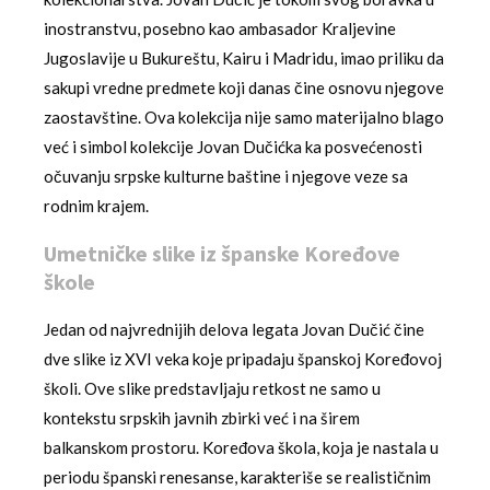
inostranstvu, posebno kao ambasador Kraljevine
Jugoslavije u Bukureštu, Kairu i Madridu, imao priliku da
sakupi vredne predmete koji danas čine osnovu njegove
zaostavštine. Ova kolekcija nije samo materijalno blago
već i simbol kolekcije Jovan Dučićka ka posvećenosti
očuvanju srpske kulturne baštine i njegove veze sa
rodnim krajem.
Umetničke slike iz španske Koređove
škole
Jedan od najvrednijih delova legata Jovan Dučić čine
dve slike iz XVI veka koje pripadaju španskoj Koređovoj
školi. Ove slike predstavljaju retkost ne samo u
kontekstu srpskih javnih zbirki već i na širem
balkanskom prostoru. Koređova škola, koja je nastala u
periodu španski renesanse, karakteriše se realističnim