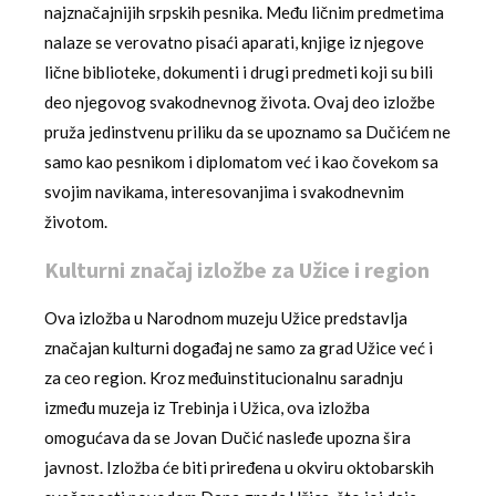
najznačajnijih srpskih pesnika. Među ličnim predmetima
nalaze se verovatno pisaći aparati, knjige iz njegove
lične biblioteke, dokumenti i drugi predmeti koji su bili
deo njegovog svakodnevnog života. Ovaj deo izložbe
pruža jedinstvenu priliku da se upoznamo sa Dučićem ne
samo kao pesnikom i diplomatom već i kao čovekom sa
svojim navikama, interesovanjima i svakodnevnim
životom.
Kulturni značaj izložbe za Užice i region
Ova izložba u Narodnom muzeju Užice predstavlja
značajan kulturni događaj ne samo za grad Užice već i
za ceo region. Kroz međuinstitucionalnu saradnju
između muzeja iz Trebinja i Užica, ova izložba
omogućava da se Jovan Dučić nasleđe upozna šira
javnost. Izložba će biti priređena u okviru oktobarskih