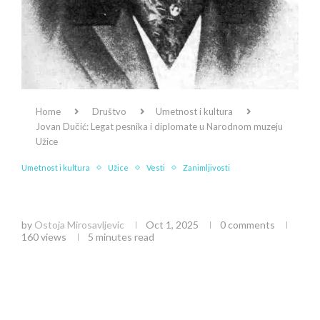
Home
Društvo
Umetnost i kultura
Jovan Dučić: Legat pesnika i diplomate u Narodnom muzeju
Užice
Umetnost i kultura
Užice
Vesti
Zanimljivosti
Jovan Dučić: Legat pesnika i diplomate u
Narodnom muzeju Užice
by
Ostoja Mirosavljevic
Oct 1, 2025
0 comments
160
views
5 minutes read