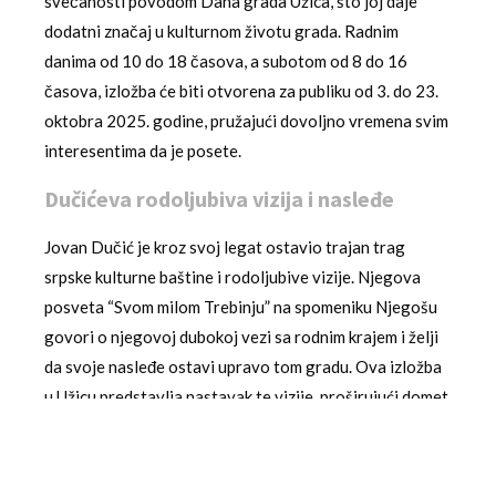
svečanosti povodom Dana grada Užica, što joj daje
dodatni značaj u kulturnom životu grada. Radnim
danima od 10 do 18 časova, a subotom od 8 do 16
časova, izložba će biti otvorena za publiku od 3. do 23.
oktobra 2025. godine, pružajući dovoljno vremena svim
interesentima da je posete.
Dučićeva rodoljubiva vizija i nasleđe
Jovan Dučić je kroz svoj legat ostavio trajan trag
srpske kulturne baštine i rodoljubive vizije. Njegova
posveta “Svom milom Trebinju” na spomeniku Njegošu
govori o njegovoj dubokoj vezi sa rodnim krajem i želji
da svoje nasleđe ostavi upravo tom gradu. Ova izložba
u Užicu predstavlja nastavak te vizije, proširujući domet
Dučićevog kulturnog nasleđa na širi region. Kroz
ovakav pristup, Dučićevo delo i nasleđe postaju
dostupni široj javnosti, što doprinosi očuvanju srpske