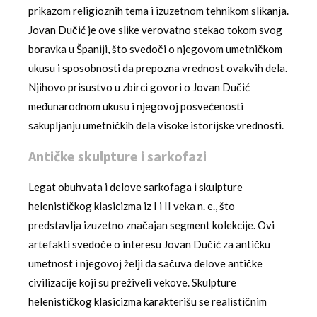
prikazom religioznih tema i izuzetnom tehnikom slikanja.
Jovan Dučić je ove slike verovatno stekao tokom svog
boravka u Španiji, što svedoči o njegovom umetničkom
ukusu i sposobnosti da prepozna vrednost ovakvih dela.
Njihovo prisustvo u zbirci govori o Jovan Dučić
međunarodnom ukusu i njegovoj posvećenosti
sakupljanju umetničkih dela visoke istorijske vrednosti.
Antičke skulpture i sarkofazi
Legat obuhvata i delove sarkofaga i skulpture
helenističkog klasicizma iz I i II veka n. e., što
predstavlja izuzetno značajan segment kolekcije. Ovi
artefakti svedoče o interesu Jovan Dučić za antičku
umetnost i njegovoj želji da sačuva delove antičke
civilizacije koji su preživeli vekove. Skulpture
helenističkog klasicizma karakterišu se realističnim