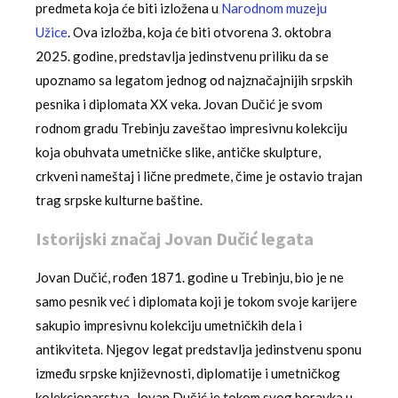
predmeta koja će biti izložena u
Narodnom muzeju
Užice
. Ova izložba, koja će biti otvorena 3. oktobra
2025. godine, predstavlja jedinstvenu priliku da se
upoznamo sa legatom jednog od najznačajnijih srpskih
pesnika i diplomata XX veka. Jovan Dučić je svom
rodnom gradu Trebinju zaveštao impresivnu kolekciju
koja obuhvata umetničke slike, antičke skulpture,
crkveni nameštaj i lične predmete, čime je ostavio trajan
trag srpske kulturne baštine.
Istorijski značaj Jovan Dučić legata
Jovan Dučić, rođen 1871. godine u Trebinju, bio je ne
samo pesnik već i diplomata koji je tokom svoje karijere
sakupio impresivnu kolekciju umetničkih dela i
antikviteta. Njegov legat predstavlja jedinstvenu sponu
između srpske književnosti, diplomatije i umetničkog
kolekcionarstva. Jovan Dučić je tokom svog boravka u