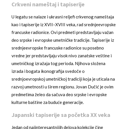
Crkveni nameštaj i tapiserije
U legatu se nalaze i ukrasni reljefi crkvenog nameštaja
kao i tapiserije iz XVII–XVIII veka, rad srednjeevropske
francuske radionice. Ovi predmeti predstavljaju važan
deo srpske i evropske umetničke tradicije. Tapiserije iz
srednjeevropske francuske radionice su posebno
vredne jer predstavljaju visok nivo zanatske veštine i
umetničkog izražaja tog perioda. Njihova složena
izrada i bogata ikonografija svedoče o
srednjoevropskoj umetničkoj tradiciji koja je uticala na
razvoj umetnosti u širem regionu. Jovan Dučić je ovim
predmetima želeo da sačuva deo srpske i evropske
kulturne baštine za buduće generacije.
Japanski tapiserije sa početka XX veka
Jedan od najinteresantnijih delova kolekcije čine