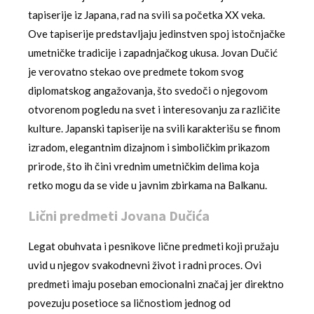
tapiserije iz Japana, rad na svili sa početka XX veka.
Ove tapiserije predstavljaju jedinstven spoj istočnjačke
umetničke tradicije i zapadnjačkog ukusa. Jovan Dučić
je verovatno stekao ove predmete tokom svog
diplomatskog angažovanja, što svedoči o njegovom
otvorenom pogledu na svet i interesovanju za različite
kulture. Japanski tapiserije na svili karakterišu se finom
izradom, elegantnim dizajnom i simboličkim prikazom
prirode, što ih čini vrednim umetničkim delima koja
retko mogu da se vide u javnim zbirkama na Balkanu.
Lični predmeti Jovana Dučića
Legat obuhvata i pesnikove lične predmeti koji pružaju
uvid u njegov svakodnevni život i radni proces. Ovi
predmeti imaju poseban emocionalni značaj jer direktno
povezuju posetioce sa ličnostiom jednog od