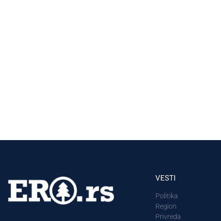
VESTI
Politika
Region
Privreda