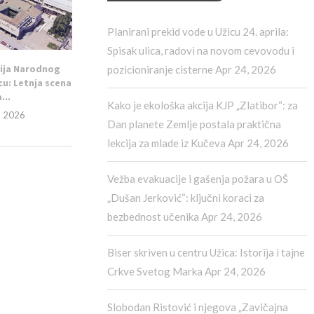
Planirani prekid vode u Užicu 24. aprila:
Spisak ulica, radovi na novom cevovodu i
ija Narodnog
pozicioniranje cisterne
Apr 24, 2026
cu: Letnja scena
...
Kako je ekološka akcija KJP „Zlatibor“: za
, 2026
Dan planete Zemlje postala praktična
lekcija za mlade iz Kučeva
Apr 24, 2026
Vežba evakuacije i gašenja požara u OŠ
„Dušan Jerković“: ključni koraci za
bezbednost učenika
Apr 24, 2026
Biser skriven u centru Užica: Istorija i tajne
Crkve Svetog Marka
Apr 24, 2026
Slobodan Ristović i njegova „Zavičajna