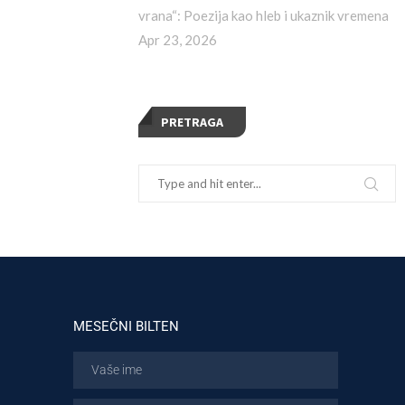
vrana“: Poezija kao hleb i ukaznik vremena
Apr 23, 2026
PRETRAGA
MESEČNI BILTEN