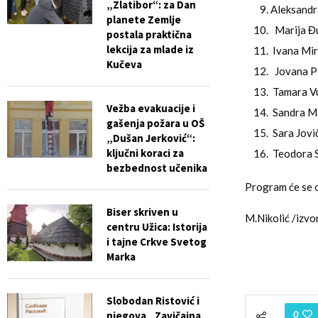
„Zlatibor“: za Dan
Aleksandr
planete Zemlje
Marija Đu
postala praktična
lekcija za mlade iz
Ivana Mirk
Kučeva
Jovana Pe
Tamara Vu
Vežba evakuacije i
Sandra Ma
gašenja požara u OŠ
Sara Jovi
„Dušan Jerković“:
ključni koraci za
Teodora S
bezbednost učenika
Program će se o
Biser skriven u
M.Nikolić /izv
centru Užica: Istorija
i tajne Crkve Svetog
Marka
Slobodan Ristović i
njegova „Zavičajna
0