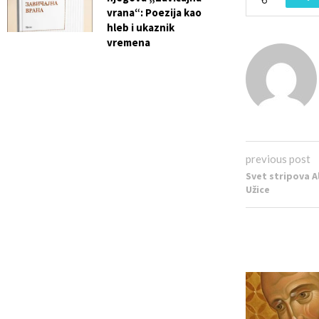
vrana“: Poezija kao
hleb i ukaznik
vremena
previous post
Svet stripova Al
Užice