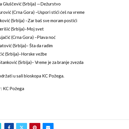
a Gluščević (Srbija) —Dežurstvo
rović (Crna Gora) –Uspori stići ćeš na vreme
ović (Srbija) –Zar baš sve moram postići
rišić (Srbija)–Moj svet
jačić (Crna Gora) –Plava noć
tović (Srbija)– Šta da radim
čić (Srbija)–Horske vežbe
tanković (Srbija)– Vreme je za branje zvezda
držati u sali bioskopa KC Požega.
or: KC Požega