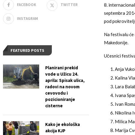
FACEBOOK
TWITTER
8. internacional
septembra 2014.
INSTAGRAM
pod pokrovitel
Na festivalu će 
Makedonije.
FEATURED POSTS
Učesnici festiva
Planirani prekid
Anja Vuko
vode u Užicu 24.
Kalina Vl
aprila: Spisak ulica,
radovi na novom
Lara Bala
cevovodu i
Ivana Spas
pozicioniranje
Ivan Roma
cisterne
Nikolina I
Milica Ma
Kako je ekološka
Marija Cv
akcija KJP