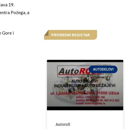
žava 19.
entra Požega, a
e Gore i
PRIVREDNI REGISTAR
AUTODELOVI
Autoroll