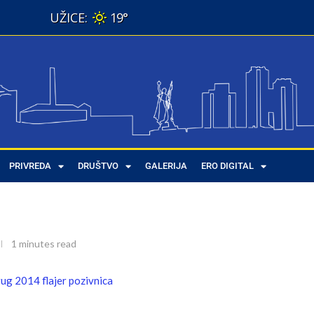
19°
–međunarodni dečiji muzički festival u Požegi
PRIVREDA
DRUŠTVO
GALERIJA
ERO DIGITAL
ečiji muzički festival u Požegi
1 minutes read