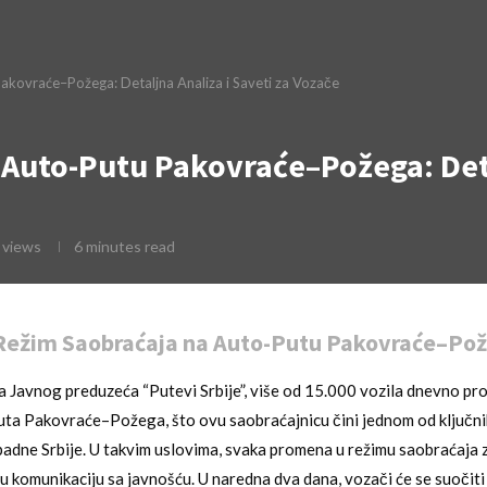
akovraće–Požega: Detaljna Analiza i Saveti za Vozače
Auto-Putu Pakovraće–Požega: Detal
views
6 minutes read
Režim Saobraćaja na Auto-Putu Pakovraće–Po
Javnog preduzeća “Putevi Srbije”, više od 15.000 vozila dnevno pro
ta Pakovraće–Požega, što ovu saobraćajnicu čini jednom od ključni
adne Srbije. U takvim uslovima, svaka promena u režimu saobraćaja 
snu komunikaciju sa javnošću. U naredna dva dana, vozači će se suočit