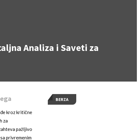
jna Analiza i Saveti za
žega
BERZA
đe kroz kritične
h za
zahteva pažljivo
i sa privremenim