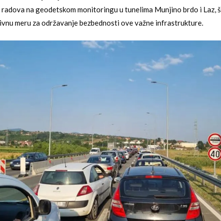
radova na geodetskom monitoringu u tunelima Munjino brdo i Laz, š
ivnu meru za održavanje bezbednosti ove važne infrastrukture.