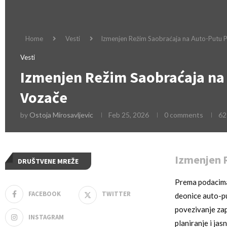
Home
Vesti
Izmenjen Režim Saobraćaja na Auto-Putu P
Vesti
Izmenjen Režim Saobraćaja na 
Vozače
by
Ostoja Mirosavljevic
Feb 25, 2026
0 comments
62
Izmenjen 
DRUŠTVENE MREŽE
Prema podacima 
FACEBOOK
TWITTER
deonice auto-pu
povezivanje zap
INSTAGRAM
planiranje i ja