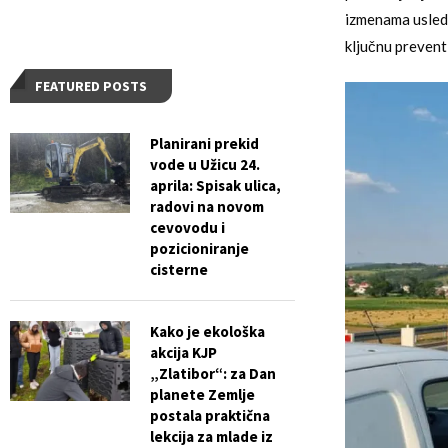
izmenama usled 
ključnu prevent
FEATURED POSTS
Planirani prekid
vode u Užicu 24.
aprila: Spisak ulica,
radovi na novom
cevovodu i
pozicioniranje
cisterne
Kako je ekološka
akcija KJP
„Zlatibor“: za Dan
planete Zemlje
postala praktična
lekcija za mlade iz