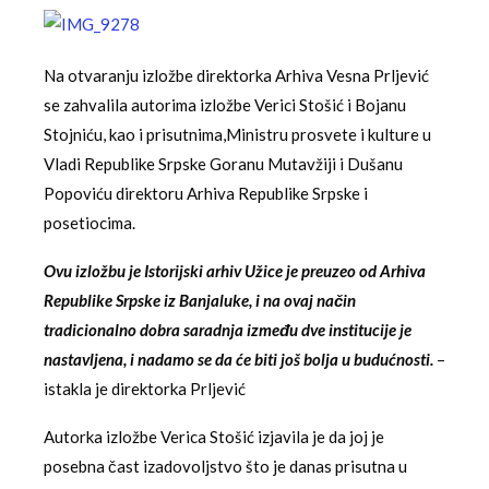
Na otvaranju izložbe direktorka Arhiva Vesna Prljević
se zahvalila autorima izložbe Verici Stošić i Bojanu
Stojniću, kao i prisutnima,Ministru prosvete i kulture u
Vladi Republike Srpske Goranu Mutavžiji i Dušanu
Popoviću direktoru Arhiva Republike Srpske i
posetiocima.
Ovu izložbu je Istorijski arhiv Užice je preuzeo od Arhiva
Republike Srpske iz Banjaluke, i na ovaj način
tradicionalno dobra saradnja između dve institucije je
nastavljena, i nadamo se da će biti još bolja u budućnosti.
–
istakla je direktorka Prljević
Autorka izložbe Verica Stošić izjavila je da joj je
posebna čast izadovoljstvo što je danas prisutna u