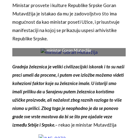
Ministar prosvete i kulture Republike Srpske Goran
Mutavdžija je istakao da mu je zadovoljstvo što ima
mogućnost da kao ministar poseti Užice, i prisustvuje
manifestaciji na kojoj se prikazuju uspesi arhivistike
Republike Srpske.
ministar Goran Mutavžija
Gradnja železnica je veliki civilizacijski iskorak i to su naši
preci umeli da procene, i putem ove izložbe možemo videti
kohezioni faktor koje su železnice imale. U istoriji smo
imali priliku da u Sarajevu putem železnica koristimo
užičke proizvode, ali nažalost zbog raznih razloga to više
nismo u prilici. Zbog toga je neophodno je da se ponovo
grade sve vrste mostova da bi se što pre ojačale veze
između Srbije i Srpske.
– rekao je ministar Mutavdžija