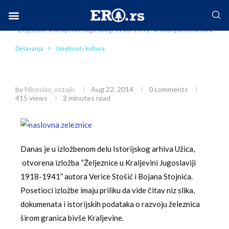
Home
Mesto
Užice
Dešavanja
Izložba
“Željeznice u Kraljevini Jugoslaviji 1918-1941” u Istorijskom arhivu
Facebook-f
Instagram
Twitter
Linkedin
Envelope
Dešavanja
Umetnost i kultura
Izložba “Željeznice u Kraljevini Jugoslaviji 1918-
1941” u Istorijskom arhivu
by
Miroslav_ostojic
Aug 22, 2014
0 comments
415
views
2 minutes read
Danas je u izložbenom delu Istorijskog arhiva Užica,
otvorena izložba “Željeznice u Kraljevini Jugoslaviji
1918-1941” autora Verice Stošić i Bojana Stojnića.
Posetioci izložbe imaju priliku da vide čitav niz slika,
dokumenata i istorijskih podataka o razvoju železnica
širom granica bivše Kraljevine.