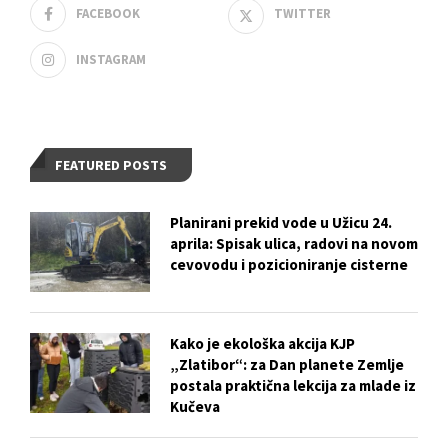
FACEBOOK
TWITTER
INSTAGRAM
FEATURED POSTS
Planirani prekid vode u Užicu 24.
aprila: Spisak ulica, radovi na novom
cevovodu i pozicioniranje cisterne
Kako je ekološka akcija KJP
„Zlatibor“: za Dan planete Zemlje
postala praktična lekcija za mlade iz
Kučeva