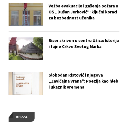
Vežba evakuacije i gašenja požara u
OŠ „Dušan Jerković“: ključni koraci
za bezbednost učenika
Biser skriven u centru Užica: Istorija
i tajne Crkve Svetog Marka
Slobodan Ristović i njegova
„Zavičajna vrana“: Poezija kao hleb
i ukaznik vremena
BERZA