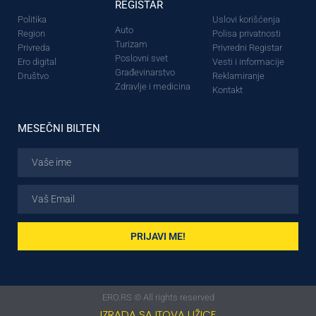
REGISTAR
Politika
Uslovi korišćenja
Auto
Region
Polisa privatnosti
Turizam
Privreda
Privredni Registar
Poslovni svet
Ero digital
Vesti i informacije
Građevinarstvo
Društvo
Reklamiranje
Zdravlje i medicina
Kontakt
MESEČNI BILTEN
PRIJAVI ME!
ERO.RS © All rights reserved
IZRADA SAJTOVA UŽICE