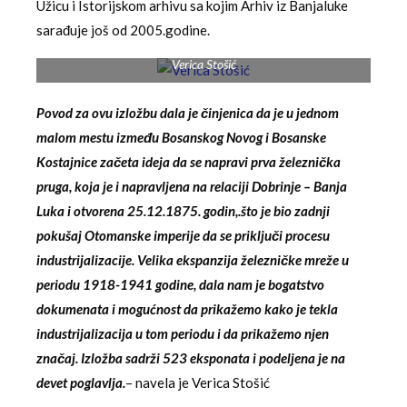
Užicu i Istorijskom arhivu sa kojim Arhiv iz Banjaluke
sarađuje još od 2005.godine.
Verica Stošić
Povod za ovu izložbu dala je činjenica da je u jednom
malom mestu između Bosanskog Novog i Bosanske
Kostajnice začeta ideja da se napravi prva železnička
pruga, koja je i napravljena na relaciji Dobrinje – Banja
Luka i otvorena 25.12.1875. godin,.što je bio zadnji
pokušaj Otomanske imperije da se priključi procesu
industrijalizacije. Velika ekspanzija železničke mreže u
periodu 1918-1941 godine, dala nam je bogatstvo
dokumenata i mogućnost da prikažemo kako je tekla
industrijalizacija u tom periodu i da prikažemo njen
značaj. Izložba sadrži 523 eksponata i podeljena je na
devet poglavlja.
– navela je Verica Stošić