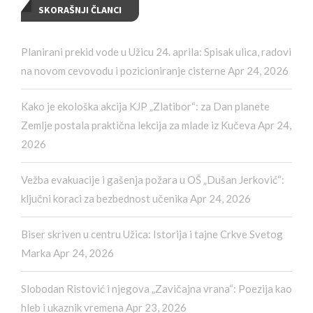
SKORAŠNJI ČLANCI
Planirani prekid vode u Užicu 24. aprila: Spisak ulica, radovi
na novom cevovodu i pozicioniranje cisterne
Apr 24, 2026
Kako je ekološka akcija KJP „Zlatibor“: za Dan planete
Zemlje postala praktična lekcija za mlade iz Kučeva
Apr 24,
2026
Vežba evakuacije i gašenja požara u OŠ „Dušan Jerković“:
ključni koraci za bezbednost učenika
Apr 24, 2026
Biser skriven u centru Užica: Istorija i tajne Crkve Svetog
Marka
Apr 24, 2026
Slobodan Ristović i njegova „Zavičajna vrana“: Poezija kao
hleb i ukaznik vremena
Apr 23, 2026