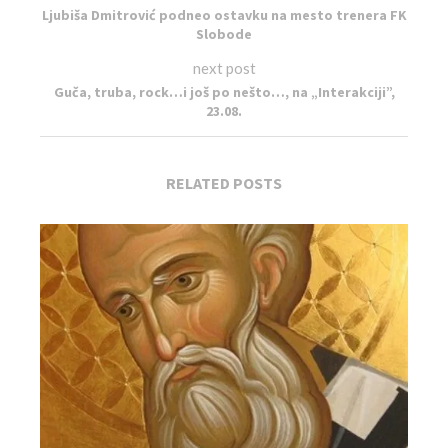
Ljubiša Dmitrović podneo ostavku na mesto trenera FK
Slobode
next post
Guča, truba, rock…i još po nešto…, na „Interakciji”,
23.08.
RELATED POSTS