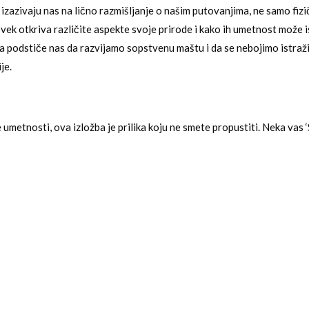
izazivaju nas na lično razmišljanje o našim putovanjima, ne samo fizič
vek otkriva različite aspekte svoje prirode i kako ih umetnost može i
a podstiče nas da razvijamo sopstvenu maštu i da se nebojimo istraž
je.
e umetnosti, ova izložba je prilika koju ne smete propustiti. Neka vas 
nete na svoje umetničko putovanje kroz živopisne pejzaže i maštovit
jstorski oslikava. Neka mašta postane vaš vodič kroz svet umetnosti
OSTOJA MIROSAVLJEVIC