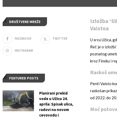
Izložba ‘S
DRUŠTVENE MREŽE
Vaistoa
FACEBOOK
TWITTER
U srcu Užica, g
Reč je o izložbi
INSTAGRAM
poznatog umetni
kroz Finsku i r
Raskoš ume
FEATURED POSTS
Penti Vaisto kor
raskošan prikaz
Planirani prekid
od 2022. do 202
vode u Užicu 24.
aprila: Spisak ulica,
Moć putovan
radovi na novom
cevovodu i