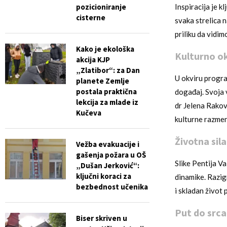
pozicioniranje
Inspiracija je k
cisterne
svaka strelica 
priliku da vidi
Kako je ekološka
Kulturno ok
akcija KJP
„Zlatibor“: za Dan
U okviru progra
planete Zemlje
postala praktična
događaj. Svoja 
lekcija za mlade iz
dr Jelena Rakov
Kučeva
kulturne razmene
Životna sila
Vežba evakuacije i
gašenja požara u OŠ
Slike Pentija V
„Dušan Jerković“:
ključni koraci za
dinamike. Razig
bezbednost učenika
i skladan život 
Put do src
Biser skriven u