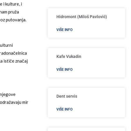
i kulture, i
 nam pruža
Hidromont (Miloš Pavlović)
roz putovanja.
VIŠE INFO
ulturni
gradonačelnica
Kafe Vukadin
a ističe značaj
VIŠE INFO
i njegove
Dent servis
 odražavaju mir
VIŠE INFO