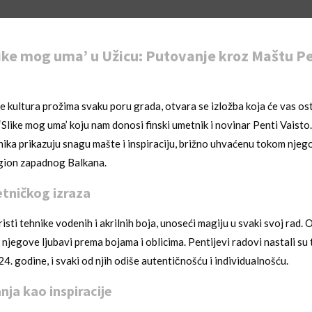
like mog uma’ u Užicu: Putovanje kroz Maštu Pe
de kultura prožima svaku poru grada, otvara se izložba koja će vas os
 ‘Slike mog uma’ koju nam donosi finski umetnik i novinar Penti Vaist
ka prikazuju snagu mašte i inspiraciju, brižno uhvaćenu tokom njeg
egion zapadnog Balkana.
tničkog izraza
isti tehnike vodenih i akrilnih boja, unoseći magiju u svaki svoj rad. 
 njegove ljubavi prema bojama i oblicima. Pentijevi radovi nastali s
4. godine, i svaki od njih odiše autentičnošću i individualnošću.
ja kao inspiracije