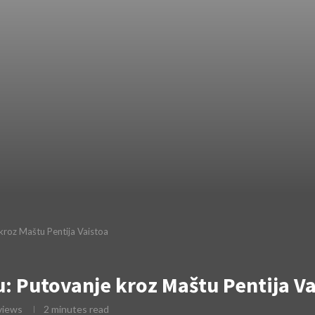
 kroz Maštu Pentija Vaistoa
u: Putovanje kroz Maštu Pentija V
views
2 minutes read