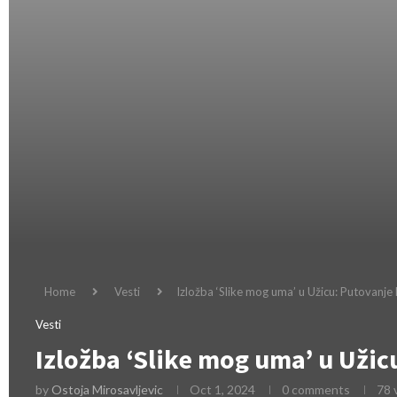
Home
Vesti
Izložba ‘Slike mog uma’ u Užicu: Putovanje
Vesti
Izložba ‘Slike mog uma’ u Užic
by
Ostoja Mirosavljevic
Oct 1, 2024
0 comments
78