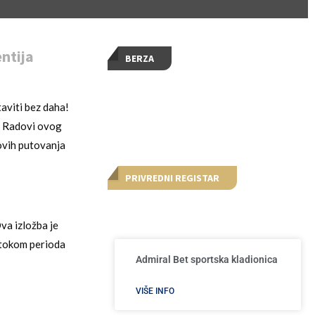
ntija
BERZA
taviti bez daha!
o. Radovi ovog
ovih putovanja
PRIVREDNI REGISTAR
Ova izložba je
u tokom perioda
Admiral Bet sportska kladionica
VIŠE INFO