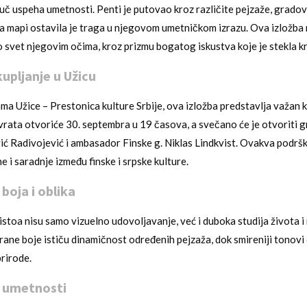
ljuč uspeha umetnosti. Penti je putovao kroz različite pejzaže, gradove 
na mapi ostavila je traga u njegovom umetničkom izrazu. Ova izložba
mo svet njegovim očima, kroz prizmu bogatog iskustva koje je stekla k
upljanje u Užicu
ma Užice – Prestonica kulture Srbije, ova izložba predstavlja važan k
vrata otvoriće 30. septembra u 19 časova, a svečano će je otvoriti 
ić Radivojević i ambasador Finske g. Niklas Lindkvist. Ovakva podršk
 i saradnje između finske i srpske kulture.
 boja i oblika
aistoa nisu samo vizuelno udovoljavanje, već i duboka studija života 
rane boje ističu dinamičnost određenih pejzaža, dok smireniji tonovi
prirode.
a umetnosti