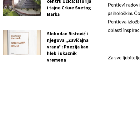
centru Užica: Istorija
Pentievi radovi 
i tajne Crkve Svetog
psihološkim. Čo
Marka
Pentieva izložb
oblasti inspiraci
Slobodan Ristović i
njegova „Zavičajna
vrana“: Poezija kao
hleb i ukaznik
Za sve ljubitelj
vremena
nateraju da kre
Penti Vaisto ma
0