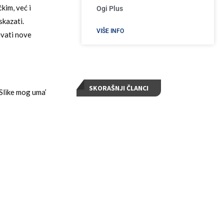
kim, već i
Ogi Plus
skazati.
VIŠE INFO
ivati nove
SKORAŠNJI ČLANCI
‘Slike mog uma’
e scene koje
Planirani prekid vode u Užicu 24. aprila:
!
Spisak ulica, radovi na novom cevovodu i
pozicioniranje cisterne
Apr 24, 2026
Kako je ekološka akcija KJP „Zlatibor“: za
Dan planete Zemlje postala praktična
lekcija za mlade iz Kučeva
Apr 24, 2026
Vežba evakuacije i gašenja požara u OŠ