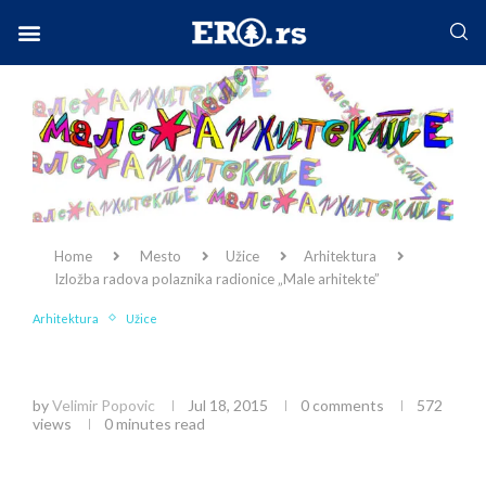
Facebook-f
Instagram
Twitter
Linkedin
Envelope
Home
Mesto
Užice
Arhitektura
Izložba radova polaznika radionice „Male arhitekte”
Arhitektura
Užice
Izložba radova polaznika radionice „Male
arhitekte”
by
Velimir Popovic
Jul 18, 2015
0 comments
572
views
0 minutes read