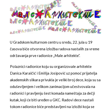
U Gradskom kulturnom centru u sredu, 22. jula u 19
časova biće otvorena izložba radova nastalih za vreme
održavanja prve radionice „Male arhitekte”.
Polaznici radionice koju su organizovale arhitekte
Danica Karaičić i Emilija Josipović uz pomoć prijatelja
akademskih slikara privukla je veliki broj dece, koja su sa
oduševljenjem i velikom zanimacijom učestvovala na
radionici i pravljenju šest komada nameštaja za dečji
kutak, koji će biti uređen u GKC. Radovi dece nastali
tokom radionice biće predstavljeni na izložbi koja se