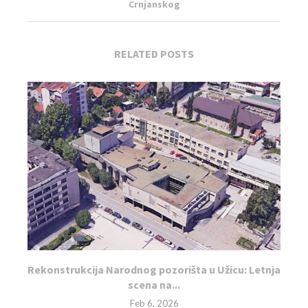
Crnjanskog
RELATED POSTS
Rekonstrukcija Narodnog pozorišta u Užicu: Letnja
scena na...
Feb 6, 2026