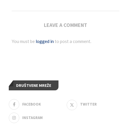
LEAVE A COMMENT
You must be
logged in
to post a comment.
DRUŠTVENE MREŽE
FACEBOOK
TWITTER
INSTAGRAM