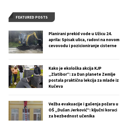
FEATURED POSTS
Planirani prekid vode u Užicu 24.
aprila: Spisak ulica, radovi na novom
cevovodu i pozicioniranje cisterne
Kako je ekološka akcija KJP
„Zlatibor“: za Dan planete Zemlje
postala praktična lekcija za mlade iz
Kučeva
Vežba evakuacije i gašenja požara u
OŠ „Dušan Jerković“: ključni koraci
za bezbednost učenika