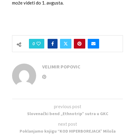
može videti do 1. avgusta.
0
VELIMIR POPOVIC
previous post
Slovenački bend „Ethnotrip” sutra u GKC
next post
Poklanjamo knjigu “KOD HIPERBOREJACA” Miloša