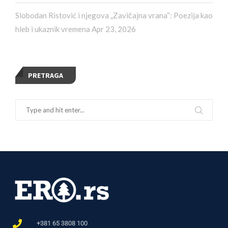
Slobodan Ristović i njegova „Zavičajna vrana“: Poezija kao
hleb i ukaznik vremena
Apr 23, 2026
PRETRAGA
+381 65 3808 100