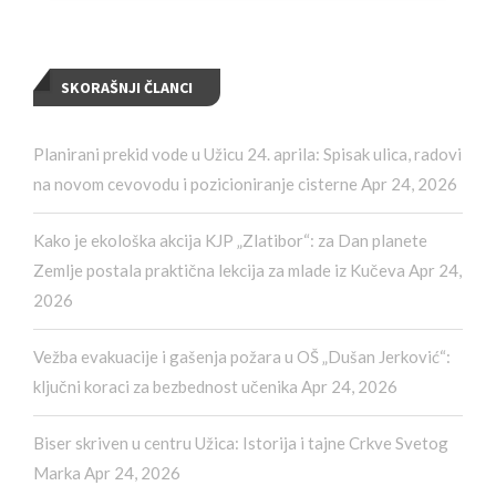
SKORAŠNJI ČLANCI
Planirani prekid vode u Užicu 24. aprila: Spisak ulica, radovi
na novom cevovodu i pozicioniranje cisterne
Apr 24, 2026
Kako je ekološka akcija KJP „Zlatibor“: za Dan planete
Zemlje postala praktična lekcija za mlade iz Kučeva
Apr 24,
2026
Vežba evakuacije i gašenja požara u OŠ „Dušan Jerković“:
ključni koraci za bezbednost učenika
Apr 24, 2026
Biser skriven u centru Užica: Istorija i tajne Crkve Svetog
Marka
Apr 24, 2026