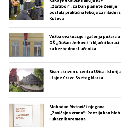
Kako je ekološka akcija KJP
„Zlatibor“: za Dan planete Zemlje
postala praktična lekcija za mlade iz
Kučeva
Vežba evakuacije i gašenja požara u
OŠ „Dušan Jerković“: ključni koraci
za bezbednost učenika
Biser skriven u centru Užica: Istorija
i tajne Crkve Svetog Marka
Slobodan Ristović i njegova
„Zavičajna vrana“: Poezija kao hleb
i ukaznik vremena