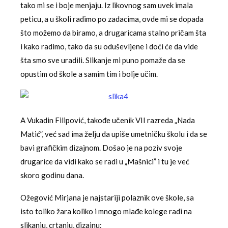
tako mi se i boje menjaju. Iz likovnog sam uvek imala
peticu, a u školi radimo po zadacima, ovde mi se dopada
što možemo da biramo, a drugaricama stalno pričam šta
i kako radimo, tako da su oduševljene i doći će da vide
šta smo sve uradili. Slikanje mi puno pomaže da se
opustim od škole a samim tim i bolje učim.
A Vukadin Filipović, takođe učenik VII razreda „Nada
Matić”, već sad ima želju da upiše umetničku školu i da se
bavi grafičkim dizajnom. Došao je na poziv svoje
drugarice da vidi kako se radi u „Mašnici” i tu je već
skoro godinu dana.
Ožegović Mirjana je najstariji polaznik ove škole, sa
isto toliko žara koliko i mnogo mlađe kolege radi na
slikanju, crtanju, dizajnu: