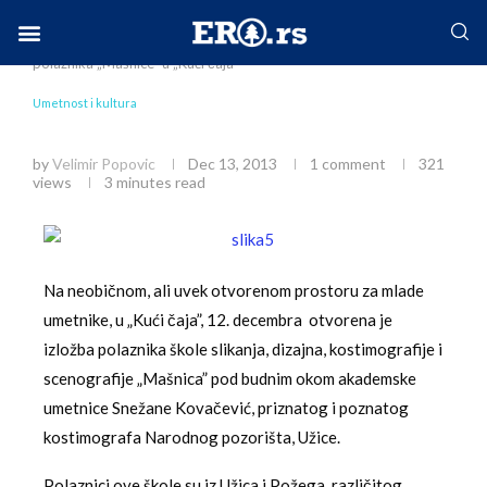
Home
Društvo
Umetnost i kultura
Izložba
polaznika „Mašnice” u „Kući čaja”
Facebook-f
Instagram
Twitter
Linkedin
Envelope
Umetnost i kultura
Izložba polaznika „Mašnice” u „Kući čaja”
by
Velimir Popovic
Dec 13, 2013
1 comment
321
views
3 minutes read
Na neobičnom, ali uvek otvorenom prostoru za mlade
umetnike, u „Kući čaja”, 12. decembra otvorena je
izložba polaznika škole slikanja, dizajna, kostimografije i
scenografije „Mašnica” pod budnim okom akademske
umetnice Snežane Kovačević, priznatog i poznatog
kostimografa Narodnog pozorišta, Užice.
Polaznici ove škole su iz Užica i Požega, različitog