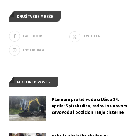
DRUŠTVENE MREŽE
FACEBOOK
TWITTER
INSTAGRAM
FEATURED POSTS
Planirani prekid vode u Užicu 24.
aprila: Spisak ulica, radovi na novom
cevovodu i pozicioniranje cisterne