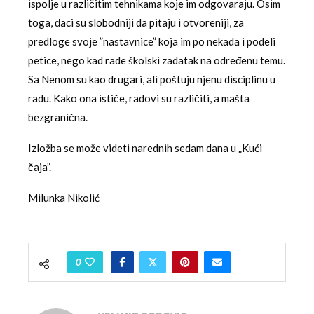
ispolje u različitim tehnikama koje im odgovaraju. Osim
toga, đaci su slobodniji da pitaju i otvoreniji, za
predloge svoje ”nastavnice” koja im po nekada i podeli
petice, nego kad rade školski zadatak na određenu temu.
Sa Nenom su kao drugari, ali poštuju njenu disciplinu u
radu. Kako ona ističe, radovi su različiti, a mašta
bezgranična.
Izložba se može videti narednih sedam dana u „Kući
čaja”.
Milunka Nikolić
0