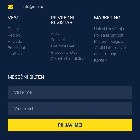
info@ero.rs
VESTI
PRIVREDNI
MARKETING
REGISTAR
Politika
Uslovi korišćenja
Auto
Region
Polisa privatnosti
Turizam
Privreda
Privredni Registar
Poslovni svet
Ero digital
Vesti i informacije
Građevinarstvo
Društvo
Reklamiranje
Zdravlje i medicina
Kontakt
MESEČNI BILTEN
PRIJAVI ME!