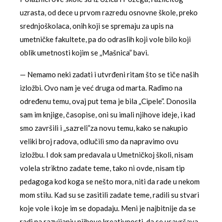
uzrasta, od dece u prvom razredu osnovne škole, preko
srednjoškolaca, onih koji se spremaju za upis na
umetničke fakultete, pa do odraslih koji vole bilo koji
oblik umetnosti kojim se „Mašnica” bavi.
— Nemamo neki zadati i utvrđeni ritam što se tiče naših
izložbi. Ovo nam je već druga od marta. Radimo na
određenu temu, ovaj put tema je bila „Cipele”. Donosila
sam im knjige, časopise, oni su imali njihove ideje, i kad
smo završili i „sazreli”za novu temu, kako se nakupio
veliki broj radova, odlučili smo da napravimo ovu
izložbu. I dok sam predavala u Umetničkoj školi, nisam
volela striktno zadate teme, tako ni ovde, nisam tip
pedagoga kod koga se nešto mora, niti da rade u nekom
mom stilu. Kad su se zasitili zadate teme, radili su stvari
koje vole i koje im se dopadaju. Meni je najbitnije da se
radi na razvijanju njihove kreativnosti, da se usavršava