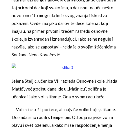
taj prirodni dar koji svako ima, a da usput nauče nešto
novo, ono što mogu da im iz svog znanja i iskustva
pokažem. Ovde ima jako darovite dece, talenat koji
imaju u, na primer, prvom i trećem razredu osnovne
škole, je izvanredan i iznenađujući, i ako se ne neguje i
razvija, lako se zapostavi– rekla je o svojim štićenicima
Snežana Nena Kovačević.
Jelena Steljić, učenica VII razreda Osnovne škole „Nada
Matić”, već godinu dana ide u „Mašnicu”, odlična je
učenica i jako voli slikanje. Ona o svom radu kaže.
— Volim i crtež i portete, ali najviše volim boje, slikanje.
Do sada smo radili s temperom. Od boja najviše volim
plavu i svetlozelenu, a kako mi se raspoloženje menja