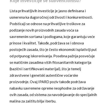
Koje investicije se subvencionišu?
Lista prihvatljivih investicije je jasno definisana i
usmerena ka dugoročnoj održivosti i konkurentnosti.
Podsticaji se odnose na prihvatljive troškove za
podizanje novih proizvodnih zasada voća sa
savremenim sortama i podlogama, koje garantuju veće
prinose i kvalitet. Takođe, podržava se i obnova
postojećih zasada, što je često ekonomski isplativiji put
od potpunog iskorenivanja. Posebna pažnja posvećuje
se matičnim zasadima viših fitosanitarnih kategorija
(bazični i sertifikovani materijal), što je temelj
zdravstvene i genetski autentične voćarske
proizvodnje. Ovaj IPARD poziv takođe podržava
nabavku savremene opreme neophodne za održavanje
ovih zasada, od sistema za navodnjavanje do specijalnih
mašina za zaštitu bilja i berbu.