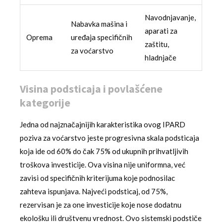
Navodnjavanje,
Nabavka mašina i
aparati za
Oprema
uređaja specifičnih
zaštitu,
za voćarstvo
hladnjače
Visina podsticaja i povlašćene
kategorije
Jedna od najznačajnijih karakteristika ovog IPARD
poziva za voćarstvo jeste progresivna skala podsticaja
koja ide od 60% do čak 75% od ukupnih prihvatljivih
troškova investicije. Ova visina nije uniformna, već
zavisi od specifičnih kriterijuma koje podnosilac
zahteva ispunjava. Najveći podsticaj, od 75%,
rezervisan je za one investicije koje nose dodatnu
ekološku ili društvenu vrednost. Ovo sistemski podstiče