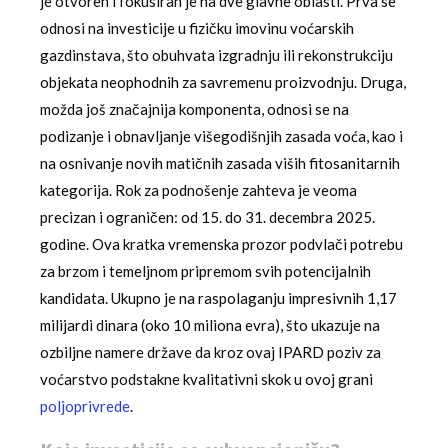
je otvoren i fokusiran je na dve glavne oblasti. Prva se
odnosi na investicije u fizičku imovinu voćarskih
gazdinstava, što obuhvata izgradnju ili rekonstrukciju
objekata neophodnih za savremenu proizvodnju. Druga,
možda još značajnija komponenta, odnosi se na
podizanje i obnavljanje višegodišnjih zasada voća, kao i
na osnivanje novih matičnih zasada viših fitosanitarnih
kategorija. Rok za podnošenje zahteva je veoma
precizan i ograničen: od 15. do 31. decembra 2025.
godine. Ova kratka vremenska prozor podvlači potrebu
za brzom i temeljnom pripremom svih potencijalnih
kandidata. Ukupno je na raspolaganju impresivnih 1,17
milijardi dinara (oko 10 miliona evra), što ukazuje na
ozbiljne namere države da kroz ovaj IPARD poziv za
voćarstvo podstakne kvalitativni skok u ovoj grani
poljoprivrede
.