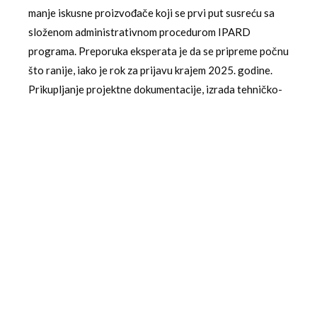
manje iskusne proizvođače koji se prvi put susreću sa
složenom administrativnom procedurom IPARD
programa. Preporuka eksperata je da se pripreme počnu
što ranije, iako je rok za prijavu krajem 2025. godine.
Prikupljanje projektne dokumentacije, izrada tehničko-
ekonomske procene, obezbeđivanje saglasnosti i
priprema detaljnog poslovnog plana zahtevaju mesece
rada.
Dugorečni značaj IPARD podrške za
srpsko voćarstvo
Ovaj IPARD poziv za voćarstvo ne treba posmatrati
izolovano, već kao deo kontinuiranog strateškog
napora za restrukturiranje celokupne agrarne privrede
Srbije. Investicije u nove zasade sa konkurentnim
sortama direktno utiču na povećanje prinosa po hektaru