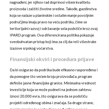
nagnađeni, jer njihov rad doprinosi višem kvalitetu
proizvoda i zaštiti životne sredine. Takođe, gazdinstva
koja se nalaze u planinskim i ostalim manje povoljnim
područjima imaju pravo na veću podršku, čime se
teritorijalni razvoj i održavanje sela podstiče kroz ovaj
IPARD program. Ova diferencirana politika pokazuje
sveobuhvatan pristup koji ima za cilj da reši višestruke
izazove srpskog voćarstva.
Finansijski okviri i procedura prijave
Da bi osigurao da podrška bude efikasno raspoređena i
da pomogne što većem broju proizvođača, program
definiše jasne finansijske granice. Minimalna vrednost
investicije koja se može podneti na jednom zahtevu
iznosi 20.000 evra, što osigurava da se podstiču
projekti određenog obima i značaja. Sa druge strane,