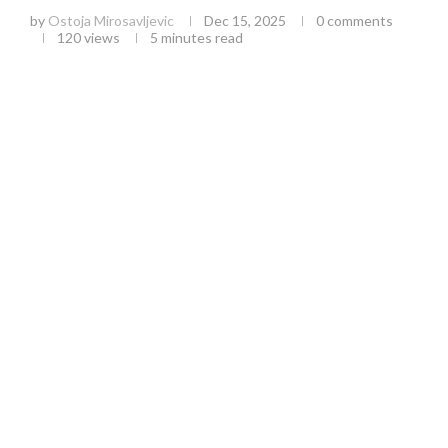
by
Ostoja Mirosavljevic
Dec 15, 2025
0 comments
120
views
5 minutes read