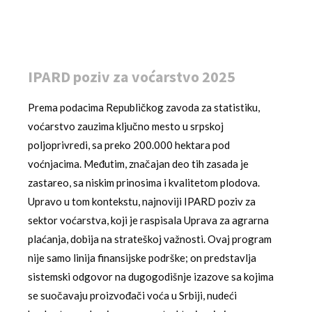
IPARD poziv za voćarstvo 2025
Prema podacima Republičkog zavoda za statistiku,
voćarstvo zauzima ključno mesto u srpskoj
poljoprivredi, sa preko 200.000 hektara pod
voćnjacima. Međutim, značajan deo tih zasada je
zastareo, sa niskim prinosima i kvalitetom plodova.
Upravo u tom kontekstu, najnoviji IPARD poziv za
sektor voćarstva, koji je raspisala Uprava za agrarna
plaćanja, dobija na strateškoj važnosti. Ovaj program
nije samo linija finansijske podrške; on predstavlja
sistemski odgovor na dugogodišnje izazove sa kojima
se suočavaju proizvođači voća u Srbiji, nudeći