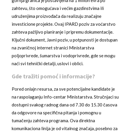
gornja granica je postavljena na 1 milion evra po
zahtevu, što omogućava i većim gazdinstvima ili
udruženjima proizvođača da realizuju značajne
investicione projekte. Ovaj IPARD poziv za voćarstvo
zahteva pažljivo planiranje i pripremu dokumentacije.
Ključni dokument, Javni poziv, u potpunosti je dostupan
na zvaničnoj internet stranici Ministarstva
poljoprivrede, šumarstva i vodoprivrede, gde se mogu
naći svi tehnički detalji, uslovi i oblici.
Gde tražiti pomoć i informacije?
Pored onlajn resursa, za sve potencijalne kandidate je
na raspolaganju Info-centar Ministarstva. Stručnjaci su
dostupni svakog radnog dana od 7.30 do 15.30 časova
da odgovore na specifična pitanja i pomognu u
tumačenju zahteva programa. Ova direktna
komunikaciona linija je od vitalnog značaja, posebno za