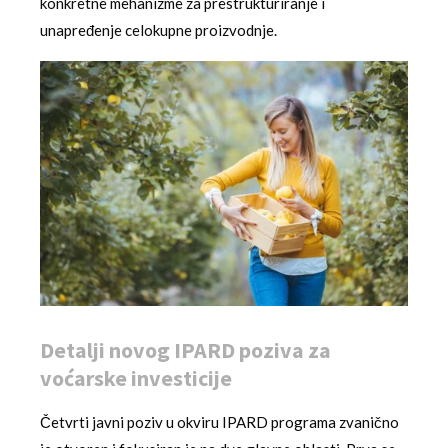
konkretne mehanizme za prestrukturiranje i
unapređenje celokupne proizvodnje.
Detalji novog IPARD poziva za
voćarske investicije
Četvrti javni poziv u okviru IPARD programa zvanično