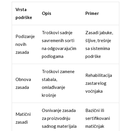
Vrsta
Opis
Primer
podrške
Troškovi sadnje
Zasadi jabuke,
Podizanje
savremenih sorti
šljive, trešnje
novih
na odgovarajućim
sa sistemima
zasada
podlogama
podrške
Troškovi zamene
Rehabilitacija
Obnova
stabala,
zastarelog
zasada
omlađivanje
voćnjaka
krošnje
Osnivanje zasada
Bazični ili
Matični
za proizvodnju
sertifikovani
zasadi
sadnog materijala
matičnjak