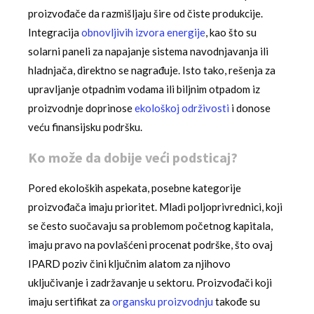
proizvođače da razmišljaju šire od čiste produkcije.
Integracija
obnovljivih izvora energije
, kao što su
solarni paneli za napajanje sistema navodnjavanja ili
hladnjača, direktno se nagrađuje. Isto tako, rešenja za
upravljanje otpadnim vodama ili biljnim otpadom iz
proizvodnje doprinose
ekološkoj održivosti
i donose
veću finansijsku podršku.
Ko može da dobije veći podsticaj?
Pored ekoloških aspekata, posebne kategorije
proizvođača imaju prioritet. Mladi poljoprivrednici, koji
se često suočavaju sa problemom početnog kapitala,
imaju pravo na povlašćeni procenat podrške, što ovaj
IPARD poziv čini ključnim alatom za njihovo
uključivanje i zadržavanje u sektoru. Proizvođači koji
imaju sertifikat za
organsku proizvodnju
takođe su