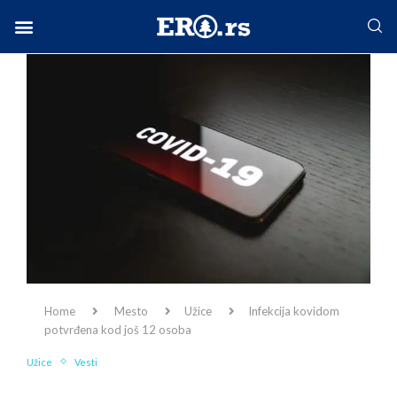
Facebook-f
Instagram
Twitter
Linkedin
Envelope
Home
Mesto
Užice
Infekcija kovidom
potvrđena kod još 12 osoba
Užice
Vesti
Infekcija kovidom potvrđena kod još 12 osoba