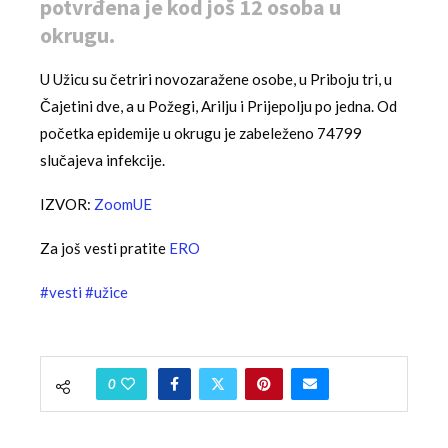
potvrđena je kod još 12 osoba u
okrugu.
U Užicu su četriri novozaražene osobe, u Priboju tri, u
Čajetini dve, a u Požegi, Arilju i Prijepolju po jedna. Od
početka epidemije u okrugu je zabeleženo 74799
slučajeva infekcije.
IZVOR:
ZoomUE
Za još vesti pratite
ERO
#vesti
#užice
0