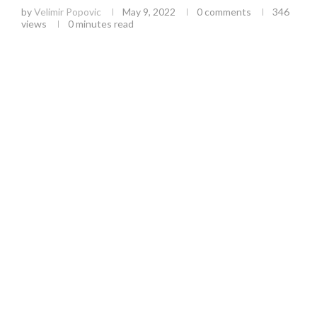
by
Velimir Popovic
May 9, 2022
0 comments
346
views
0 minutes read