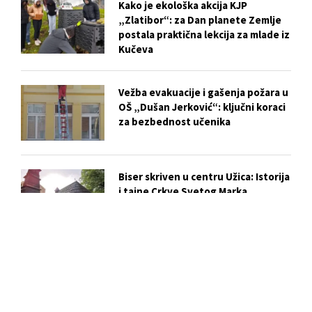
Kako je ekološka akcija KJP
„Zlatibor“: za Dan planete Zemlje
postala praktična lekcija za mlade iz
Kučeva
Vežba evakuacije i gašenja požara u
OŠ „Dušan Jerković“: ključni koraci
za bezbednost učenika
Biser skriven u centru Užica: Istorija
i tajne Crkve Svetog Marka
Slobodan Ristović i njegova
„Zavičajna vrana“: Poezija kao hleb
i ukaznik vremena