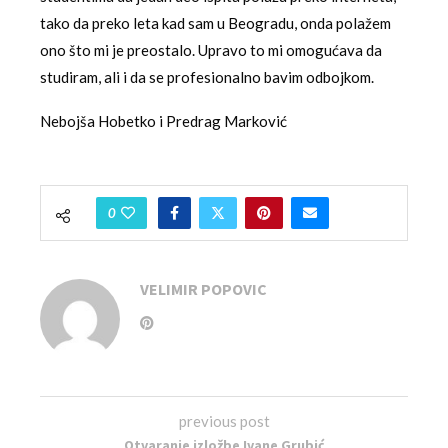
tako da preko leta kad sam u Beogradu, onda polažem
ono što mi je preostalo. Upravo to mi omogućava da
studiram, ali i da se profesionalno bavim odbojkom.
Nebojša Hobetko i Predrag Marković
0
VELIMIR POPOVIC
previous post
Otvaranje izložbe Ivane Grubić