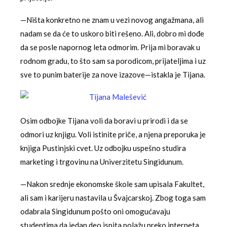
—Ništa konkretno ne znam u vezi novog angažmana, ali
nadam se da će to uskoro biti rešeno. Ali, dobro mi dođe
da se posle napornog leta odmorim. Prija mi boravak u
rodnom gradu, to što sam sa porodicom, prijateljima i uz
sve to punim baterije za nove izazove—istakla je Tijana.
Osim odbojke Tijana voli da boravi u prirodi i da se
odmori uz knjigu. Voli istinite priče, a njena preporuka je
knjiga Pustinjski cvet. Uz odbojku uspešno studira
marketing i trgovinu na Univerzitetu Singidunum.
—Nakon srednje ekonomske škole sam upisala Fakultet,
ali sam i karijeru nastavila u Švajcarskoj. Zbog toga sam
odabrala Singidunum pošto oni omogućavaju
studentima da jedan deo ispita polažu preko interneta,