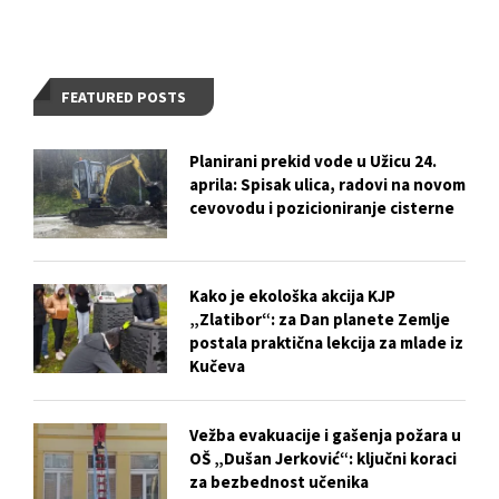
FEATURED POSTS
Planirani prekid vode u Užicu 24.
aprila: Spisak ulica, radovi na novom
cevovodu i pozicioniranje cisterne
Kako je ekološka akcija KJP
„Zlatibor“: za Dan planete Zemlje
postala praktična lekcija za mlade iz
Kučeva
Vežba evakuacije i gašenja požara u
OŠ „Dušan Jerković“: ključni koraci
za bezbednost učenika