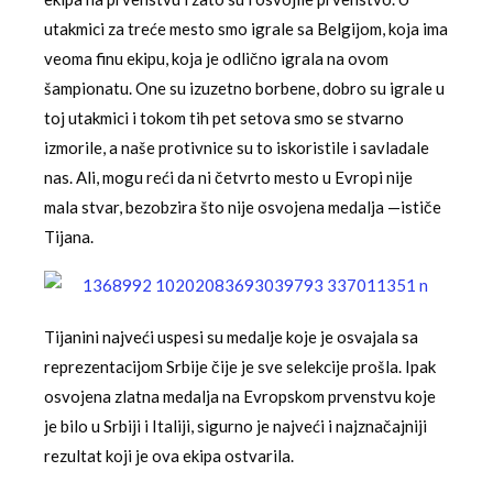
utakmici za treće mesto smo igrale sa Belgijom, koja ima
veoma finu ekipu, koja je odlično igrala na ovom
šampionatu. One su izuzetno borbene, dobro su igrale u
toj utakmici i tokom tih pet setova smo se stvarno
izmorile, a naše protivnice su to iskoristile i savladale
nas. Ali, mogu reći da ni četvrto mesto u Evropi nije
mala stvar, bezobzira što nije osvojena medalja —ističe
Tijana.
Tijanini najveći uspesi su medalje koje je osvajala sa
reprezentacijom Srbije čije je sve selekcije prošla. Ipak
osvojena zlatna medalja na Evropskom prvenstvu koje
je bilo u Srbiji i Italiji, sigurno je najveći i najznačajniji
rezultat koji je ova ekipa ostvarila.