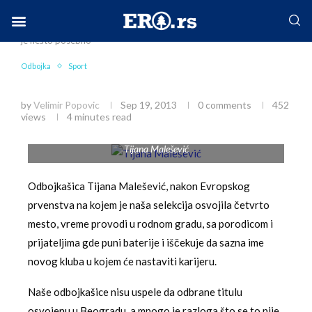
Home
Sport
Odbojka
Igrati za reprezentaciju
je nešto posebno
Facebook-f
Instagram
Twitter
Linkedin
Envelope
Odbojka
Sport
Igrati za reprezentaciju je nešto posebno
by
Velimir Popovic
Sep 19, 2013
0 comments
452
views
4 minutes read
Tijana Malešević
Odbojkašica Tijana Malešević, nakon Evropskog
prvenstva na kojem je naša selekcija osvojila četvrto
mesto, vreme provodi u rodnom gradu, sa porodicom i
prijateljima gde puni baterije i iščekuje da sazna ime
novog kluba u kojem će nastaviti karijeru.
Naše odbojkašice nisu uspele da odbrane titulu
osvojenu u Beogradu, a mnogo je razloga što se to nije