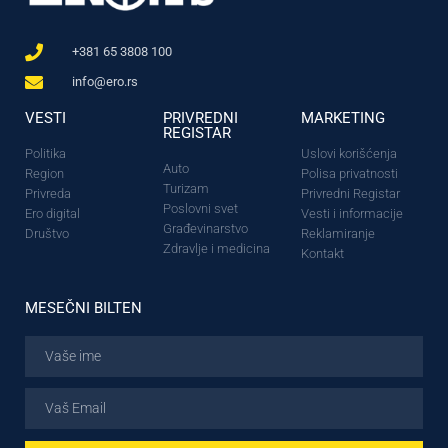
+381 65 3808 100
info@ero.rs
VESTI
PRIVREDNI
MARKETING
REGISTAR
Politika
Uslovi korišćenja
Auto
Region
Polisa privatnosti
Turizam
Privreda
Privredni Registar
Poslovni svet
Ero digital
Vesti i informacije
Građevinarstvo
Društvo
Reklamiranje
Zdravlje i medicina
Kontakt
MESEČNI BILTEN