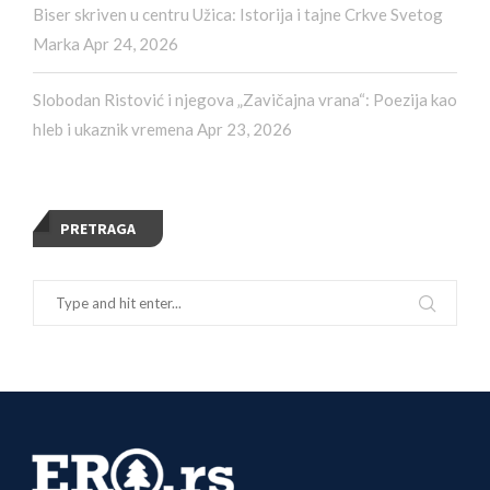
Biser skriven u centru Užica: Istorija i tajne Crkve Svetog
Marka
Apr 24, 2026
Slobodan Ristović i njegova „Zavičajna vrana“: Poezija kao
hleb i ukaznik vremena
Apr 23, 2026
PRETRAGA