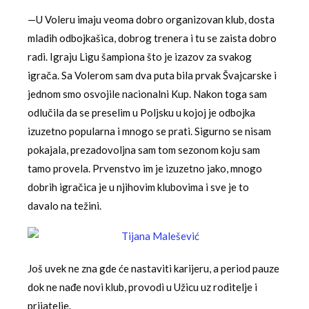
—U Voleru imaju veoma dobro organizovan klub, dosta
mladih odbojkašica, dobrog trenera i tu se zaista dobro
radi. Igraju Ligu šampiona što je izazov za svakog
igrača. Sa Volerom sam dva puta bila prvak Švajcarske i
jednom smo osvojile nacionalni Kup. Nakon toga sam
odlučila da se preselim u Poljsku u kojoj je odbojka
izuzetno popularna i mnogo se prati. Sigurno se nisam
pokajala, prezadovoljna sam tom sezonom koju sam
tamo provela. Prvenstvo im je izuzetno jako, mnogo
dobrih igračica je u njihovim klubovima i sve je to
davalo na težini.
Još uvek ne zna gde će nastaviti karijeru, a period pauze
dok ne nađe novi klub, provodi u Užicu uz roditelje i
prijatelje.