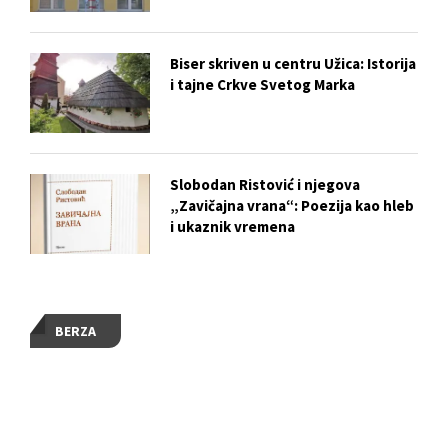
Biser skriven u centru Užica: Istorija
i tajne Crkve Svetog Marka
Slobodan Ristović i njegova
„Zavičajna vrana“: Poezija kao hleb
i ukaznik vremena
BERZA