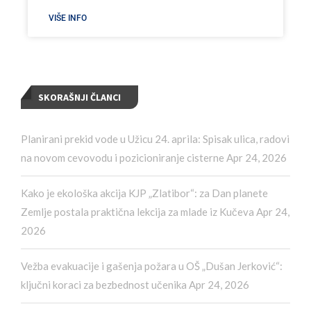
VIŠE INFO
SKORAŠNJI ČLANCI
Planirani prekid vode u Užicu 24. aprila: Spisak ulica, radovi
na novom cevovodu i pozicioniranje cisterne
Apr 24, 2026
Kako je ekološka akcija KJP „Zlatibor“: za Dan planete
Zemlje postala praktična lekcija za mlade iz Kučeva
Apr 24,
2026
Vežba evakuacije i gašenja požara u OŠ „Dušan Jerković“:
ključni koraci za bezbednost učenika
Apr 24, 2026