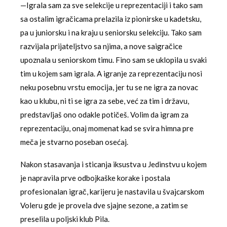
—Igrala sam za sve selekcije u reprezentaciji i tako sam
sa ostalim igračicama prelazila iz pionirske u kadetsku,
pa u juniorsku i na kraju u seniorsku selekciju. Tako sam
razvijala prijateljstvo sa njima, a nove saigračice
upoznala u seniorskom timu. Fino sam se uklopila u svaki
tim u kojem sam igrala. A igranje za reprezentaciju nosi
neku posebnu vrstu emocija, jer tu se ne igra za novac
kao u klubu, ni ti se igra za sebe, već za tim i državu,
predstavljaš ono odakle potičeš. Volim da igram za
reprezentaciju, onaj momenat kad se svira himna pre
meča je stvarno poseban osećaj.
Nakon stasavanja i sticanja iksustva u Jedinstvu u kojem
je napravila prve odbojkaške korake i postala
profesionalan igrač, karijeru je nastavila u švajcarskom
Voleru gde je provela dve sjajne sezone, a zatim se
preselila u poljski klub Pila.