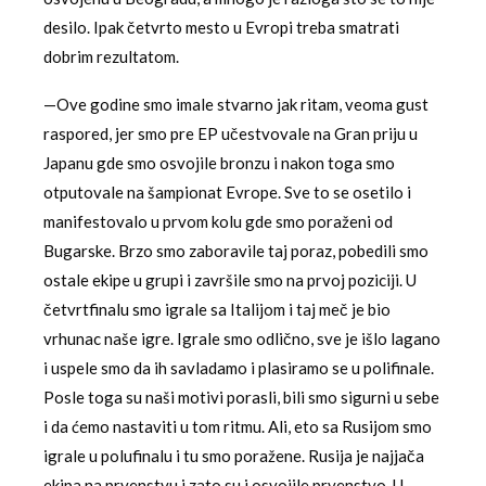
desilo. Ipak četvrto mesto u Evropi treba smatrati
dobrim rezultatom.
—Ove godine smo imale stvarno jak ritam, veoma gust
raspored, jer smo pre EP učestvovale na Gran priju u
Japanu gde smo osvojile bronzu i nakon toga smo
otputovale na šampionat Evrope. Sve to se osetilo i
manifestovalo u prvom kolu gde smo poraženi od
Bugarske. Brzo smo zaboravile taj poraz, pobedili smo
ostale ekipe u grupi i završile smo na prvoj poziciji. U
četvrtfinalu smo igrale sa Italijom i taj meč je bio
vrhunac naše igre. Igrale smo odlično, sve je išlo lagano
i uspele smo da ih savladamo i plasiramo se u polifinale.
Posle toga su naši motivi porasli, bili smo sigurni u sebe
i da ćemo nastaviti u tom ritmu. Ali, eto sa Rusijom smo
igrale u polufinalu i tu smo poražene. Rusija je najjača
ekipa na prvenstvu i zato su i osvojile prvenstvo. U