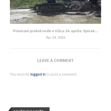
Planirani prekid vode u Užicu 24. aprila: Spisak...
Apr 24, 2026
LEAVE A COMMENT
You must be
logged in
to post a comment.