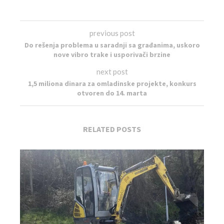
previous post
Do rešenja problema u saradnji sa građanima, uskoro
nove vibro trake i usporivači brzine
next post
1,5 miliona dinara za omladinske projekte, konkurs
otvoren do 14. marta
RELATED POSTS