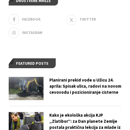
DRUŠTVENE MREŽE
FACEBOOK
TWITTER
INSTAGRAM
FEATURED POSTS
Planirani prekid vode u Užicu 24.
aprila: Spisak ulica, radovi na novom
cevovodu i pozicioniranje cisterne
Kako je ekološka akcija KJP
„Zlatibor“: za Dan planete Zemlje
postala praktična lekcija za mlade iz