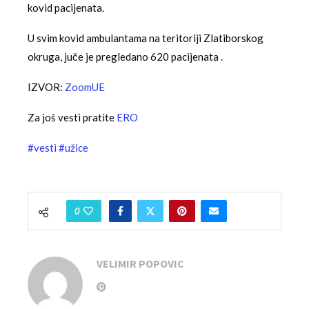
kovid pacijenata.
U svim kovid ambulantama na teritoriji Zlatiborskog
okruga, juče je pregledano 620 pacijenata .
IZVOR:
ZoomUE
Za još vesti pratite
ERO
#vesti
#užice
0
VELIMIR POPOVIC