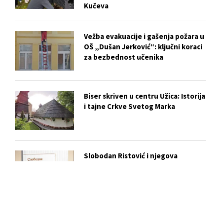
Kučeva
Vežba evakuacije i gašenja požara u
OŠ „Dušan Jerković“: ključni koraci
za bezbednost učenika
Biser skriven u centru Užica: Istorija
i tajne Crkve Svetog Marka
Slobodan Ristović i njegova
„Zavičajna vrana“: Poezija kao hleb
i ukaznik vremena