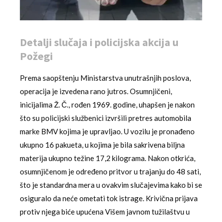
Detalji slučaja i policijska akcija u
Požegi
Prema saopštenju Ministarstva unutrašnjih poslova,
operacija je izvedena rano jutros. Osumnjičeni,
inicijalima Ž. Č., rođen 1969. godine, uhapšen je nakon
što su policijski službenici izvršili pretres automobila
marke BMV kojima je upravljao. U vozilu je pronađeno
ukupno 16 pakueta, u kojima je bila sakrivena biljna
materija ukupno težine 17,2 kilograma. Nakon otkrića,
osumnjičenom je određeno pritvor u trajanju do 48 sati,
što je standardna mera u ovakvim slučajevima kako bi se
osiguralo da neće ometati tok istrage. Krivična prijava
protiv njega biće upućena Višem javnom tužilaštvu u