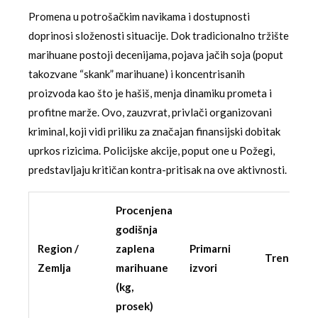
Promena u potrošačkim navikama i dostupnosti
doprinosi složenosti situacije. Dok tradicionalno tržište
marihuane postoji decenijama, pojava jačih soja (poput
takozvane “skank” marihuane) i koncentrisanih
proizvoda kao što je hašiš, menja dinamiku prometa i
profitne marže. Ovo, zauzvrat, privlači organizovani
kriminal, koji vidi priliku za značajan finansijski dobitak
uprkos rizicima. Policijske akcije, poput one u Požegi,
predstavljaju kritičan kontra-pritisak na ove aktivnosti.
Procenjena
godišnja
Region /
zaplena
Primarni
Trend
Zemlja
marihuane
izvori
(kg,
prosek)