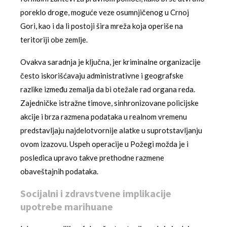
poreklo droge, moguće veze osumnjičenog u Crnoj
Gori, kao i da li postoji šira mreža koja operiše na
teritoriji obe zemlje.
Ovakva saradnja je ključna, jer kriminalne organizacije
često iskorišćavaju administrativne i geografske
razlike između zemalja da bi otežale rad organa reda.
Zajedničke istražne timove, sinhronizovane policijske
akcije i brza razmena podataka u realnom vremenu
predstavljaju najdelotvornije alatke u suprotstavljanju
ovom izazovu. Uspeh operacije u Požegi možda je i
posledica upravo takve prethodne razmene
obaveštajnih podataka.
Socijalni i zdravstvene implikacije
upotrebe marihuane