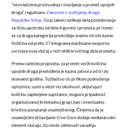
“neovlašćena proizvodnja i stavljanje u promet opojnih
droga”, regulisano
Zakonom o suzbijanju droga
Republike Srbije
. Ovaj zakon razlikuje dela posedovanja
za ličnu upotrebu od dela trgovine i prometa, pri čemu
se za druga kategorija predviđaju znatno strože kazne.
Količina od preko 17 kilograma marihuane nesporno
svrstava ovaj slučaj u teži oblik krivičnog dela prometa.
Prema važećim propisima, za promet većih količina
opojnih droga predviđena je kazna zatvora od tri do
dvanaest godina. Tužilaštvo će, prilikom podnošenja
optužnice, uzeti u obzir niz okolnosti, uključujući
količinu zaplenjene supstance, moguću pripadnost
organizovanoj kriminalnoj grupi, kao i eventualno
krivično ponašanje osumnjičenog. Činjenica da je
osumnjičeni državljanin Crne Gore dodaje međunarodni
element slučaju, što može zahtevati saradnju