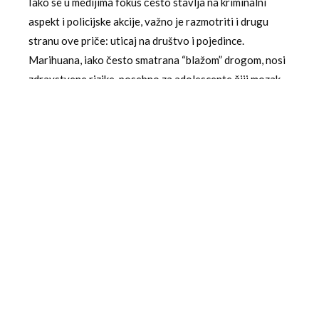
Iako se u medijima fokus često stavlja na kriminalni
aspekt i policijske akcije, važno je razmotriti i drugu
stranu ove priče: uticaj na društvo i pojedince.
Marihuana, iako često smatrana “blažom” drogom, nosi
zdravstvene rizike, posebno za adolescente čiji mozak
je još u razvoju. Dugotrajna upotreba može dovesti do
zavisnosti, respiratornih problema (ako se puši),
pogoršanja mentalnog zdravlja kod osetljivih
pojedinaca i negativnog uticaja na kognitivne funkcije.
S druge strane, u svetu postoji sve jači pokret za
dekriminalizaciju ili legalizaciju marihuane za
rekreativnu ili medicinsku upotrebu, što stvara složen
društveni dijalog. Srbija, međutim, zadržava restriktivni
pristup, smatrajući da bi legalizacija mogla da dovede
do porasta upotrebe i posledičnih socijalnih troškova.
Ovaj slučaj u Požegi podsetiće javnost da, bez obzira na