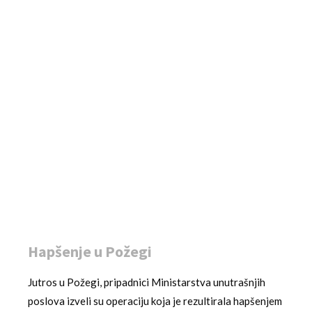
Hapšenje u Požegi
Jutros u Požegi, pripadnici Ministarstva unutrašnjih
poslova izveli su operaciju koja je rezultirala hapšenjem