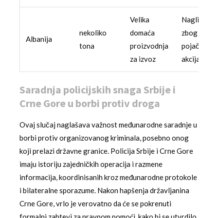
Velika
Nagli pad
nekoliko
domaća
zbog
Albanija
tona
proizvodnja
pojačanih
za izvoz
akcija
Saradnja policijskih snaga Srbije i
Crne Gore u borbi protiv droga
Ovaj slučaj naglašava važnost međunarodne saradnje u
borbi protiv organizovanog kriminala, posebno onog
koji prelazi državne granice. Policija Srbije i Crne Gore
imaju istoriju zajedničkih operacija i razmene
informacija, koordinisanih kroz međunarodne protokole
i bilateralne sporazume. Nakon hapšenja državljanina
Crne Gore, vrlo je verovatno da će se pokrenuti
formalni zahtevi za pravnom pomoći, kako bi se utvrdilo