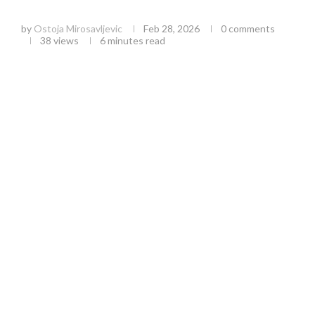
kilograma marihuane i šire implikacije
by
Ostoja Mirosavljevic
Feb 28, 2026
0 comments
38
views
6 minutes read