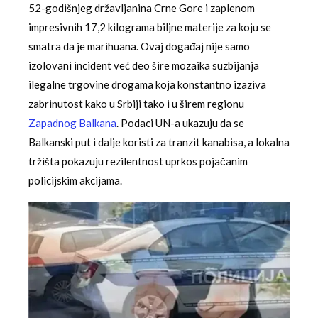
52-godišnjeg državljanina Crne Gore i zaplenom
impresivnih 17,2 kilograma biljne materije za koju se
smatra da je marihuana. Ovaj događaj nije samo
izolovani incident već deo šire mozaika suzbijanja
ilegalne trgovine drogama koja konstantno izaziva
zabrinutost kako u Srbiji tako i u širem regionu
Zapadnog Balkana
. Podaci UN-a ukazuju da se
Balkanski put i dalje koristi za tranzit kanabisa, a lokalna
tržišta pokazuju rezilentnost uprkos pojačanim
policijskim akcijama.