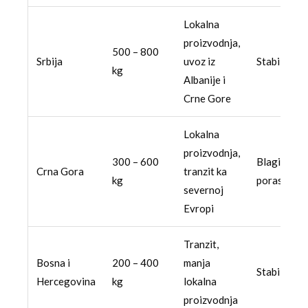
Lokalna
proizvodnja,
500 – 800
Srbija
uvoz iz
Stabilan
kg
Albanije i
Crne Gore
Lokalna
proizvodnja,
300 – 600
Blagi
Crna Gora
tranzit ka
kg
porast
severnoj
Evropi
Tranzit,
Bosna i
200 – 400
manja
Stabilan
Hercegovina
kg
lokalna
proizvodnja