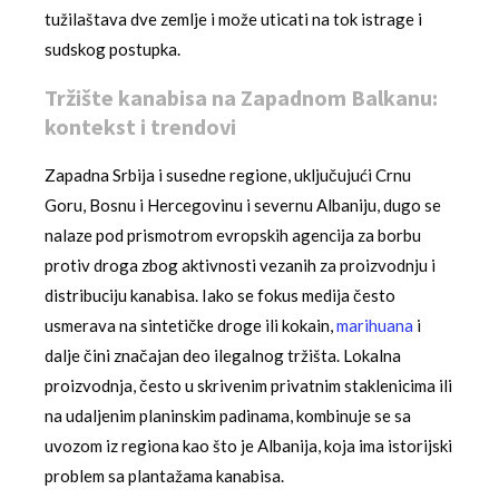
tužilaštava dve zemlje i može uticati na tok istrage i
sudskog postupka.
Tržište kanabisa na Zapadnom Balkanu:
kontekst i trendovi
Zapadna Srbija i susedne regione, uključujući Crnu
Goru, Bosnu i Hercegovinu i severnu Albaniju, dugo se
nalaze pod prismotrom evropskih agencija za borbu
protiv droga zbog aktivnosti vezanih za proizvodnju i
distribuciju kanabisa. Iako se fokus medija često
usmerava na sintetičke droge ili kokain,
marihuana
i
dalje čini značajan deo ilegalnog tržišta. Lokalna
proizvodnja, često u skrivenim privatnim staklenicima ili
na udaljenim planinskim padinama, kombinuje se sa
uvozom iz regiona kao što je Albanija, koja ima istorijski
problem sa plantažama kanabisa.