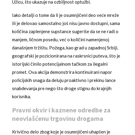
Užicu, što ukazuje na ozbiljnost optužbi.
Iako detalji o tome da li je osumnjičeni deo veće mreže
ili je delovao samostalno još nisu javno dostupni, sama
količina zaplenjene supstance sugeriše da se ne radi o
manjem, ličnom posedu, već o količini namenjenoj
današnjem tržištu. Požega, kao grad u zapadnoj Srbiji,
geografski je pozicionirana na raskrsnici puteva, što je
istorijski činilo potencijalnom tačkom za ilegalni
promet. Ova akcija demonstrira kontinuirani napor
policijskih snaga da deluju proaktivno i prekinu lance
snabdevanja pre nego što droge stignu do krajnjih
korisnika.
Pravni okvir i kaznene odredbe za
neovlašćenu trgovinu drogama
Krivično delo zbog koje je osumnjičeni uhapšen je