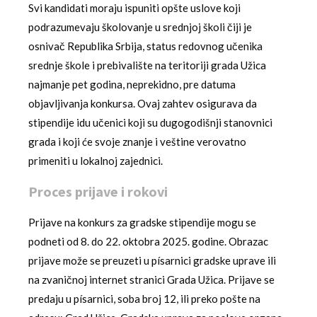
Svi kandidati moraju ispuniti opšte uslove koji
podrazumevaju školovanje u srednjoj školi čiji je
osnivač Republika Srbija, status redovnog učenika
srednje škole i prebivalište na teritoriji grada Užica
najmanje pet godina, neprekidno, pre datuma
objavljivanja konkursa. Ovaj zahtev osigurava da
stipendije idu učenici koji su dugogodišnji stanovnici
grada i koji će svoje znanje i veštine verovatno
primeniti u lokalnoj zajednici.
Proces prijave i rokovi
Prijave na konkurs za gradske stipendije mogu se
podneti od 8. do 22. oktobra 2025. godine. Obrazac
prijave može se preuzeti u písarnici gradske uprave ili
na zvaničnoj internet stranici Grada Užica. Prijave se
predaju u písarnici, soba broj 12, ili preko pošte na