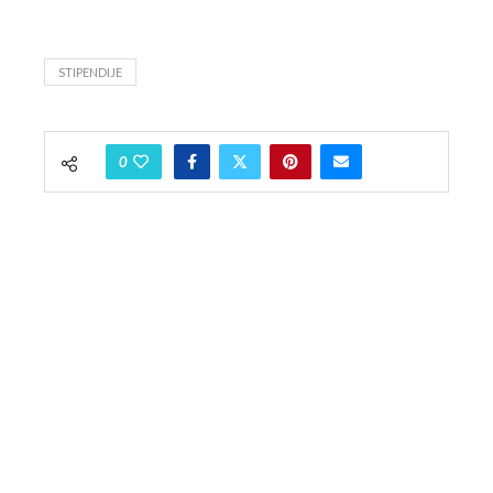
STIPENDIJE
0
OSTOJA MIROSAVLJEVIC
previous post
Džepovi puni kamenja: Savremena komedija o sudaru
Hollywooda i seoskog života
next post