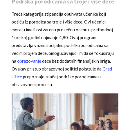
Podrška porodicama sa troje i više dece
Treća kategorija stipendija obuhvata učenike koji
potiču iz porodica sa troje i više dece. Ovi učenici
moraju imati ostvarenu prosečnu ocenu u prethodnoj
školskoj godini najmanje 4,80. Ovaj program
predstavlja važnu socijalnu podršku porodicama sa
većim brojem dece, omogućavajući im da se fokusiraju
na
obrazovanje
dece bez dodatnih finansijskih briga.
Ovakav pristup obrazovnoj politici pokazuje da
Grad
Užice
prepoznaje značaj podrške porodicama u
obrazovnom procesu.