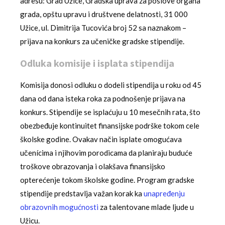
adresu: Grad Užice, Gradska uprava za poslove organa
grada, opštu upravu i društvene delatnosti, 31 000
Užice, ul. Dimitrija Tucovića broj 52 sa naznakom –
prijava na konkurs za učeničke gradske stipendije.
Odluka komisije i isplata stipendija
Komisija donosi odluku o dodeli stipendija u roku od 45
dana od dana isteka roka za podnošenje prijava na
konkurs. Stipendije se isplaćuju u 10 mesečnih rata, što
obezbeđuje kontinuitet finansijske podrške tokom cele
školske godine. Ovakav način isplate omogućava
učenícima i njihovim porodicama da planiraju buduće
troškove obrazovanja i olakšava finansijsko
opterećenje tokom školske godine. Program gradske
stipendije predstavlja važan korak ka
unapređenju
obrazovnih mogućnosti
za talentovane mlade ljude u
Užicu.