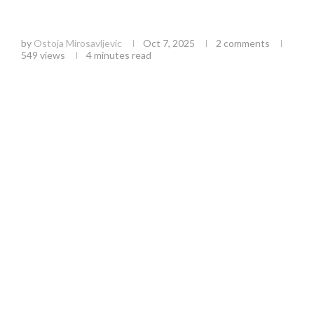
Gradske stipendije Užice 2025/2026: Kompletan
vodič za talentovane učenike
by
Ostoja Mirosavljevic
Oct 7, 2025
2 comments
549
views
4 minutes read