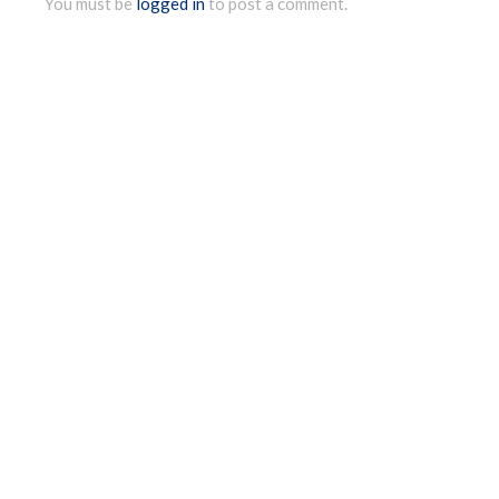
You must be
logged in
to post a comment.
DRUŠTVENE MREŽE
FACEBOOK
TWITTER
INSTAGRAM
FEATURED POSTS
Planirani prekid vode u Užicu 24.