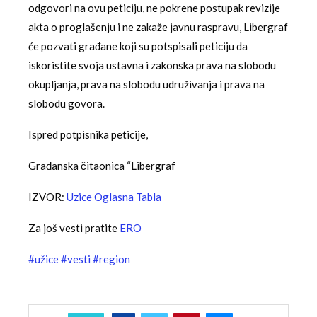
odgovori na ovu peticiju, ne pokrene postupak revizije
akta o proglašenju i ne zakaže javnu raspravu, Libergraf
će pozvati građane koji su potspisali peticiju da
iskoristite svoja ustavna i zakonska prava na slobodu
okupljanja, prava na slobodu udruživanja i prava na
slobodu govora.
Ispred potpisnika peticije,
Građanska čitaonica “Libergraf
IZVOR:
Uzice Oglasna Tabla
Za još vesti pratite
ERO
#užice
#vesti
#region