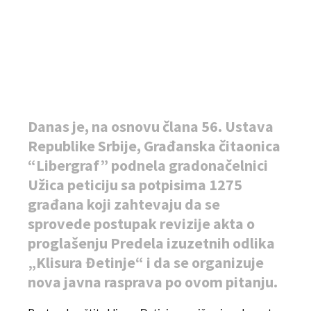
Danas je, na osnovu člana 56. Ustava
Republike Srbije, Građanska čitaonica
“Libergraf” podnela gradonačelnici
Užica peticiju sa potpisima 1275
građana koji zahtevaju da se
sprovede postupak revizije akta o
proglašenju Predela izuzetnih odlika
„Klisura Đetinje“ i da se organizuje
nova javna rasprava po ovom pitanju.