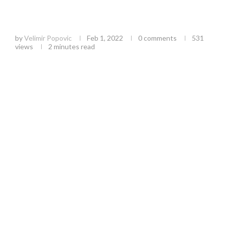
Građanska čitaonica “Libergraf” podnela
gradonačelnici Užica peticiju sa potpisima 1275
građana
by
Velimir Popovic
Feb 1, 2022
0 comments
531
views
2 minutes read