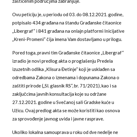
zaštićenim područjima zabranjuje.
Ovu peticiju je, u periodu od 03. do 08.12.2021. godine,
potpisalo 434 građana na štandu Građanske čitaonice
„Libergraf“ i 841 građana na onlajn platformi Inicijative
„Kreni-Promeni“ čija imena Vam dostavljamo u prilogu.
Pored toga, pravni tim Građanske čitaonice „Libergraf“
izradio je novi predlog akta o proglašenju Predela
izuzetnih odlika „Klisura Đetinje“ koji je usklađen sa
odredbama Zakona o izmenama i dopunama Zakona o
zaštiti prirode („Sl. glasnik RS“, br. 71/2021), kao i sa
zaključcima javnih konsultacija koje su održane
27.12.2021. godine u Svečanoj sali Gradske kuće u
Užicu. Ovaj predlog akta se može koristiti kao osnova
za sprovođenje javnog uvida i javne rasprave.
Ukoliko lokalna samouprava u roku od dve nedelje ne