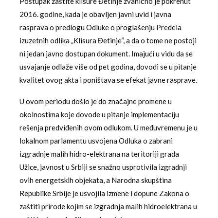
Postupak zaštite klisure Đetinje zvanično je pokrenut
2016. godine, kada je obavljen javni uvid i javna
rasprava o predlogu Odluke o proglašenju Predela
izuzetnih odlika „Klisura Đetinje“, a da o tome ne postoji
ni jedan javno dostupan dokument. Imajući u vidu da se
usvajanje odlaže više od pet godina, dovodi se u pitanje
kvalitet ovog akta i poništava se efekat javne rasprave.
U ovom periodu došlo je do značajne promene u
okolnostima koje dovode u pitanje implementaciju
rešenja predviđenih ovom odlukom. U međuvremenu je u
lokalnom parlamentu usvojena Odluka o zabrani
izgradnje malih hidro-elektrana na teritoriji grada
Užice, javnost u Srbiji se snažno usprotivila izgradnji
ovih energetskih objekata, a Narodna skupština
Republike Srbije je usvojila izmene i dopune Zakona o
zaštiti prirode kojim se izgradnja malih hidroelektrana u