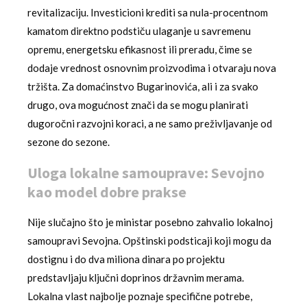
revitalizaciju. Investicioni krediti sa nula-procentnom
kamatom direktno podstiču ulaganje u savremenu
opremu, energetsku efikasnost ili preradu, čime se
dodaje vrednost osnovnim proizvodima i otvaraju nova
tržišta. Za domaćinstvo Bugarinovića, ali i za svako
drugo, ova mogućnost znači da se mogu planirati
dugoročni razvojni koraci, a ne samo preživljavanje od
sezone do sezone.
Uloga lokalne samouprave: Sevojno
kao model dobre prakse
Nije slučajno što je ministar posebno zahvalio lokalnoj
samoupravi Sevojna. Opštinski podsticaji koji mogu da
dostignu i do dva miliona dinara po projektu
predstavljaju ključni doprinos državnim merama.
Lokalna vlast najbolje poznaje specifične potrebe,