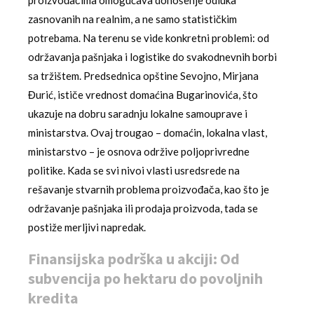
proizvođačima omogućava donošenje odluka
zasnovanih na realnim, a ne samo statističkim
potrebama. Na terenu se vide konkretni problemi: od
održavanja pašnjaka i logistike do svakodnevnih borbi
sa tržištem. Predsednica opštine Sevojno, Mirjana
Đurić, ističe vrednost domaćina Bugarinovića, što
ukazuje na dobru saradnju lokalne samouprave i
ministarstva. Ovaj trougao – domaćin, lokalna vlast,
ministarstvo – je osnova održive poljoprivredne
politike. Kada se svi nivoi vlasti usredsrede na
rešavanje stvarnih problema proizvođača, kao što je
održavanje pašnjaka ili prodaja proizvoda, tada se
postiže merljivi napredak.
Finansijska podrška u akciji: Od
subvencija po hektaru do povoljnih
kredita