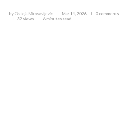
domaćinstva
by
Ostoja Mirosavljevic
Mar 14, 2026
0 comments
32
views
6 minutes read