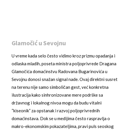
Glamočić u Sevojnu
U vreme kada selo često vidimo kroz prizmu opadanja i
odlaska mladih, poseta ministra poljoprivrede Dragana
Glamočića domaćinstvu Radovana Bugarinovića u
Sevojnu donosi snažan signal nade. Ovaj direktni susret
na terenu nije samo simboličan gest, već konkretna
ilustracija kako sinhronizovane mere podrške sa
državnog i lokalnog nivoa mogu da budu vitalni
“kiseonik” za opstanak i razvoj poljoprivrednih
domaćinstava. Dok se u medijima često raspravlja o
makro-ekonomskim pokazateljima, pravi puls seoskog