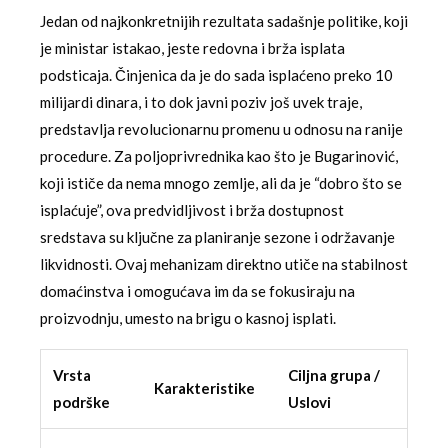
Jedan od najkonkretnijih rezultata sadašnje politike, koji
je ministar istakao, jeste redovna i brža isplata
podsticaja. Činjenica da je do sada isplaćeno preko 10
milijardi dinara, i to dok javni poziv još uvek traje,
predstavlja revolucionarnu promenu u odnosu na ranije
procedure. Za poljoprivrednika kao što je Bugarinović,
koji ističe da nema mnogo zemlje, ali da je “dobro što se
isplaćuje”, ova predvidljivost i brža dostupnost
sredstava su ključne za planiranje sezone i održavanje
likvidnosti. Ovaj mehanizam direktno utiče na stabilnost
domaćinstva i omogućava im da se fokusiraju na
proizvodnju, umesto na brigu o kasnoj isplati.
Vrsta
Ciljna grupa /
Karakteristike
podrške
Uslovi