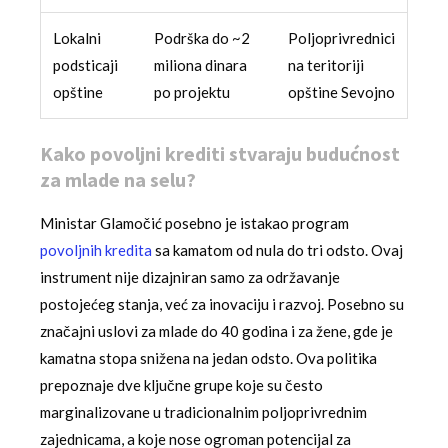
Lokalni
Podrška do ~2
Poljoprivrednici
podsticaji
miliona dinara
na teritoriji
opštine
po projektu
opštine Sevojno
Kako povoljni krediti stvaraju budućnost
za mlade na selu?
Ministar Glamočić posebno je istakao program
povoljnih kredita
sa kamatom od nula do tri odsto. Ovaj
instrument nije dizajniran samo za održavanje
postojećeg stanja, već za inovaciju i razvoj. Posebno su
značajni uslovi za mlade do 40 godina i za žene, gde je
kamatna stopa snižena na jedan odsto. Ova politika
prepoznaje dve ključne grupe koje su često
marginalizovane u tradicionalnim poljoprivrednim
zajednicama, a koje nose ogroman potencijal za