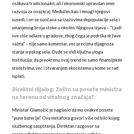
oslikava tradicionalni, ali i ekonomski opravdan smer
razvoja za ovaj kraj. Međutim, kao i mnogi njegovi
susedi, i on se suočava sa izazovima depopulacije sela i
smanjenog broja stoke u okolini. Njegova izjava – “Ljudi
sve više odlaze u gradove, zbog čega je podrška države
važna” – nije samo komentar, već precizna dijagnoza
stanja srpskog sela. Ovde se vidi ključna uloga
institucija: da preokrenu ovaj trend ne samo finansijskim
sredstvima, već i stvaranjem ekosistema u kome se rad
isplati.
Direktni dijalog: Zašto su posete ministra
na terenu od vitalnog značaja?
Ministar Glamočić je naglasio da mu ovakve posete
“pune baterije”. Ova metafora govori više od bilo kojeg
službenog saopštenja. Direktan razgovor sa