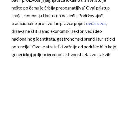
bavi “proizvodnji jagnjadi za lokalno tržište, što je
nešto po čemu je Srbija prepoznatljiva”. Ovaj pristup
spaja ekonomiju i kulturno nasleđe. Podržavajući
tradicionalne proizvodne pravce poput
ovčarstva
,
država ne štiti samo ekonomski sektor, već i deo
nacionalnog identiteta, gastronomski brend i turistički
potencijal. Ovo je strateški važnije od podrške bilo kojoj
generičkoj poljoprivrednoj aktivnosti. Razvoj takvih
“znakovnih” proizvoda stvara priču koja se može
prodati, čime se otvaraju prilike za
agroturizam
,
direktnu prodaju i premijum cene na tržištu, što direktno
povećava profitabilnost domaćinstava kao što je
Bugarinovićevo.
Izazov održavanja pašnjaka i
ekološka odgovornost
Jedan od praktičnih izazova koje je domaćin