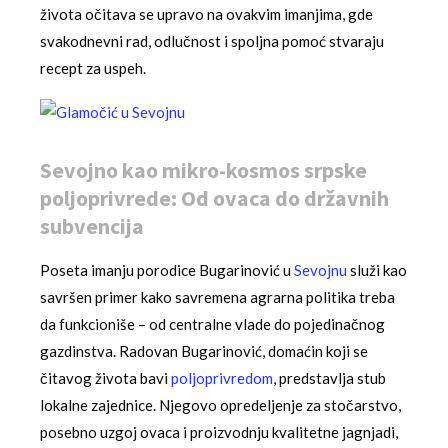
života očitava se upravo na ovakvim imanjima, gde
svakodnevni rad, odlučnost i spoljna pomoć stvaraju
recept za uspeh.
Sevojno kao mikro-kosmos srpske
poljoprivrede: Od ovaca do državnih
subvencija
Poseta imanju porodice Bugarinović u
Sevojnu
služi kao
savršen primer kako savremena agrarna politika treba
da funkcioniše – od centralne vlade do pojedinačnog
gazdinstva. Radovan Bugarinović, domaćin koji se
čitavog života bavi
poljoprivredom
, predstavlja stub
lokalne zajednice. Njegovo opredeljenje za stočarstvo,
posebno uzgoj ovaca i proizvodnju kvalitetne jagnjadi,