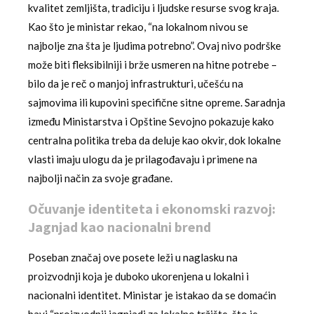
kvalitet zemljišta, tradiciju i ljudske resurse svog kraja.
Kao što je ministar rekao, “na lokalnom nivou se
najbolje zna šta je ljudima potrebno”. Ovaj nivo podrške
može biti fleksibilniji i brže usmeren na hitne potrebe –
bilo da je reč o manjoj infrastrukturi, učešću na
sajmovima ili kupovini specifične sitne opreme. Saradnja
između Ministarstva i Opštine Sevojno pokazuje kako
centralna politika treba da deluje kao okvir, dok lokalne
vlasti imaju ulogu da je prilagođavaju i primene na
najbolji način za svoje građane.
Očuvanje identiteta i ekonomski razvoj:
Jagnjad kao nacionalni brend
Poseban značaj ove posete leži u naglasku na
proizvodnji koja je duboko ukorenjena u lokalni i
nacionalni identitet. Ministar je istakao da se domaćin