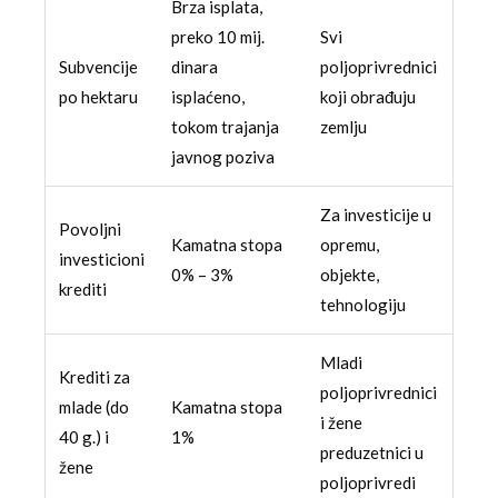
Brza isplata,
preko 10 mij.
Svi
Subvencije
dinara
poljoprivrednici
po hektaru
isplaćeno,
koji obrađuju
tokom trajanja
zemlju
javnog poziva
Za investicije u
Povoljni
Kamatna stopa
opremu,
investicioni
0% – 3%
objekte,
krediti
tehnologiju
Mladi
Krediti za
poljoprivrednici
mlade (do
Kamatna stopa
i žene
40 g.) i
1%
preduzetnici u
žene
poljoprivredi