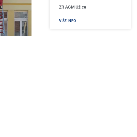
ZR AGM Užice
VIŠE INFO
cije i gašenja
Paško
Š „Dušan...
4, 2026
VIŠE INFO
SKORAŠNJI ČLANCI
Planirani prekid vode u Užicu 24. aprila:
Spisak ulica, radovi na novom cevovodu i
pozicioniranje cisterne
Apr 24, 2026