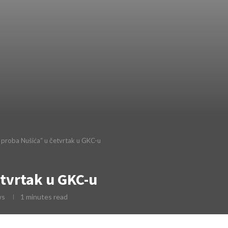
 proba Nušića“ u četvrtak u GKC-u
tvrtak u GKC-u
ws
1 minutes read