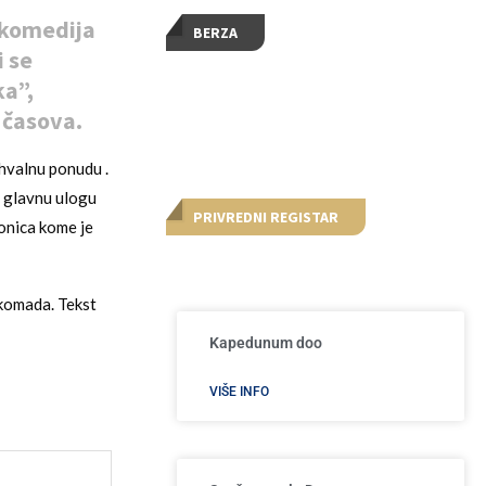
 komedija
BERZA
i se
ka”,
 časova.
ahvalnu ponudu .
e glavnu ulogu
PRIVREDNI REGISTAR
ionica kome je
 komada. Tekst
Kapedunum doo
VIŠE INFO