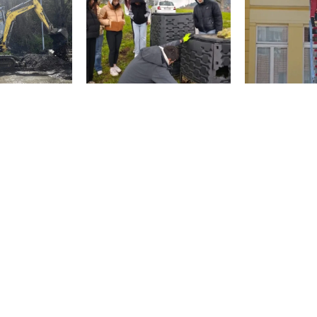
id vode u Užicu
Kako je ekološka akcija KJP
Vežba evakua
: Spisak...
„Zlatibor“: za Dan...
požara u O
, 2026
Apr 24, 2026
Apr 2