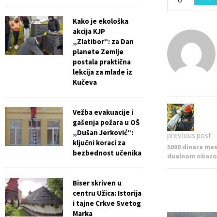
Kako je ekološka
akcija KJP
„Zlatibor“: za Dan
planete Zemlje
postala praktična
lekcija za mlade iz
Kučeva
Vežba evakuacije i
gašenja požara u OŠ
„Dušan Jerković“:
previous post
ključni koraci za
5000 dinara me
bezbednost učenika
dualnom obazo
Biser skriven u
centru Užica: Istorija
i tajne Crkve Svetog
Marka