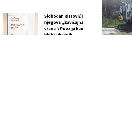
Slobodan Ristović i
njegova „Zavičajna
vrana“: Poezija kao
hleb i ukaznik
vremena
Planirani prek
24. aprila
Apr 24