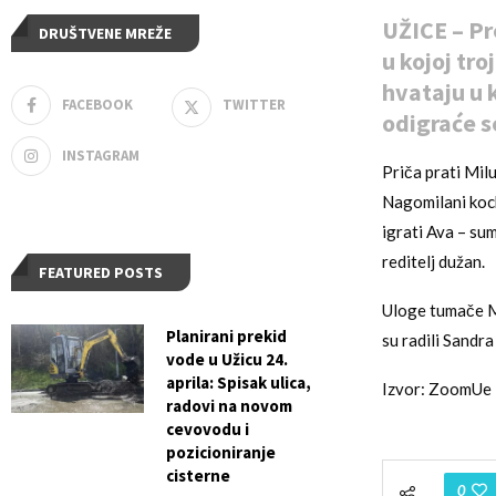
UŽICE – Pr
DRUŠTVENE MREŽE
u kojoj tr
hvataju u 
FACEBOOK
TWITTER
odigraće s
INSTAGRAM
Priča prati Mil
Nagomilani kock
igrati Ava – su
reditelj dužan.
FEATURED POSTS
Uloge tumače Mi
Planirani prekid
su radili Sandra
vode u Užicu 24.
aprila: Spisak ulica,
Izvor: ZoomUe
radovi na novom
cevovodu i
pozicioniranje
cisterne
0