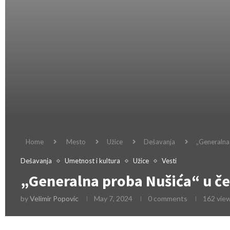
Home
Mesto
Užice
Dešavanja
„Generalna
Dešavanja
Umetnost i kultura
Užice
Vesti
„Generalna proba Nušića“ u če
by
Velimir Popovic
May 7, 2024
0 comments
162
vie