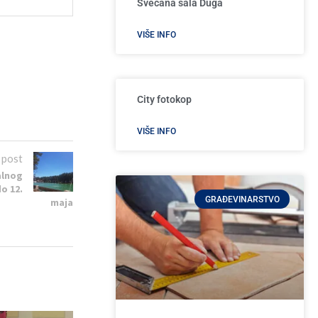
Svečana sala Duga
VIŠE INFO
City fotokop
VIŠE INFO
 post
alnog
o 12.
GRAĐEVINARSTVO
maja