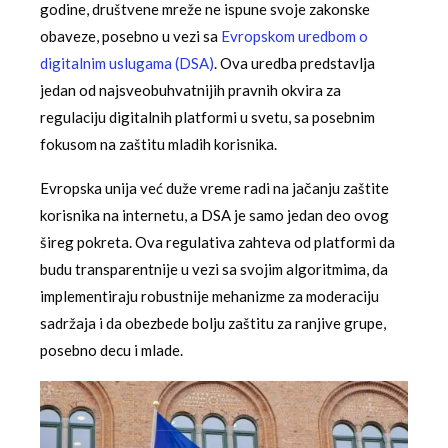
godine, društvene mreže ne ispune svoje zakonske
obaveze, posebno u vezi sa
Evropskom uredbom o
digitalnim uslugama (DSA)
. Ova uredba predstavlja
jedan od najsveobuhvatnijih pravnih okvira za
regulaciju digitalnih platformi u svetu, sa posebnim
fokusom na zaštitu mladih korisnika.
Evropska unija već duže vreme radi na jačanju zaštite
korisnika na internetu, a DSA je samo jedan deo ovog
šireg pokreta. Ova regulativa zahteva od platformi da
budu transparentnije u vezi sa svojim algoritmima, da
implementiraju robustnije mehanizme za moderaciju
sadržaja i da obezbede bolju zaštitu za ranjive grupe,
posebno decu i mlade.