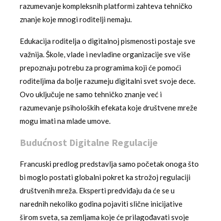
razumevanje kompleksnih platformi zahteva tehničko
znanje koje mnogi roditelji nemaju.
Edukacija roditelja o digitalnoj pismenosti postaje sve
važnija. Škole, vlade i nevladine organizacije sve više
prepoznaju potrebu za programima koji će pomoći
roditeljima da bolje razumeju digitalni svet svoje dece.
Ovo uključuje ne samo tehničko znanje već i
razumevanje psiholoških efekata koje društvene mreže
mogu imati na mlade umove.
Budućnost Digitalne Regulacije
Francuski predlog predstavlja samo početak onoga što
bi moglo postati globalni pokret ka strožoj regulaciji
društvenih mreža. Eksperti predviđaju da će se u
narednih nekoliko godina pojaviti slične inicijative
širom sveta, sa zemljama koje će prilagođavati svoje