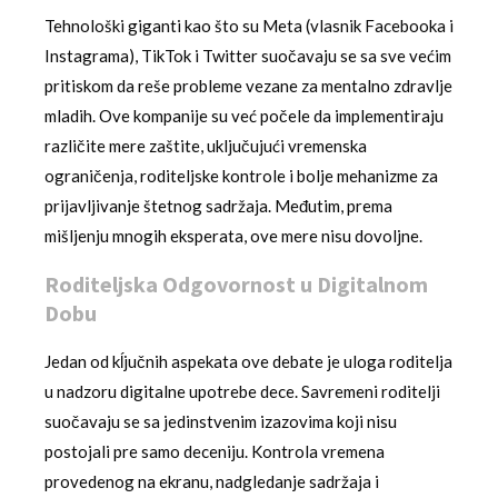
Tehnološki giganti kao što su Meta (vlasnik Facebooka i
Instagrama), TikTok i Twitter suočavaju se sa sve većim
pritiskom da reše probleme vezane za mentalno zdravlje
mladih. Ove kompanije su već počele da implementiraju
različite mere zaštite, uključujući vremenska
ograničenja, roditeljske kontrole i bolje mehanizme za
prijavljivanje štetnog sadržaja. Međutim, prema
mišljenju mnogih eksperata, ove mere nisu dovoljne.
Roditeljska Odgovornost u Digitalnom
Dobu
Jedan od kĺjučnih aspekata ove debate je uloga roditelja
u nadzoru digitalne upotrebe dece. Savremeni roditelji
suočavaju se sa jedinstvenim izazovima koji nisu
postojali pre samo deceniju. Kontrola vremena
provedenog na ekranu, nadgledanje sadržaja i