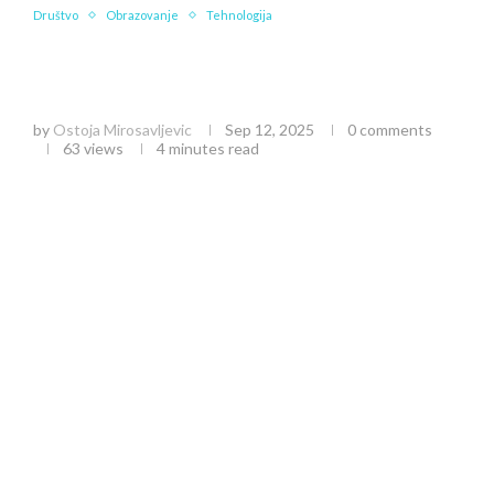
Društvo
Obrazovanje
Tehnologija
Francuski Parlament Predlaže Zabranu
Društvenih Mreža za Decu Mlađu od 15 Godina –
Digitalni Policijski Cas za Mlade
by
Ostoja Mirosavljevic
Sep 12, 2025
0 comments
63
views
4 minutes read