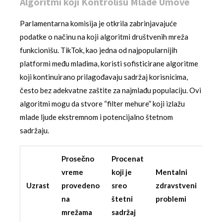
Algoritmi koji Kontrolišu Mlade Umove
Parlamentarna komisija je otkrila zabrinjavajuće
podatke o načinu na koji algoritmi društvenih mreža
funkcionišu. TikTok, kao jedna od najpopularnijih
platformi među mladima, koristi sofisticirane algoritme
koji kontinuirano prilagođavaju sadržaj korisnicima,
često bez adekvatne zaštite za najmlađu populaciju. Ovi
algoritmi mogu da stvore “filter mehure” koji izlažu
mlade ljude ekstremnom i potencijalno štetnom
sadržaju.
Prosečno
Procenat
vreme
koji je
Mentalni
Uzrast
provedeno
sreo
zdravstveni
na
štetni
problemi
mrežama
sadržaj