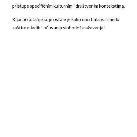
pristupe specifičnim kulturnim i društvenim kontekstima.
Ključno pitanje koje ostaje je kako naći balans između
zaštite mladih i očuvanja slobode izražavanja i
inovacija. Društvene mreže donose brojne prednosti –
omogućavaju komunikaciju, edukaciju i kreativno
izražavanje. Izazov je u tome da se maksimiziraju ove
pozitivne strane dok se minimiziraju rizici.
Kako tehnologija nastavlja da evoluira, tako će se
morati razvijati i pristupi regulaciji. Veštačka
inteligencija, virtualna stvarnost i metavers
predstavljaju nove izazove za zaštitu mladih korisnika.
Francuska inicijativa možda predstavlja prvi korak ka
sveobuhvatnijem globalnom okviru koji će oblikovati
budućnost digitalne interakcije za generacije koje
dolaze.