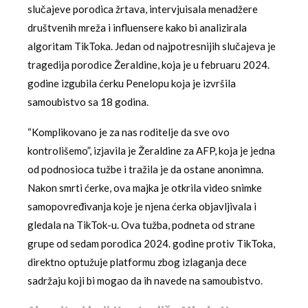
slučajeve porodica žrtava, intervjuisala menadžere
društvenih mreža i influensere kako bi analizirala
algoritam TikToka. Jedan od najpotresnijih slučajeva je
tragedija porodice Žeraldine, koja je u februaru 2024.
godine izgubila ćerku Penelopu koja je izvršila
samoubistvo sa 18 godina.
“Komplikovano je za nas roditelje da sve ovo
kontrolišemo”, izjavila je Žeraldine za AFP, koja je jedna
od podnosioca tužbe i tražila je da ostane anonimna.
Nakon smrti ćerke, ova majka je otkrila video snimke
samopovređivanja koje je njena ćerka objavljivala i
gledala na TikTok-u. Ova tužba, podneta od strane
grupe od sedam porodica 2024. godine protiv TikToka,
direktno optužuje platformu zbog izlaganja dece
sadržaju koji bi mogao da ih navede na samoubistvo.