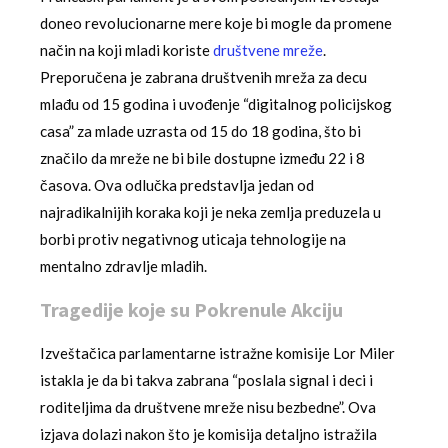
doneo revolucionarne mere koje bi mogle da promene
način na koji mladi koriste
društvene mreže
.
Preporučena je zabrana društvenih mreža za decu
mlađu od 15 godina i uvođenje “digitalnog policijskog
casa” za mlade uzrasta od 15 do 18 godina, što bi
značilo da mreže ne bi bile dostupne između 22 i 8
časova. Ova odlučka predstavlja jedan od
najradikalnijih koraka koji je neka zemlja preduzela u
borbi protiv negativnog uticaja tehnologije na
mentalno zdravlje mladih.
Tragedije koje su Pokrenule Akciju
Izveštačica parlamentarne istražne komisije Lor Miler
istakla je da bi takva zabrana “poslala signal i deci i
roditeljima da društvene mreže nisu bezbedne”. Ova
izjava dolazi nakon što je komisija detaljno istražila