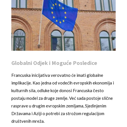
Globalni Odjek i Moguće Posledice
Francuska inicijativa verovatno će imati globalne
implikacije. Kao jedna od vodećih evropskih ekonomija i
kulturnih sila, odluke koje donosi Francuska često
postaju model za druge zemlje. Već sada postoje slične
rasprave u drugim evropskim zemljama, Sjedinjenim
Državama i Aziji o potrebi za strožom regulacijom
društvenih mreža.