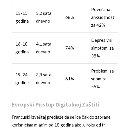
Povećana
13-15
3,2 sata
68%
anksioznost
godina
dnevno
za 42%
Depresivni
16-18
4,1 sata
74%
simptomi za
godina
dnevno
38%
Problemi sa
19-24
3,8 sata
61%
snom za
godine
dnevno
55%
Evropski Pristup Digitalnoj Zaštiti
Francuski izveštaj predlaže da se ide čak do zabrane
korisnicima mlađim od 18 godina ako, u roku od tri