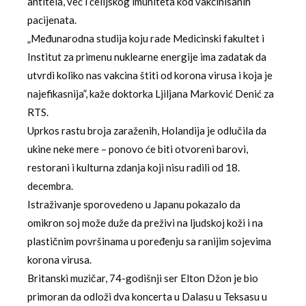
antitela, već i ćelijskog imuniteta kod vakcinisanih
pacijenata.
„Međunarodna studija koju rade Medicinski fakultet i
Institut za primenu nuklearne energije ima zadatak da
utvrdi koliko nas vakcina štiti od korona virusa i koja je
najefikasnija”, kaže doktorka Ljiljana Marković Denić za
RTS.
Uprkos rastu broja zaraženih, Holandija je odlučila da
ukine neke mere – ponovo će biti otvoreni barovi,
restorani i kulturna zdanja koji nisu radili od 18.
decembra.
Istraživanje sporovedeno u Japanu pokazalo da
omikron soj može duže da preživi na ljudskoj koži i na
plastičnim površinama u poređenju sa ranijim sojevima
korona virusa.
Britanski muzičar, 74-godišnji ser Elton Džon je bio
primoran da odloži dva koncerta u Dalasu u Teksasu u