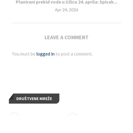
Planirani prekid vode u Užicu 24. aprila: Spisak...
Apr 24, 2026
LEAVE A COMMENT
You must be
logged in
to post a comment.
DRUŠTVENE MREŽE
FACEBOOK
TWITTER
INSTAGRAM