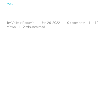
Vesti
„Fajzer” razvija vakcinu protiv omikron soja, u
toku kliničko ispitivanje u Srbiji
by
Velimir Popovic
Jan 26, 2022
0 comments
412
views
2 minutes read