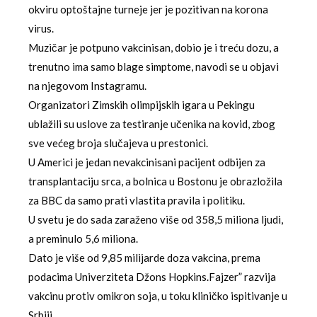
okviru optoštajne turneje jer je pozitivan na korona
virus.
Muzičar je potpuno vakcinisan, dobio je i treću dozu, a
trenutno ima samo blage simptome, navodi se u objavi
na njegovom Instagramu.
Organizatori Zimskih olimpijskih igara u Pekingu
ublažili su uslove za testiranje učenika na kovid, zbog
sve većeg broja slučajeva u prestonici.
U Americi je jedan nevakcinisani pacijent odbijen za
transplantaciju srca, a bolnica u Bostonu je obrazložila
za BBC da samo prati vlastita pravila i politiku.
U svetu je do sada zaraženo više od 358,5 miliona ljudi,
a preminulo 5,6 miliona.
Dato je više od 9,85 milijarde doza vakcina, prema
podacima Univerziteta Džons Hopkins.Fajzer” razvija
vakcinu protiv omikron soja, u toku kliničko ispitivanje u
Srbiji