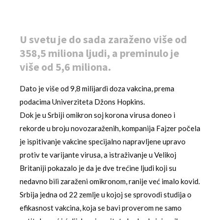
U svetu je do sada zaraženo više od
358,5 miliona ljudi, a preminulo je
više od 5,6 miliona.
Dato je više od 9,8 milijardi doza vakcina, prema
podacima Univerziteta Džons Hopkins.
Dok je u Srbiji omikron soj korona virusa doneo i
rekorde u broju novozaraženih, kompanija Fajzer počela
je ispitivanje vakcine specijalno napravljene upravo
protiv te varijante virusa, a istraživanje u Velikoj
Britaniji pokazalo je da je dve trećine ljudi koji su
nedavno bili zaraženi omikronom, ranije već imalo kovid.
Srbija jedna od 22 zemlje u kojoj se sprovodi studija o
efikasnost vakcina, koja se bavi proverom ne samo