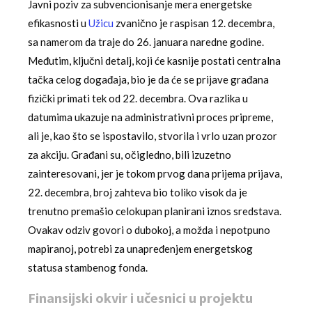
Javni poziv za subvencionisanje mera energetske
efikasnosti u
Užicu
zvanično je raspisan 12. decembra,
sa namerom da traje do 26. januara naredne godine.
Međutim, ključni detalj, koji će kasnije postati centralna
tačka celog događaja, bio je da će se prijave građana
fizički primati tek od 22. decembra. Ova razlika u
datumima ukazuje na administrativni proces pripreme,
ali je, kao što se ispostavilo, stvorila i vrlo uzan prozor
za akciju. Građani su, očigledno, bili izuzetno
zainteresovani, jer je tokom prvog dana prijema prijava,
22. decembra, broj zahteva bio toliko visok da je
trenutno premašio celokupan planirani iznos sredstava.
Ovakav odziv govori o dubokoj, a možda i nepotpuno
mapiranoj, potrebi za unapređenjem energetskog
statusa stambenog fonda.
Finansijski okvir i učesnici u projektu