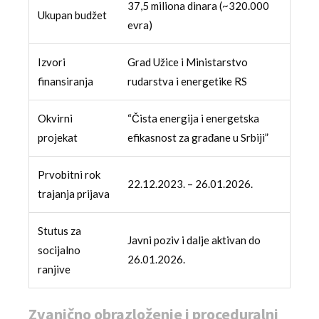
37,5 miliona dinara (~320.000
Ukupan budžet
evra)
Izvori
Grad Užice i Ministarstvo
finansiranja
rudarstva i energetike RS
Okvirni
“Čista energija i energetska
projekat
efikasnost za građane u Srbiji”
Prvobitni rok
22.12.2023. – 26.01.2026.
trajanja prijava
Stutus za
Javni poziv i dalje aktivan do
socijalno
26.01.2026.
ranjive
Zvanično obrazloženje i proceduralni