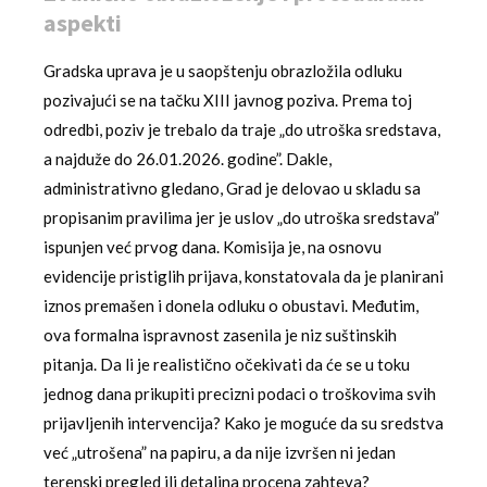
aspekti
Gradska uprava je u saopštenju obrazložila odluku
pozivajući se na tačku XIII javnog poziva. Prema toj
odredbi, poziv je trebalo da traje „do utroška sredstava,
a najduže do 26.01.2026. godine”. Dakle,
administrativno gledano, Grad je delovao u skladu sa
propisanim pravilima jer je uslov „do utroška sredstava”
ispunjen već prvog dana. Komisija je, na osnovu
evidencije pristiglih prijava, konstatovala da je planirani
iznos premašen i donela odluku o obustavi. Međutim,
ova formalna ispravnost zasenila je niz suštinskih
pitanja. Da li je realistično očekivati da će se u toku
jednog dana prikupiti precizni podaci o troškovima svih
prijavljenih intervencija? Kako je moguće da su sredstva
već „utrošena” na papiru, a da nije izvršen ni jedan
terenski pregled ili detaljna procena zahteva?