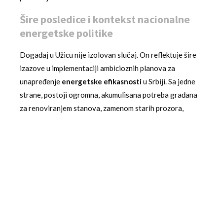
Šire posledice i kontekst nacionalne
energetske politike
Događaj u Užicu nije izolovan slučaj. On reflektuje šire
izazove u implementaciji ambicioznih planova za
unapređenje
energetske efikasnosti
u Srbiji. Sa jedne
strane, postoji ogromna, akumulisana potreba građana
za renoviranjem stanova, zamenom starih prozora,
boljom izolacijom i efikasnijim grejnim sistemima. Sa
druge strane, raspoloživa sredstva, kroz razne fondove
i programe, su i dalje ograničena u odnosu na tu
potražnju. Ovaj incident jasno pokazuje da je potražnja
za subvencijama za
energetsku efikasnost
visoka i da
bi se takvi programi trebali planirati sa znatno većim
budžetima i dužim vremenskim horizontima. Takođe,
ističe potrebu za jačanjem kapaciteta
lokalnih