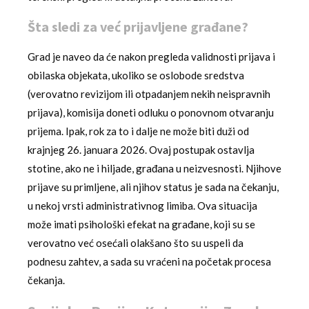
Šta sledi za već prijavljene građane?
Grad je naveo da će nakon pregleda validnosti prijava i
obilaska objekata, ukoliko se oslobode sredstva
(verovatno revizijom ili otpadanjem nekih neispravnih
prijava), komisija doneti odluku o ponovnom otvaranju
prijema. Ipak, rok za to i dalje ne može biti duži od
krajnjeg 26. januara 2026. Ovaj postupak ostavlja
stotine, ako ne i hiljade, građana u neizvesnosti. Njihove
prijave su primljene, ali njihov status je sada na čekanju,
u nekoj vrsti administrativnog limiba. Ova situacija
može imati psihološki efekat na građane, koji su se
verovatno već osećali olakšano što su uspeli da
podnesu zahtev, a sada su vraćeni na početak procesa
čekanja.