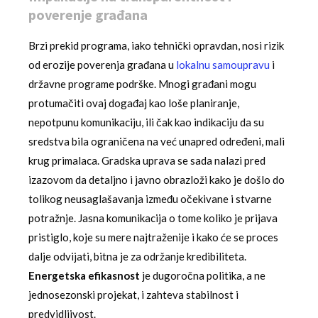
poverenje građana
Brzi prekid programa, iako tehnički opravdan, nosi rizik
od erozije poverenja građana u
lokalnu samoupravu
i
državne programe podrške. Mnogi građani mogu
protumačiti ovaj događaj kao loše planiranje,
nepotpunu komunikaciju, ili čak kao indikaciju da su
sredstva bila ograničena na već unapred određeni, mali
krug primalaca. Gradska uprava se sada nalazi pred
izazovom da detaljno i javno obrazloži kako je došlo do
tolikog neusaglašavanja između očekivane i stvarne
potražnje. Jasna komunikacija o tome koliko je prijava
pristiglo, koje su mere najtraženije i kako će se proces
dalje odvijati, bitna je za održanje kredibiliteta.
Energetska efikasnost
je dugoročna politika, a ne
jednosezonski projekat, i zahteva stabilnost i
predvidljivost.