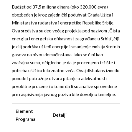
Budžet od 37,5 miliona dinara (oko 320.000 evra)
obezbeđen je kroz zajednički poduhvat Grada Užica i
Ministarstva rudarstva i energetike Republike Srbije.
Ova sredstva su deo većeg projekta pod nazivom „Čista
energija i energetska efikasnost za građane u Srbiji”, čiji
je cilj podrška uštedi energije i smanjenje emisija štetnih
gasova na nivou domaćinstava. Iako se čini kao
značajna suma, očigledno je da je procenjeno tržište i
potreba u Užicu bila znatno veća. Ovaj disbalans između
ponude i potražnje otvara pitanje o adekvatnosti
prvobitne procene i o tome da li su analize sprovedene
pre raspisivanja javnog poziva bile dovoljno temeljne.
Element
Detalji
Programa