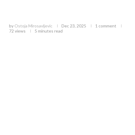
Energetska Efikasnost u Užicu: Zašto je
Subvencionisanje Objekata Obustavljeno posle
Samo Jednog Dana?
by
Ostoja Mirosavljevic
Dec 23, 2025
1 comment
72
views
5 minutes read