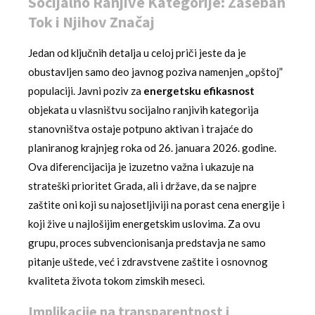
Socijalno Ranjive Kategorije: Zaseban
Tok i Njihov Značaj
Jedan od ključnih detalja u celoj priči jeste da je
obustavljen samo deo javnog poziva namenjen „opštoj”
populaciji. Javni poziv za
energetsku efikasnost
objekata u vlasništvu socijalno ranjivih kategorija
stanovništva ostaje potpuno aktivan i trajaće do
planiranog krajnjeg roka od 26. januara 2026. godine.
Ova diferencijacija je izuzetno važna i ukazuje na
strateški prioritet Grada, ali i države, da se najpre
zaštite oni koji su najosetljiviji na porast cena energije i
koji žive u najlošijim energetskim uslovima. Za ovu
grupu, proces subvencionisanja predstavja ne samo
pitanje uštede, već i zdravstvene zaštite i osnovnog
kvaliteta života tokom zimskih meseci.
Implikacije na transparentnost i