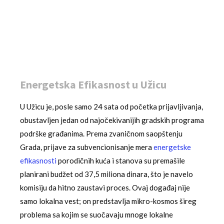
Energetska Efikasnost u Užicu
U Užicu je, posle samo 24 sata od početka prijavljivanja,
obustavljen jedan od najočekivanijih gradskih programa
podrške građanima. Prema zvaničnom saopštenju
Grada, prijave za subvencionisanje mera
energetske
efikasnosti
porodičnih kuća i stanova su premašile
planirani budžet od 37,5 miliona dinara, što je navelo
komisiju da hitno zaustavi proces. Ovaj događaj nije
samo lokalna vest; on predstavlja mikro-kosmos šireg
problema sa kojim se suočavaju mnoge lokalne