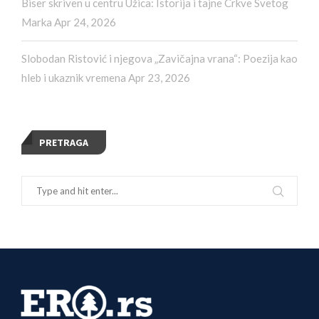
Biser skriven u centru Užica: Istorija i tajne Crkve Svetog
Marka
Apr 24, 2026
Slobodan Ristović i njegova „Zavičajna vrana“: Poezija kao
hleb i ukaznik vremena
Apr 23, 2026
PRETRAGA