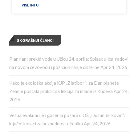
VIŠE INFO
SKORAŠNJI ČLANCI
Planirani prekid vode u Užicu 24. aprila: Spisak ulica, radovi
na novom cevovodu i pozicioniranje cisterne
Apr 24, 2026
Kako je ekološka akcija KJP „Zlatibor“: za Dan planete
Zemlje postala praktična lekcija za mlade iz Kučeva
Apr 24,
2026
Vežba evakuacije i gašenja požara u OŠ „Dušan Jerković“:
ključni koraci za bezbednost učenika
Apr 24, 2026