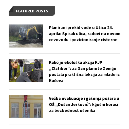
FEATURED POSTS
Planirani prekid vode u Užicu 24.
aprila: Spisak ulica, radovi na novom
cevovodu i pozicioniranje cisterne
Kako je ekološka akcija KJP
„Zlatibor“: za Dan planete Zemlje
postala praktična lekcija za mlade iz
Kučeva
Vežba evakuacije i gašenja požara u
OŠ „Dušan Jerković“: ključni koraci
za bezbednost učenika