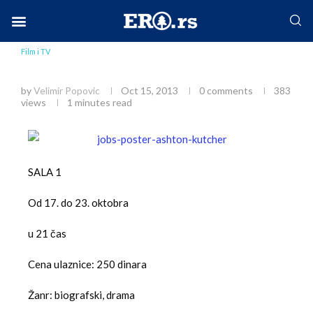
Home
Društvo
Film i TV
Džobs/ Jobs
Facebook-f
Instagram
Twitter
Linkedin
Envelope
Film i TV
Džobs/ Jobs
by
Velimir Popovic
Oct 15, 2013
0 comments
383
views
1 minutes read
SALA 1
Od 17. do 23. oktobra
u 21 čas
Cena ulaznice: 250 dinara
Žanr: biografski, drama