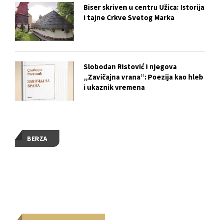
Biser skriven u centru Užica: Istorija
i tajne Crkve Svetog Marka
Slobodan Ristović i njegova
„Zavičajna vrana“: Poezija kao hleb
i ukaznik vremena
BERZA