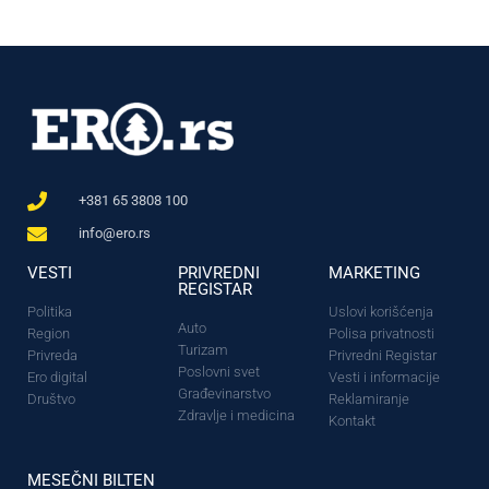
+381 65 3808 100
info@ero.rs
VESTI
PRIVREDNI
MARKETING
REGISTAR
Politika
Uslovi korišćenja
Auto
Region
Polisa privatnosti
Turizam
Privreda
Privredni Registar
Poslovni svet
Ero digital
Vesti i informacije
Građevinarstvo
Društvo
Reklamiranje
Zdravlje i medicina
Kontakt
MESEČNI BILTEN