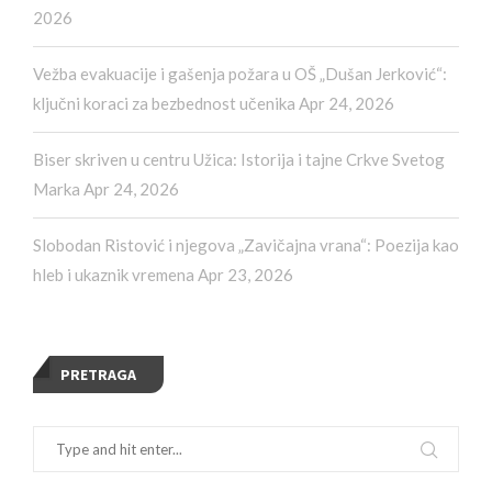
2026
Vežba evakuacije i gašenja požara u OŠ „Dušan Jerković“:
ključni koraci za bezbednost učenika
Apr 24, 2026
Biser skriven u centru Užica: Istorija i tajne Crkve Svetog
Marka
Apr 24, 2026
Slobodan Ristović i njegova „Zavičajna vrana“: Poezija kao
hleb i ukaznik vremena
Apr 23, 2026
PRETRAGA