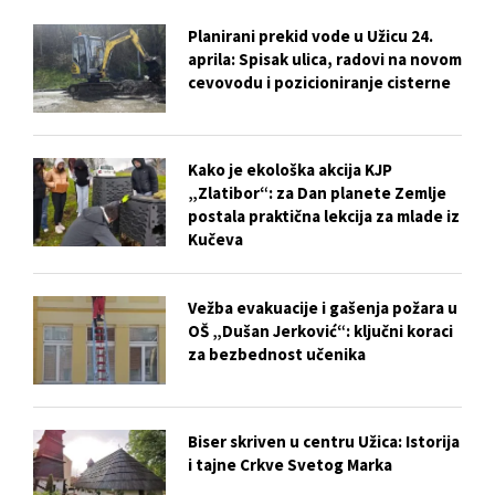
Planirani prekid vode u Užicu 24.
aprila: Spisak ulica, radovi na novom
cevovodu i pozicioniranje cisterne
Kako je ekološka akcija KJP
„Zlatibor“: za Dan planete Zemlje
postala praktična lekcija za mlade iz
Kučeva
Vežba evakuacije i gašenja požara u
OŠ „Dušan Jerković“: ključni koraci
za bezbednost učenika
Biser skriven u centru Užica: Istorija
i tajne Crkve Svetog Marka