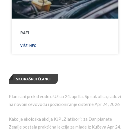
RAEL
VIŠE INFO
SKORAŠNJI ČLANCI
Planirani prekid vode u Užicu 24. aprila: Spisak ulica, radovi
na novom cevovodu i pozicioniranje cisterne
Apr 24, 2026
Kako je ekološka akcija KJP „Zlatibor“: za Dan planete
Zemlje postala praktična lekcija za mlade iz Kučeva
Apr 24,