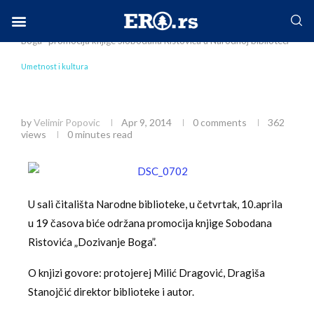
Home
Društvo
Umetnost i kultura
„Dozivanje
Boga”-promocija knjige Slobodana Ristovića u Narodnoj biblioteci
Facebook-f
Instagram
Twitter
Linkedin
Envelope
Umetnost i kultura
„Dozivanje Boga”-promocija knjige Slobodana
Ristovića u Narodnoj biblioteci
by
Velimir Popovic
Apr 9, 2014
0 comments
362
views
0 minutes read
U sali čitališta Narodne biblioteke, u četvrtak, 10.aprila
u 19 časova biće održana promocija knjige Sobodana
Ristovića „Dozivanje Boga”.
O knjizi govore: protojerej Milić Dragović, Dragiša
Stanojčić direktor biblioteke i autor.