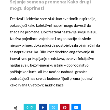
Sejanje semena promena: Kako drugi
mogu doprineti
Festival ‘Liciderko srce’ služi kao svetionik inspiracije,
pokazujući kako kolektivni napori mogu dovesti do
značajne promene. Dok festival nastavlja svoju misiju,
izaziva pojedince, zajednice i organizacije da slede
njegov primer, dokazujući da postoje bezbrojni načini da
se napravi razlika. Bilo kroz direktno angažovanje ili
inovativno prikupljanje sredstava, ovakve inicijative
naglašavaju bezvremensku istinu – dobročinstvo
počinje kod kuće, ali ima moć da nadmaši granice,
podsećajući nas sve da budemo “ljudi prema ljudima”,
kako Ivana Cvetković mudro kaže.
0