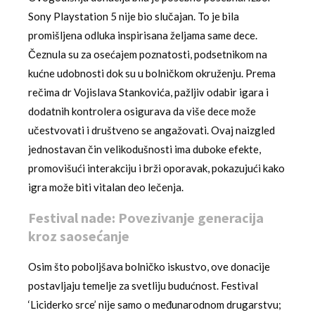
Sony Playstation 5 nije bio slučajan. To je bila
promišljena odluka inspirisana željama same dece.
Čeznula su za osećajem poznatosti, podsetnikom na
kućne udobnosti dok su u bolničkom okruženju. Prema
rečima dr Vojislava Stankovića, pažljiv odabir igara i
dodatnih kontrolera osigurava da više dece može
učestvovati i društveno se angažovati. Ovaj naizgled
jednostavan čin velikodušnosti ima duboke efekte,
promovišući interakciju i brži oporavak, pokazujući kako
igra može biti vitalan deo lečenja.
Festival nade: Povezivanje generacija
kroz saosećanje
Osim što poboljšava bolničko iskustvo, ove donacije
postavljaju temelje za svetliju budućnost. Festival
‘Liciderko srce’ nije samo o međunarodnom drugarstvu;