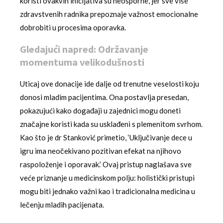
koristi ovakvih inicijativa su neosporne, jer sve više
zdravstvenih radnika prepoznaje važnost emocionalne
dobrobiti u procesima oporavka.
Gledajući napred: Održavanje
momentuma velikodušnosti
Uticaj ove donacije ide dalje od trenutne veselosti koju
donosi mladim pacijentima. Ona postavlja presedan,
pokazujući kako događaji u zajednici mogu doneti
značajne koristi kada su usklađeni s plemenitom svrhom.
Kao što je dr Stanković primetio, ‘Uključivanje dece u
igru ima neočekivano pozitivan efekat na njihovo
raspoloženje i oporavak.’ Ovaj pristup naglašava sve
veće priznanje u medicinskom polju: holistički pristupi
mogu biti jednako važni kao i tradicionalna medicina u
lečenju mladih pacijenata.