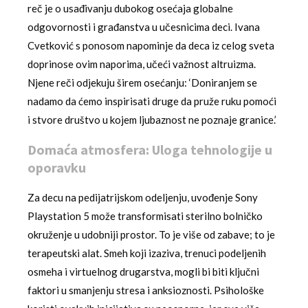
reč je o usađivanju dubokog osećaja globalne
odgovornosti i građanstva u učesnicima deci. Ivana
Cvetković s ponosom napominje da deca iz celog sveta
doprinose ovim naporima, učeći važnost altruizma.
Njene reči odjekuju širem osećanju: ‘Doniranjem se
nadamo da ćemo inspirisati druge da pruže ruku pomoći
i stvore društvo u kojem ljubaznost ne poznaje granice.’
Domaća atmosfera: Uloga tehnologije u
oporavku
Za decu na pedijatrijskom odeljenju, uvođenje Sony
Playstation 5 može transformisati sterilno bolničko
okruženje u udobniji prostor. To je više od zabave; to je
terapeutski alat. Smeh koji izaziva, trenuci podeljenih
osmeha i virtuelnog drugarstva, mogli bi biti ključni
faktori u smanjenju stresa i anksioznosti. Psihološke