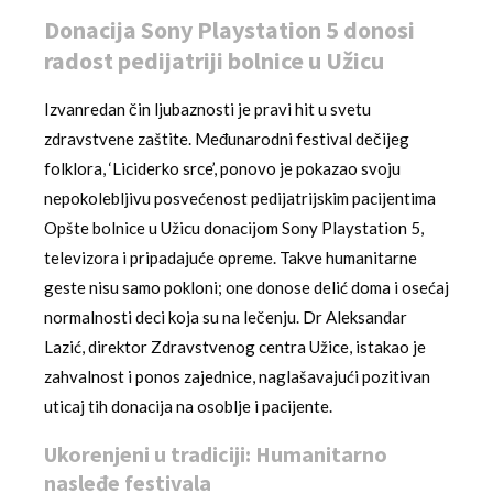
Donacija Sony Playstation 5 donosi
radost pedijatriji bolnice u Užicu
Izvanredan čin ljubaznosti je pravi hit u svetu
zdravstvene zaštite. Međunarodni festival dečijeg
folklora, ‘Liciderko srce’, ponovo je pokazao svoju
nepokolebljivu posvećenost pedijatrijskim pacijentima
Opšte bolnice u Užicu donacijom Sony Playstation 5,
televizora i pripadajuće opreme. Takve humanitarne
geste nisu samo pokloni; one donose delić doma i osećaj
normalnosti deci koja su na lečenju. Dr Aleksandar
Lazić, direktor Zdravstvenog centra Užice, istakao je
zahvalnost i ponos zajednice, naglašavajući pozitivan
uticaj tih donacija na osoblje i pacijente.
Ukorenjeni u tradiciji: Humanitarno
nasleđe festivala