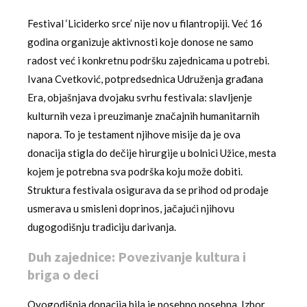
Festival ‘Liciderko srce’ nije nov u filantropiji. Već 16
godina organizuje aktivnosti koje donose ne samo
radost već i konkretnu podršku zajednicama u potrebi.
Ivana Cvetković, potpredsednica Udruženja građana
Era, objašnjava dvojaku svrhu festivala: slavljenje
kulturnih veza i preuzimanje značajnih humanitarnih
napora. To je testament njihove misije da je ova
donacija stigla do dečije hirurgije u bolnici Užice, mesta
kojem je potrebna sva podrška koju može dobiti.
Struktura festivala osigurava da se prihod od prodaje
usmerava u smisleni doprinos, jačajući njihovu
dugogodišnju tradiciju darivanja.
Duh zajednice: Povezivanje kultura i
briga o deci
Ovogodišnja donacija bila je posebno posebna. Izbor