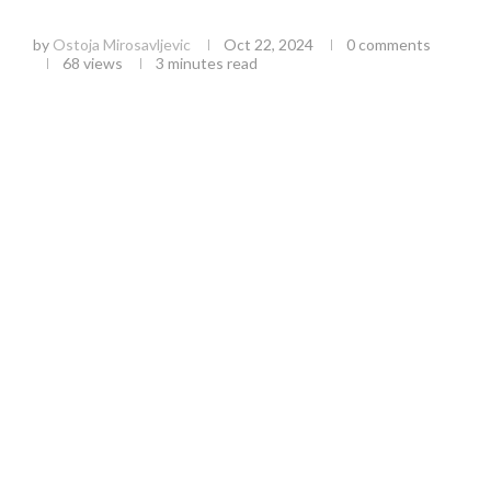
pedijatriji bolnice u Užicu
by
Ostoja Mirosavljevic
Oct 22, 2024
0 comments
68
views
3 minutes read