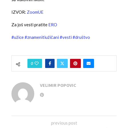
IZVOR:
ZoomUE
Za još vesti pratite
ERO
#užice
#znamenitiužičani
#vesti
#društvo
0
VELIMIR POPOVIC
previous post