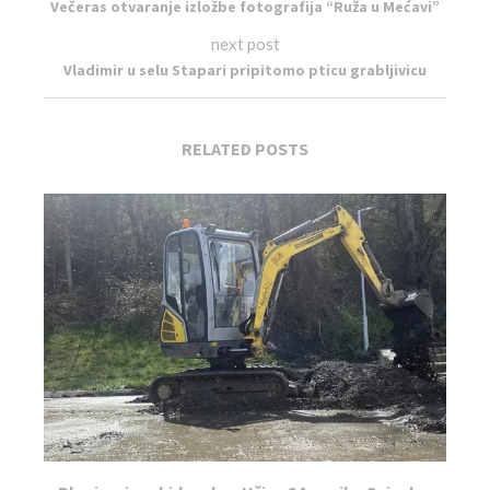
Večeras otvaranje izložbe fotografija “Ruža u Mećavi”
next post
Vladimir u selu Stapari pripitomo pticu grabljivicu
RELATED POSTS