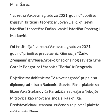
Milan Šarac.
“Izuzetnu Vukovu nagradu za 2021. godinu” dobili su
književni kritičar i teoretičar Jovan Delić, književni
istoričar i teoretičar Dušan Ivanić i istoričar Predrag J.
Marković.
Od institucija “Izuzetnu Vukovu nagradu za 2021.
godinu” primili su predstavnici Gimnazije “Žarko
Zrenjanin” iz Vrbasa, Srpskog nacionalnog savjeta Crne
Gore iz Podgorice i časopisa “Borba” iz Beograda.
Pojedincima dobitnicima “Vukove nagrade” pripale su
diplome, rad slikara Radomira Stevića Rasa, plakete sa
likom Vuka Stefanovića Karadžića, rad vajara Nebojše
Mitrovića, kao i novčani iznos, slika i knjiga.
Predstavnicima ustanova uručene su diplome i plakete
sa Vukovim likom.