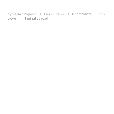
Direktorka Narodnog muzeja Užice dobitnica
“Vukove nagrade”
by
Velimir Popovic
Feb 11, 2022
0 comments
552
views
1 minutes read