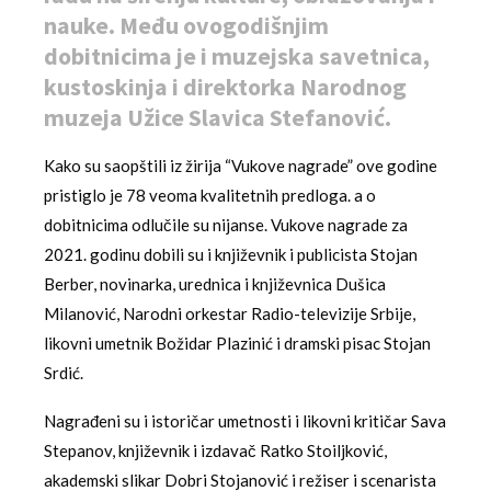
nauke. Među ovogodišnjim
dobitnicima je i muzejska savetnica,
kustoskinja i direktorka Narodnog
muzeja Užice Slavica Stefanović.
Kako su saopštili iz žirija “Vukove nagrade” ove godine
pristiglo je 78 veoma kvalitetnih predloga. a o
dobitnicima odlučile su nijanse. Vukove nagrade za
2021. godinu dobili su i književnik i publicista Stojan
Berber, novinarka, urednica i književnica Dušica
Milanović, Narodni orkestar Radio-televizije Srbije,
likovni umetnik Božidar Plazinić i dramski pisac Stojan
Srdić.
Nagrađeni su i istoričar umetnosti i likovni kritičar Sava
Stepanov, književnik i izdavač Ratko Stoiljković,
akademski slikar Dobri Stojanović i režiser i scenarista