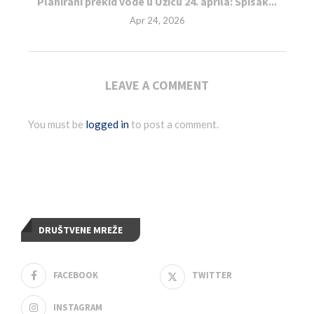
Planirani prekid vode u Užicu 24. aprila: Spisak...
Apr 24, 2026
LEAVE A COMMENT
You must be
logged in
to post a comment.
DRUŠTVENE MREŽE
FACEBOOK
TWITTER
INSTAGRAM