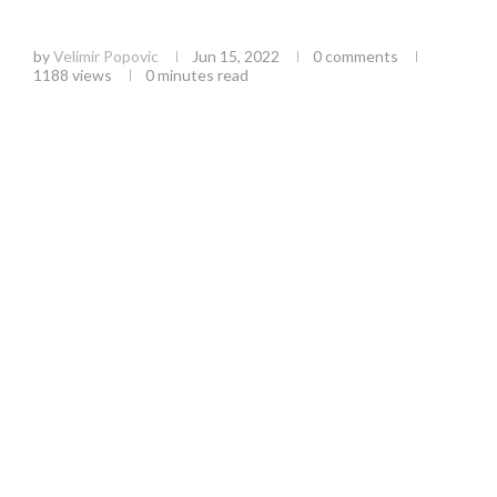
svetskom prvenstvu u karateu
by
Velimir Popovic
Jun 15, 2022
0 comments
1188
views
0 minutes read