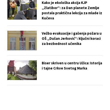
Kako je ekološka akcija KJP
„Zlatibor“: za Dan planete Zemlje
postala praktična lekcija za mlade iz
Kučeva
Vežba evakuacije i gašenja požara u
OŠ „Dušan Jerković“: ključni koraci
za bezbednost učenika
Biser skriven u centru Užica: Istorija
i tajne Crkve Svetog Marka
Slobodan Ristović i njegova
„Zavičajna vrana“: Poezija kao hleb
i ukaznik vremena