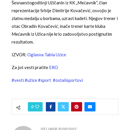
Šesnaestogodišnji Užičanin iz KK „Mećavnik“, član
reprezentacije Srbije Dimitrije Kovačević, osvojio je
zlatnu medalju u borbama, uzrast kadeti. Njegov trener i
otac Obradin Kovačević, inače trener karte kluba
Mećavnik iz Užica nije krio zadovoljstvo postignutim
rezultatom.
IZVOR:
Oglasna Tabla Uzice
Za još vesti pratite
ERO
#vesti
#užice
#sport
#ostalisportovi
0
VELIMIR POPOVIC