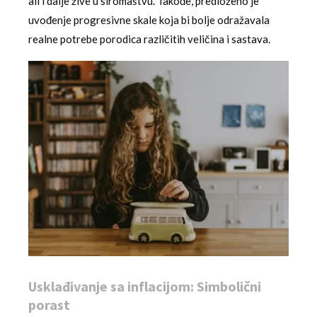
ali i dalje žive u siromaštvu. Takođe, predloženo je
uvođenje progresivne skale koja bi bolje odražavala
realne potrebe porodica različitih veličina i sastava.
Usklađivanje sa inflacijom: Simbolični
porast