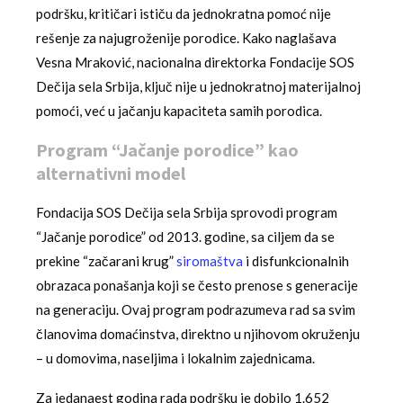
podršku, kritičari ističu da jednokratna pomoć nije
rešenje za najugroženije porodice. Kako naglašava
Vesna Mraković, nacionalna direktorka Fondacije SOS
Dečija sela Srbija, ključ nije u jednokratnoj materijalnoj
pomoći, već u jačanju kapaciteta samih porodica.
Program “Jačanje porodice” kao
alternativni model
Fondacija SOS Dečija sela Srbija sprovodi program
“Jačanje porodice” od 2013. godine, sa ciljem da se
prekine “začarani krug”
siromaštva
i disfunkcionalnih
obrazaca ponašanja koji se često prenose s generacije
na generaciju. Ovaj program podrazumeva rad sa svim
članovima domaćinstva, direktno u njihovom okruženju
– u domovima, naseljima i lokalnim zajednicama.
Za jedanaest godina rada podršku je dobilo 1.652