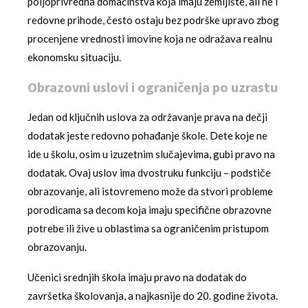
poljoprivredna domaćinstva koja imaju zemljište, ali ne i
redovne prihode, često ostaju bez podrške upravo zbog
procenjene vrednosti imovine koja ne odražava realnu
ekonomsku situaciju.
Obrazovni uslovi i ograničenja po uzrastu
Jedan od ključnih uslova za održavanje prava na dečji
dodatak jeste redovno pohađanje škole. Dete koje ne
ide u školu, osim u izuzetnim slučajevima, gubi pravo na
dodatak. Ovaj uslov ima dvostruku funkciju – podstiče
obrazovanje, ali istovremeno može da stvori probleme
porodicama sa decom koja imaju specifične obrazovne
potrebe ili žive u oblastima sa ograničenim pristupom
obrazovanju.
Učenici srednjih škola imaju pravo na dodatak do
završetka školovanja, a najkasnije do 20. godine života.