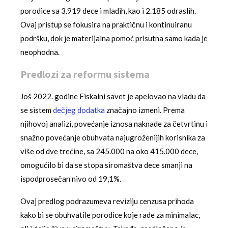
porodice sa 3.919 dece i mladih, kao i 2.185 odraslih.
Ovaj pristup se fokusira na praktičnu i kontinuiranu
podršku, dok je materijalna pomoć prisutna samo kada je
neophodna.
Predlozi za reformu sistema
Još 2022. godine Fiskalni savet je apelovao na vladu da
se sistem
dečjeg dodatka
značajno izmeni. Prema
njihovoj analizi, povećanje iznosa naknade za četvrtinu i
snažno povećanje obuhvata najugroženijih korisnika za
više od dve trećine, sa 245.000 na oko 415.000 dece,
omogućilo bi da se stopa siromaštva dece smanji na
ispodprosečan nivo od 19,1%.
Ovaj predlog podrazumeva reviziju cenzusa prihoda
kako bi se obuhvatile porodice koje rade za minimalac,