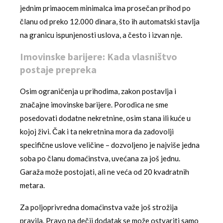
jednim primaocem minimalca ima prosečan prihod po
članu od preko 12.000 dinara, što ih automatski stavlja
na granicu ispunjenosti uslova, a često i izvan nje.
Imovinske barijere: Kada vlasništvo
postaje prepreka
Osim ograničenja u prihodima, zakon postavlja i
značajne imovinske barijere. Porodica ne sme
posedovati dodatne nekretnine, osim stana ili kuće u
kojoj živi. Čak i ta nekretnina mora da zadovolji
specifične uslove veličine – dozvoljeno je najviše jedna
soba po članu domaćinstva, uvećana za još jednu.
Garaža može postojati, ali ne veća od 20 kvadratnih
metara.
Za poljoprivredna domaćinstva važe još strožija
pravila. Pravo na dečji dodatak se može ostvariti samo