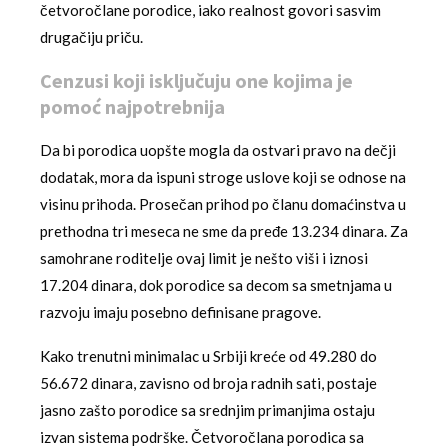
četvoročlane porodice, iako realnost govori sasvim
drugačiju priču.
Cenzusi koji isključuju one kojima je
pomoć najpotrebnija
Da bi porodica uopšte mogla da ostvari pravo na dečji
dodatak, mora da ispuni stroge uslove koji se odnose na
visinu prihoda. Prosečan prihod po članu domaćinstva u
prethodna tri meseca ne sme da pređe 13.234 dinara. Za
samohrane roditelje ovaj limit je nešto viši i iznosi
17.204 dinara, dok porodice sa decom sa smetnjama u
razvoju imaju posebno definisane pragove.
Kako trenutni minimalac u Srbiji kreće od 49.280 do
56.672 dinara, zavisno od broja radnih sati, postaje
jasno zašto porodice sa srednjim primanjima ostaju
izvan sistema podrške. Četvoročlana porodica sa