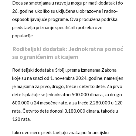
Deca sa smetnjama u razvoju mogu primati dodatak i do
26. godine, ukoliko su uključena u obrazovne i radno-
osposobljavajuće programe. Ova produžena podrška
predstavlja priznanje specifičnih potreba ove
populacije.
Roditeljski dodatak: Jednokratna pomoć
sa ograničenim uticajem
Roditeljski dodatak u Srbiji, prema izmenama Zakona
koje su na snazi od 1. novembra 2024. godine, namenjen
je majkama za prvo, drugo, treće i četvrto dete. Za prvo
dete isplaćuje se jednokratno 500.000 dinara, za drugo
600.000 u 24 mesečne rate, a za treće 2.280.000 u 120
rata. Četvrto dete donosi 3.180.000 dinara, takođe u
120 rata.
Iako ove mere predstavljaju značajnu finansijsku