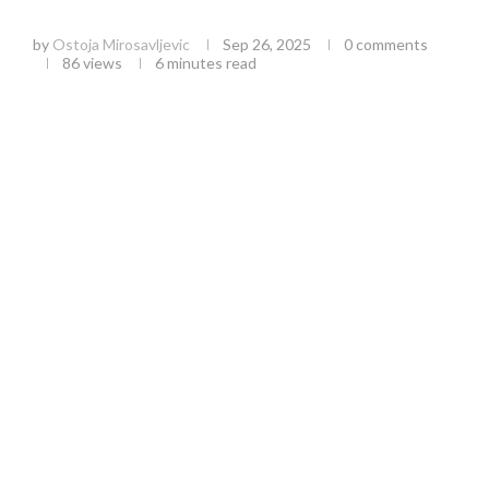
isključuje najugroženije porodice
by
Ostoja Mirosavljevic
Sep 26, 2025
0 comments
86
views
6 minutes read