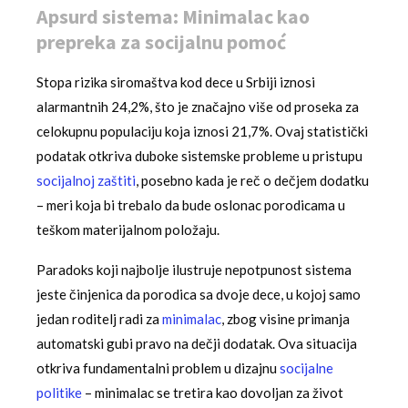
Apsurd sistema: Minimalac kao
prepreka za socijalnu pomoć
Stopa rizika siromaštva kod dece u Srbiji iznosi
alarmantnih 24,2%, što je značajno više od proseka za
celokupnu populaciju koja iznosi 21,7%. Ovaj statistički
podatak otkriva duboke sistemske probleme u pristupu
socijalnoj zaštiti
, posebno kada je reč o dečjem dodatku
– meri koja bi trebalo da bude oslonac porodicama u
teškom materijalnom položaju.
Paradoks koji najbolje ilustruje nepotpunost sistema
jeste činjenica da porodica sa dvoje dece, u kojoj samo
jedan roditelj radi za
minimalac
, zbog visine primanja
automatski gubi pravo na dečji dodatak. Ova situacija
otkriva fundamentalni problem u dizajnu
socijalne
politike
– minimalac se tretira kao dovoljan za život