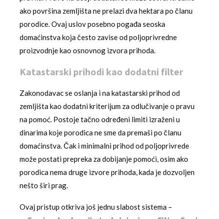
ako površina zemljišta ne prelazi dva hektara po članu
porodice. Ovaj uslov posebno pogađa seoska
domaćinstva koja često zavise od poljoprivredne
proizvodnje kao osnovnog izvora prihoda.
Katastarski prihodi kao dodatni filter
Zakonodavac se oslanja i na katastarski prihod od
zemljišta kao dodatni kriterijum za odlučivanje o pravu
na pomoć. Postoje tačno određeni limiti izraženi u
dinarima koje porodica ne sme da premaši po članu
domaćinstva. Čak i minimalni prihod od poljoprivrede
može postati prepreka za dobijanje pomoći, osim ako
porodica nema druge izvore prihoda, kada je dozvoljen
nešto širi prag.
Ovaj pristup otkriva još jednu slabost sistema –