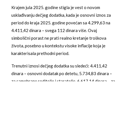
Krajem jula 2025. godine stigla je vest o novom
usklađivanju dečjeg dodatka, kada je osnovni iznos za
period do kraja 2025. godine povećan sa 4.299,63 na
4.411,42 dinara – svega 112 dinara više. Ovaj
simbolični porast ne prati realno kretanje troškova
života, posebno u kontekstu visoke inflacije koja je
karakterisala prethodni period.
Trenutni iznosi dečjeg dodatka su sledeći: 4.411,42
dinara – osnovni dodatak po detetu, 5.734,83 dinara –
za samohrane roditelje i staratelje, 6.617,14 dinara – za
roditelje dece sa invaliditetom ili smetnjama u razvoju, i
7.940,55 dinara – kada se stiču uslovi po više osnova.
Socijalna politika koja zaobilaze
najsiromašnije