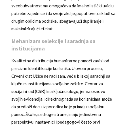
sveobuhvatnost mu omogućava da ima holistički uvid u
potrebe zajednice i da svoje akcije, poput ove, uskladi sa
drugim oblicima podrške, izbegavajući dupliranje i
maksimizirajući efekat.
Mehanizam selekcije i saradnja sa
institucijama
Kvalitetna distribucija humanitarne pomoći zavisi od
precizne identifikacije korisnika. U ovom procesu,
Crveni krst Užice ne radi sam, već u bliskoj saradnji sa
ključnim institucijama socijalne zaštite. Centar za
socijalni rad (CSR) ima kĺjučnu ulogu, jer na osnovu
svojih evidencija i direktnog rada sa korisnicima, može
da predloži decu iz porodica koje primaju socijalnu
pomoć. Škole, sa druge strane, imaju jedinstvenu
perspektivu; nastavnici i pedagogovi često prvi