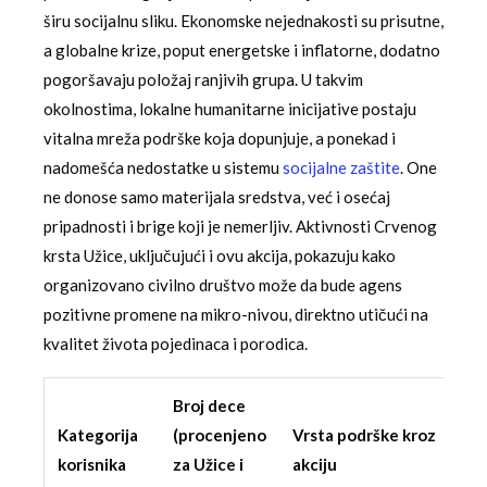
širu socijalnu sliku. Ekonomske nejednakosti su prisutne,
a globalne krize, poput energetske i inflatorne, dodatno
pogoršavaju položaj ranjivih grupa. U takvim
okolnostima, lokalne humanitarne inicijative postaju
vitalna mreža podrške koja dopunjuje, a ponekad i
nadomešća nedostatke u sistemu
socijalne zaštite
. One
ne donose samo materijala sredstva, već i osećaj
pripadnosti i brige koji je nemerljiv. Aktivnosti Crvenog
krsta Užice, uključujući i ovu akcija, pokazuju kako
organizovano civilno društvo može da bude agens
pozitivne promene na mikro-nivou, direktno utičući na
kvalitet života pojedinaca i porodica.
Broj dece
Kategorija
(procenjeno
Vrsta podrške kroz
korisnika
za Užice i
akciju