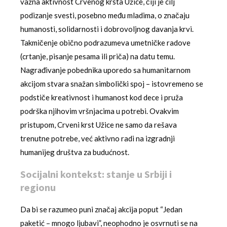
važna aktivnost Crvenog krsta Užice, čiji je cilj
podizanje svesti, posebno među mladima, o značaju
humanosti, solidarnosti i dobrovoljnog davanja krvi.
Takmičenje obično podrazumeva umetničke radove
(crtanje, pisanje pesama ili priča) na datu temu.
Nagrađivanje pobednika uporedo sa humanitarnom
akcijom stvara snažan simbolički spoj – istovremeno se
podstiče kreativnost i humanost kod dece i pruža
podrška njihovim vršnjacima u potrebi. Ovakvim
pristupom, Crveni krst Užice ne samo da rešava
trenutne potrebe, već aktivno radi na izgradnji
humanijeg društva za budućnost.
Socijalni kontekst: stanje u Srbiji i
regionu
Da bi se razumeo puni značaj akcija poput “Jedan
paketić – mnogo ljubavi”, neophodno je osvrnuti se na