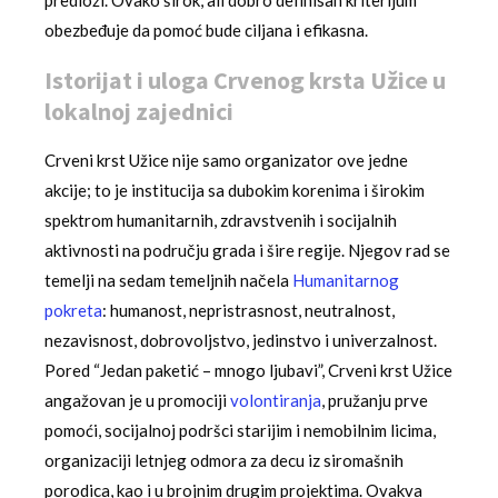
predloži. Ovako širok, ali dobro definisan kriterijum
obezbeđuje da pomoć bude ciljana i efikasna.
Istorijat i uloga Crvenog krsta Užice u
lokalnoj zajednici
Crveni krst Užice nije samo organizator ove jedne
akcije; to je institucija sa dubokim korenima i širokim
spektrom humanitarnih, zdravstvenih i socijalnih
aktivnosti na području grada i šire regije. Njegov rad se
temelji na sedam temeljnih načela
Humanitarnog
pokreta
: humanost, nepristrasnost, neutralnost,
nezavisnost, dobrovoljstvo, jedinstvo i univerzalnost.
Pored “Jedan paketić – mnogo ljubavi”, Crveni krst Užice
angažovan je u promociji
volontiranja
, pružanju prve
pomoći, socijalnoj podršci starijim i nemobilnim licima,
organizaciji letnjeg odmora za decu iz siromašnih
porodica, kao i u brojnim drugim projektima. Ovakva