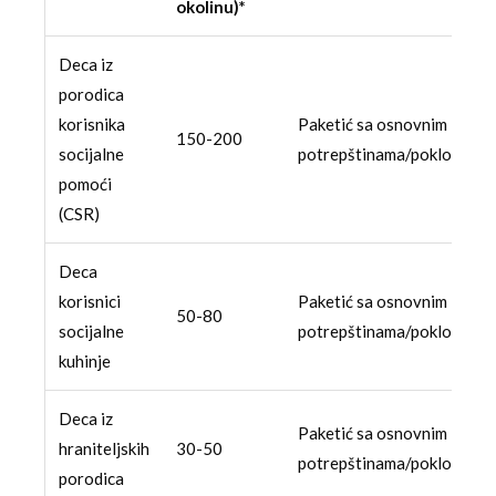
okolinu)*
Deca iz
porodica
korisnika
Paketić sa osnovnim
150-200
socijalne
potrepštinama/poklonom
pomoći
(CSR)
Deca
korisnici
Paketić sa osnovnim
50-80
socijalne
potrepštinama/poklonom
kuhinje
Deca iz
Paketić sa osnovnim
hraniteljskih
30-50
potrepštinama/poklonom
porodica