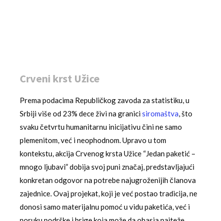
Crveni krst Užice
Prema podacima Republičkog zavoda za statistiku, u
Srbiji više od 23% dece živi na granici
siromaštva
, što
svaku četvrtu humanitarnu inicijativu čini ne samo
plemenitom, već i neophodnom. Upravo u tom
kontekstu, akcija Crvenog krsta Užice “Jedan paketić –
mnogo ljubavi” dobija svoj puni značaj, predstavljajući
konkretan odgovor na potrebe najugroženijih članova
zajednice. Ovaj projekat, koji je već postao tradicija, ne
donosi samo materijalnu pomoć u vidu paketića, već i
poruku podrške i brige koja može da obasja najteže