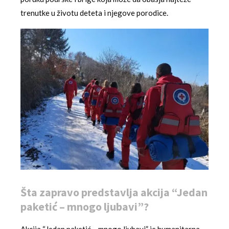
trenutke u životu deteta i njegove porodice.
Šta zapravo predstavlja akcija “Jedan
paketić – mnogo ljubavi”?