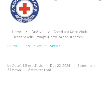
Home
Društvo
Crveni krst Užice: Akcija
“Jedan paketić – mnogo ljubavi” za decu u potrebi
Društvo
Užice
Vesti
Zdravlje
Crveni krst Užice: Akcija “Jedan paketić –
mnogo ljubavi” za decu u potrebi
by
Ostoja Mirosavljevic
Dec 23, 2025
1 comment
54
views
6 minutes read