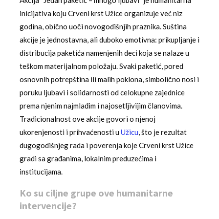
Akcija “Jedan paketić – mnogo ljubavi” je humanitarna
inicijativa koju Crveni krst Užice organizuje već niz
godina, obično uoči novogodišnjih praznika. Suština
akcije je jednostavna, ali duboko emotivna: prikupljanje i
distribucija paketića namenjenih deci koja se nalaze u
teškom materijalnom položaju. Svaki paketić, pored
osnovnih potrepština ili malih poklona, simbolično nosi i
poruku ljubavi i solidarnosti od celokupne zajednice
prema njenim najmlađim i najosetljivijim članovima.
Tradicionalnost ove akcije govori o njenoj
ukorenjenosti i prihvaćenosti u
Užicu
, što je rezultat
dugogodišnjeg rada i poverenja koje Crveni krst Užice
gradi sa građanima, lokalnim preduzećima i
institucijama.
Ko su ciljne grupe ove humanitarne
intervencije?