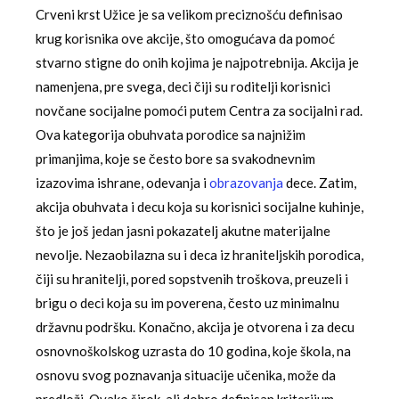
Crveni krst Užice je sa velikom preciznošću definisao
krug korisnika ove akcije, što omogućava da pomoć
stvarno stigne do onih kojima je najpotrebnija. Akcija je
namenjena, pre svega, deci čiji su roditelji korisnici
novčane socijalne pomoći putem Centra za socijalni rad.
Ova kategorija obuhvata porodice sa najnižim
primanjima, koje se često bore sa svakodnevnim
izazovima ishrane, odevanja i
obrazovanja
dece. Zatim,
akcija obuhvata i decu koja su korisnici socijalne kuhinje,
što je još jedan jasni pokazatelj akutne materijalne
nevolje. Nezaobilazna su i deca iz hraniteljskih porodica,
čiji su hranitelji, pored sopstvenih troškova, preuzeli i
brigu o deci koja su im poverena, često uz minimalnu
državnu podršku. Konačno, akcija je otvorena i za decu
osnovnoškolskog uzrasta do 10 godina, koje škola, na
osnovu svog poznavanja situacije učenika, može da