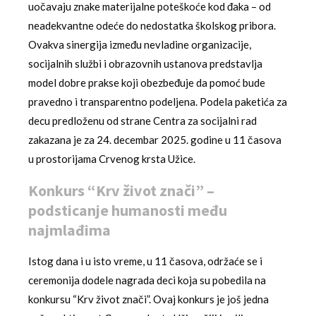
uočavaju znake materijalne poteškoće kod đaka – od
neadekvantne odeće do nedostatka školskog pribora.
Ovakva sinergija između nevladine organizacije,
socijalnih službi i obrazovnih ustanova predstavlja
model dobre prakse koji obezbeđuje da pomoć bude
pravedno i transparentno podeljena. Podela paketića za
decu predloženu od strane Centra za socijalni rad
zakazana je za 24. decembar 2025. godine u 11 časova
u prostorijama Crvenog krsta Užice.
Konkurs “Krv život znači” –
podsticanje humanosti među
najmlađima
Istog dana i u isto vreme, u 11 časova, održaće se i
ceremonija dodele nagrada deci koja su pobedila na
konkursu “Krv život znači”. Ovaj konkurs je još jedna