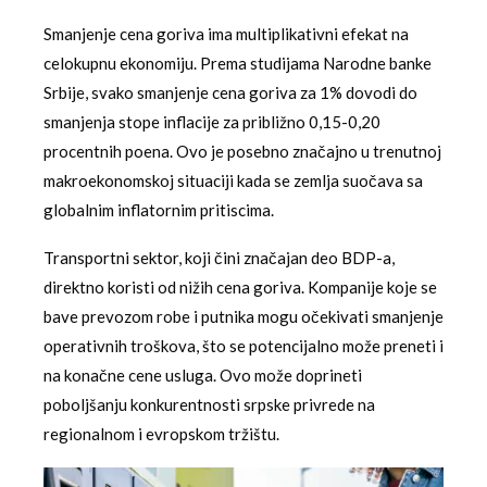
Smanjenje cena goriva ima multiplikativni efekat na
celokupnu ekonomiju. Prema studijama Narodne banke
Srbije, svako smanjenje cena goriva za 1% dovodi do
smanjenja stope inflacije za približno 0,15-0,20
procentnih poena. Ovo je posebno značajno u trenutnoj
makroekonomskoj situaciji kada se zemlja suočava sa
globalnim inflatornim pritiscima.
Transportni sektor, koji čini značajan deo BDP-a,
direktno koristi od nižih cena goriva. Kompanije koje se
bave prevozom robe i putnika mogu očekivati smanjenje
operativnih troškova, što se potencijalno može preneti i
na konačne cene usluga. Ovo može doprineti
poboljšanju konkurentnosti srpske privrede na
regionalnom i evropskom tržištu.