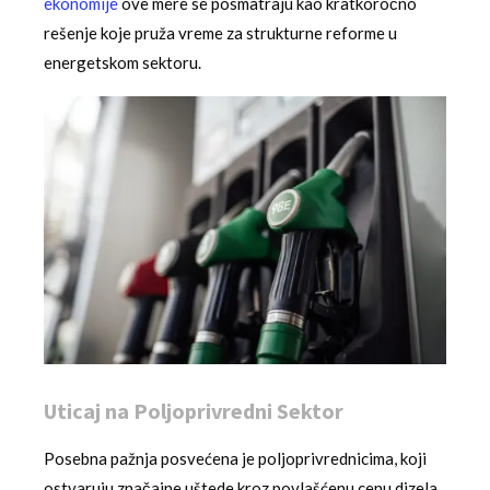
ekonomije
ove mere se posmatraju kao kratkoročno
rešenje koje pruža vreme za strukturne reforme u
energetskom sektoru.
Uticaj na Poljoprivredni Sektor
Posebna pažnja posvećena je poljoprivrednicima, koji
ostvaruju značajne uštede kroz povlašćenu cenu dizela