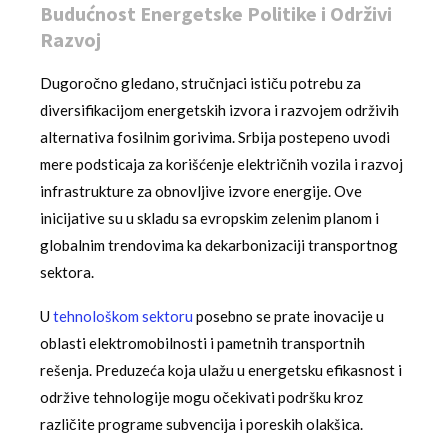
Budućnost Energetske Politike i Održivi
Razvoj
Dugoročno gledano, stručnjaci ističu potrebu za
diversifikacijom energetskih izvora i razvojem održivih
alternativa fosilnim gorivima. Srbija postepeno uvodi
mere podsticaja za korišćenje električnih vozila i razvoj
infrastrukture za obnovljive izvore energije. Ove
inicijative su u skladu sa evropskim zelenim planom i
globalnim trendovima ka dekarbonizaciji transportnog
sektora.
U
tehnološkom sektoru
posebno se prate inovacije u
oblasti elektromobilnosti i pametnih transportnih
rešenja. Preduzeća koja ulažu u energetsku efikasnost i
održive tehnologije mogu očekivati podršku kroz
različite programe subvencija i poreskih olakšica.