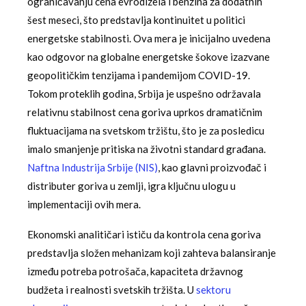
ograničavanju cena evrodizela i benzina za dodatnih
šest meseci, što predstavlja kontinuitet u politici
energetske stabilnosti. Ova mera je inicijalno uvedena
kao odgovor na globalne energetske šokove izazvane
geopolitičkim tenzijama i pandemijom COVID-19.
Tokom proteklih godina, Srbija je uspešno održavala
relativnu stabilnost cena goriva uprkos dramatičnim
fluktuacijama na svetskom tržištu, što je za posledicu
imalo smanjenje pritiska na životni standard građana.
Naftna Industrija Srbije (NIS)
, kao glavni proizvođač i
distributer goriva u zemlji, igra ključnu ulogu u
implementaciji ovih mera.
Ekonomski analitičari ističu da kontrola cena goriva
predstavlja složen mehanizam koji zahteva balansiranje
između potreba potrošača, kapaciteta državnog
budžeta i realnosti svetskih tržišta. U
sektoru