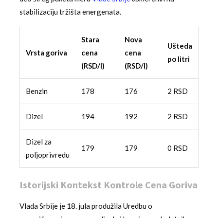
stabilizaciju tržišta energenata.
Stara
Nova
Ušteda
Vrsta goriva
cena
cena
po litri
(RSD/l)
(RSD/l)
Benzin
178
176
2 RSD
Dizel
194
192
2 RSD
Dizel za
179
179
0 RSD
poljoprivredu
Istorijski Kontekst Kontrole Cena Goriva
Vlada Srbije je 18. jula produžila Uredbu o