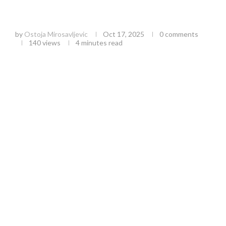
Cene Goriva u Srbiji: Kompletan Vodič Kroz
Trenutne Promene i Ekonomske Efekte
by
Ostoja Mirosavljevic
Oct 17, 2025
0 comments
140
views
4 minutes read