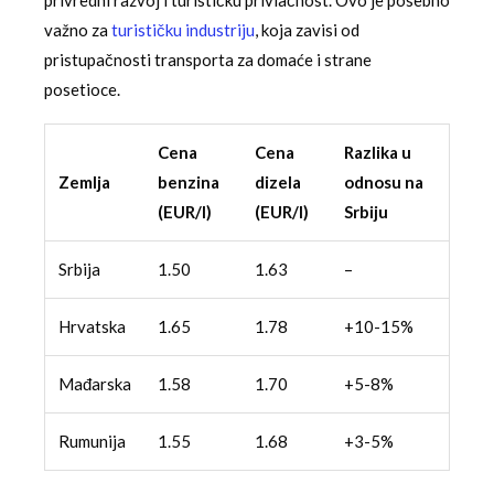
važno za
turističku industriju
, koja zavisi od
pristupačnosti transporta za domaće i strane
posetioce.
Cena
Cena
Razlika u
Zemlja
benzina
dizela
odnosu na
(EUR/l)
(EUR/l)
Srbiju
Srbija
1.50
1.63
–
Hrvatska
1.65
1.78
+10-15%
Mađarska
1.58
1.70
+5-8%
Rumunija
1.55
1.68
+3-5%