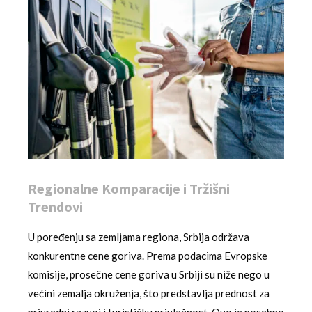
Regionalne Komparacije i Tržišni
Trendovi
U poređenju sa zemljama regiona, Srbija održava
konkurentne cene goriva. Prema podacima Evropske
komisije, prosečne cene goriva u Srbiji su niže nego u
većini zemalja okruženja, što predstavlja prednost za
privredni razvoj i turističku privlačnost. Ovo je posebno