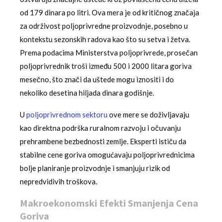
od 179 dinara po litri. Ova mera je od kritičnog značaja
za održivost poljoprivredne proizvodnje, posebno u
kontekstu sezonskih radova kao što su setva i žetva.
Prema podacima Ministerstva poljoprivrede, prosečan
poljoprivrednik troši između 500 i 2000 litara goriva
mesečno, što znači da uštede mogu iznositi i do
nekoliko desetina hiljada dinara godišnje.
U
poljoprivrednom sektoru
ove mere se doživljavaju
kao direktna podrška ruralnom razvoju i očuvanju
prehrambene bezbednosti zemlje. Eksperti ističu da
stabilne cene goriva omogućavaju poljoprivrednicima
bolje planiranje proizvodnje i smanjuju rizik od
nepredvidivih troškova.
Makroekonomski Efekti Smanjenja Cena
Goriva