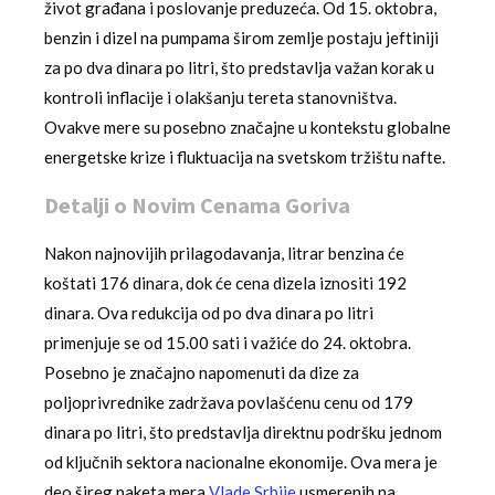
život građana i poslovanje preduzeća. Od 15. oktobra,
benzin i dizel na pumpama širom zemlje postaju jeftiniji
za po dva dinara po litri, što predstavlja važan korak u
kontroli inflacije i olakšanju tereta stanovništva.
Ovakve mere su posebno značajne u kontekstu globalne
energetske krize i fluktuacija na svetskom tržištu nafte.
Detalji o Novim Cenama Goriva
Nakon najnovijih prilagodavanja, litrar benzina će
koštati 176 dinara, dok će cena dizela iznositi 192
dinara. Ova redukcija od po dva dinara po litri
primenjuje se od 15.00 sati i važiće do 24. oktobra.
Posebno je značajno napomenuti da dize za
poljoprivrednike zadržava povlašćenu cenu od 179
dinara po litri, što predstavlja direktnu podršku jednom
od ključnih sektora nacionalne ekonomije. Ova mera je
deo šireg paketa mera
Vlade Srbije
usmerenih na