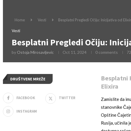
Home
Vesti
Besplatni Pregledi Očiju: Inicijativa od Elixi
Vesti
Besplatni Pregledi Očiju: Inicij
by
Ostoja Mirosavljevic
Oct 11, 2024
0 comments
7
Besplatni P
DRUŠTVENE MREŽE
Elixira
FACEBOOK
TWITTER
Zamislite da ima
stanovnike Čajet
INSTAGRAM
Opštine Čajetina
Rusija, učinila
dostupna rešenj