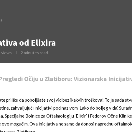
ra
ativa od Elixira
2
views
2 minutes read
regledi Očiju u Zlatiboru: Vizionarska Inicijati
te priliku da poboljšate svoj vid bez ikakvih troškova! To je sada st
ine, zahvaljujući inicijativi pod nazivom ‘Lako do boljeg vida’. Surad
, Specijalne Bolnice za Oftalmologiju ‘Elixir’ i Fedorov Očne Klinike
 je ovo mogućim. Ova inicijativa ne samo da donosi naprednu oftalmolo
a u srce Zlatibora.