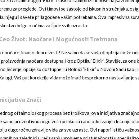
ica za Oftalmologiju ‘Elixir’ i ruski oftalmolozi donose najsavremeni
remu za preglede. Ovi timovi se sastoje od iskusnih stručnjaka, osig
ku njegu i savete prilagođene vašim potrebama. Ova impresivna sur
kustvo brige o očima za ljude svih uzrasta.
 Ceo Život: Naočare i Mogućnosti Tretmana
 naočare, imamo dobre vesti! Ne samo da se vaša dioptrija može od
 proizvodnja naočara dostupna i kroz Optiku ‘Elixir’. Štaviše, za one k
o lečenje, opcije su dostupne i u Bolnici ‘Elixir’ u Novom Sadu kao i
 Kalugi. Vaš put korekcije vida može imati besprekorno nastavljanje 
nicijativa Znači
ednog oftalmološkog procesa bez troškova, ova inicijativa značajn
e samo preventivnu negu već i priliku za rano otkrivanje i lečenje očn
olju dugoročnu zdravlje vida za sve uzraste. Ovi napori ističu važno
novanih na zajednici u rešavanju problema pristupačnosti u specijaliz