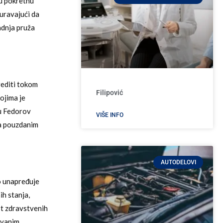
ju pokretnu
uravajući da
adnja pruža
rediti tokom
Filipović
ojima je
 u Fedorov
VIŠE INFO
sa pouzdanim
AUTODELOVI
o unapređuje
ih stanja,
st zdravstvenih
ovanim