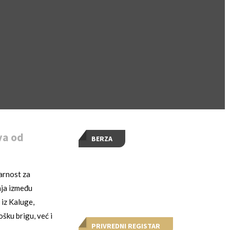
va od
BERZA
varnost za
nja između
 iz Kaluge,
šku brigu, već i
PRIVREDNI REGISTAR