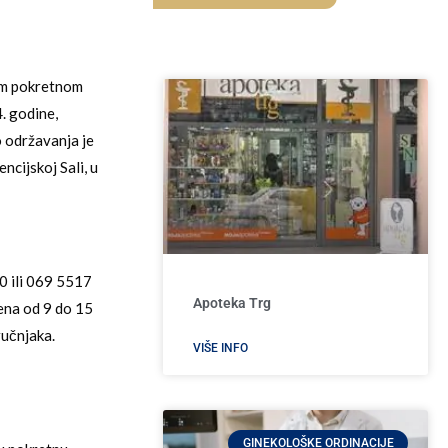
om pokretnom
. godine,
o održavanja je
cijskoj Sali, u
0 ili 069 5517
Apoteka Trg
ena od 9 do 15
ručnjaka.
VIŠE INFO
GINEKOLOŠKE ORDINACIJE