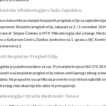
vetske Oftalmologije u Vašu Zajednicu
ava stanovnike pružanjem besplatnih pregleda očiju sa najmodernij
premom. Besplatni pregledi očiju, zakazani za 2. i 3. novembar 2024
trane dr Tatjane Čalenko iz MTK ‘Mikrokirurgija oka’ u Kalugi. Mest
no u Kulturnom Centru Zlatibor, konkretno na 1. spratu u IBC Konferen
ećinara broj 2.
ti Besplatan Pregled Očiju
gleda je pojednostavljeno za vas. Pozivanjem brojeva 060 370 28 0
kazati svoj besplatan pregled očiju tokom uobičajenog radnog vrem
ana. Ne propustite ovu priliku da proverite svoj vid kod najboljih st
avijeg vida nikad nije bilo lakše ili pristupačnije.
hnologija i Stručni Medicinski Timovi