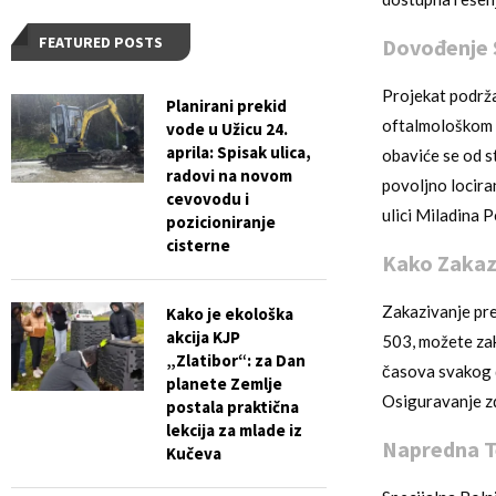
FEATURED POSTS
Dovođenje S
Projekat podrž
Planirani prekid
oftalmološkom o
vode u Užicu 24.
aprila: Spisak ulica,
obaviće se od s
radovi na novom
povoljno locira
cevovodu i
ulici Miladina P
pozicioniranje
cisterne
Kako Zakaza
Zakazivanje pre
Kako je ekološka
akcija KJP
503, možete za
„Zlatibor“: za Dan
časova svakog d
planete Zemlje
Osiguravanje zdr
postala praktična
lekcija za mlade iz
Napredna Te
Kučeva