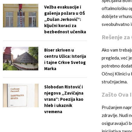
Specijalna Boln
Vežba evakuacije i
oftalmološku op
gašenja požara u OŠ
dobijete vrhuns
„Dušan Jerković“:
sveobuhvatno is
ključni koraci za
bezbednost učenika
Rešenje za
Biser skriven u
Ako vam trebaju
centru Užica: Istorija
pregleda, već je
i tajne Crkve Svetog
potrebno dodatn
Marka
Očnoj Klinici u
stručnjacima.
Slobodan Ristović i
njegova „Zavičajna
Zašto Ova I
vrana“: Poezija kao
hleb i ukaznik
Pružanjem napr
vremena
zdravlje. Nudi n
osiguravajući b
inicijativa zas