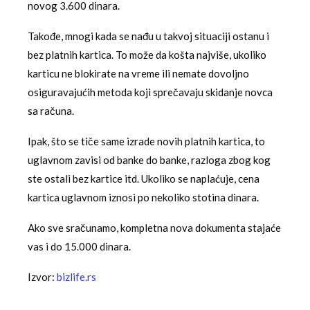
novog 3.600 dinara.
Takođe, mnogi kada se nađu u takvoj situaciji ostanu i
bez platnih kartica. To može da košta najviše, ukoliko
karticu ne blokirate na vreme ili nemate dovoljno
osiguravajućih metoda koji sprečavaju skidanje novca
sa računa.
Ipak, što se tiče same izrade novih platnih kartica, to
uglavnom zavisi od banke do banke, razloga zbog kog
ste ostali bez kartice itd. Ukoliko se naplaćuje, cena
kartica uglavnom iznosi po nekoliko stotina dinara.
Ako sve sračunamo, kompletna nova dokumenta stajaće
vas i do 15.000 dinara.
Izvor:
bizlife.rs