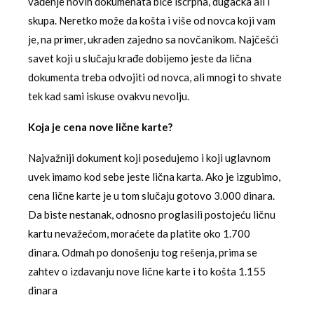
vađenje novih dokumenata biće iscrpna, dugačka ali i
skupa. Neretko može da košta i više od novca koji vam
je, na primer, ukraden zajedno sa novčanikom. Najčešći
savet koji u slučaju krađe dobijemo jeste da lična
dokumenta treba odvojiti od novca, ali mnogi to shvate
tek kad sami iskuse ovakvu nevolju.
Koja je cena nove lične karte?
Najvažniji dokument koji posedujemo i koji uglavnom
uvek imamo kod sebe jeste lična karta. Ako je izgubimo,
cena lične karte je u tom slučaju gotovo 3.000 dinara.
Da biste nestanak, odnosno proglasili postojeću ličnu
kartu nevažećom, moraćete da platite oko 1.700
dinara
.
Odmah po donošenju tog rešenja, prima se
zahtev o izdavanju nove lične karte i to košta 1.155
dinara