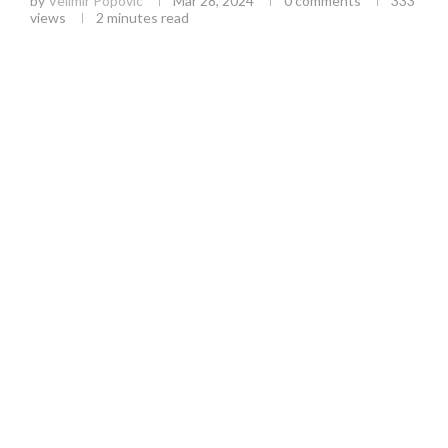
by
Velimir Popovic
Mar 28, 2024
0 comments
333
views
2 minutes read