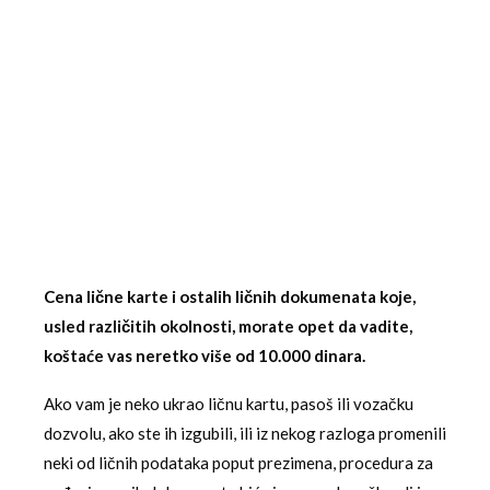
Cena lične karte i ostalih ličnih dokumenata koje,
usled različitih okolnosti, morate opet da vadite,
koštaće vas neretko više od 10.000 dinara.
Ako vam je neko ukrao ličnu kartu, pasoš ili vozačku
dozvolu, ako ste ih izgubili, ili iz nekog razloga promenili
neki od ličnih podataka poput prezimena, procedura za