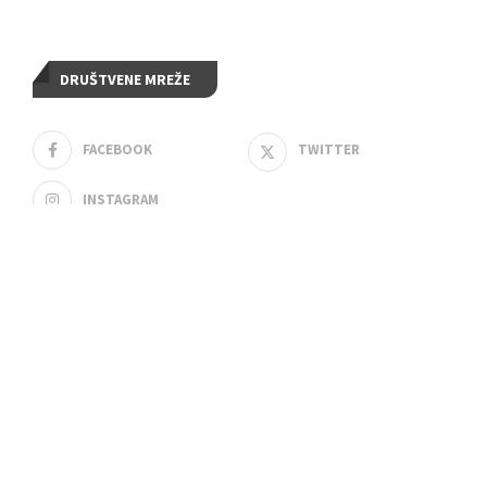
DRUŠTVENE MREŽE
FACEBOOK
TWITTER
INSTAGRAM
FEATURED POSTS
Planirani prekid vode u Užicu 24.
aprila: Spisak ulica, radovi na novom
cevovodu i pozicioniranje cisterne