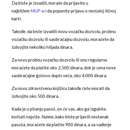
Da biste je izvadili, morate da prijavite u
najbližem
MUP
-u i da popunite prijavu o nestaloj ličnoj
karti.
Takođe, da biste izvadili novu vozačku dozvolu, probnu
vozačku dozvolu ili saobraćajnu dozvolu, moraćete da
izdvojite nekoliko hiljada dinara.
Za novu probnu vozačku dozvolu ili onu regularnu
moraćete da platite oko 2.500 dinara, dok je cena nove
saobraćajne gotovo duplo veća, oko 4.000 dinara.
Za novu zdravstvenu knjižicu takođe ćete morati da
izdvojite oko 500 dinara.
Kada je u pitanju pasoš, on će vas, ako ga izgubite,
koštati najviše. Naime, kako biste prijavili nestanak
pasoša, moraćete da platite 900 dinara, a za vađenje