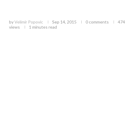
AK „Užice”: Uspešan nastup na Kupu Srbije za
juniore
by
Velimir Popovic
Sep 14, 2015
0 comments
474
views
1 minutes read