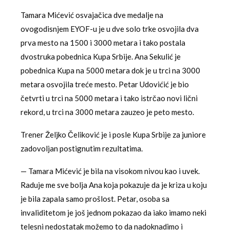
Tamara Mićević osvajačica dve medalje na
ovogodisnjem EYOF-u je u dve solo trke osvojila dva
prva mesto na 1500 i 3000 metara i tako postala
dvostruka pobednica Kupa Srbije. Ana Sekulić je
pobednica Kupa na 5000 metara dok je u trci na 3000
metara osvojila treće mesto. Petar Udovićić je bio
četvrti u trci na 5000 metara i tako istrčao novi lični
rekord, u trci na 3000 metara zauzeo je peto mesto.
Trener Željko Čeliković je i posle Kupa Srbije za juniore
zadovoljan postignutim rezultatima.
— Tamara Mićević je bila na visokom nivou kao i uvek.
Raduje me sve bolja Ana koja pokazuje da je kriza u koju
je bila zapala samo prošlost. Petar, osoba sa
invaliditetom je još jednom pokazao da iako imamo neki
telesni nedostatak možemo to da nadoknadimo i