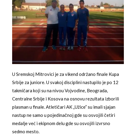
U Sremskoj Mitrovici je za vikend održano finale Kupa
Srbije za juniore. U svakoj disciplini nastupilo je po 12
takmičara koji su na nivou Vojvodine, Beograda,
Centralne Srbije i Kosova na osnovu rezultata izborili
plasman u finale. Atletičari AK „Užice” su imali sjajan
nastup ne samo u pojedinačnoj gde su osvojili četiri
medalje već i ekipnom delu gde su osvojili izvrsno
sedmo mesto.