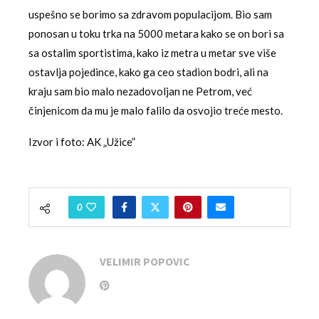
uspešno se borimo sa zdravom populacijom. Bio sam
ponosan u toku trka na 5000 metara kako se on bori sa
sa ostalim sportistima, kako iz metra u metar sve više
ostavlja pojedince, kako ga ceo stadion bodri, ali na
kraju sam bio malo nezadovoljan ne Petrom, već
činjenicom da mu je malo falilo da osvojio treće mesto.
Izvor i foto: AK „Užice”
0
VELIMIR POPOVIC