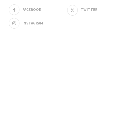
FACEBOOK
TWITTER
INSTAGRAM
FEATURED POSTS
Planirani prekid vode u Užicu 24.
aprila: Spisak ulica, radovi na novom
cevovodu i pozicioniranje cisterne
Kako je ekološka akcija KJP
„Zlatibor“: za Dan planete Zemlje
postala praktična lekcija za mlade iz
Kučeva