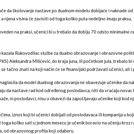
luče da školovanje nastave po dualnom modelu dobijaće i naknade od
 a njena visina će zavisiti od toga koliko puta nedeljno imaju praksu.
oveden na praksi, učenici bi u trebalo da dobiju 70 odsto minimalne c
 kazala Rukovodilac službe za dualno obrazovanje i obrazovne polit
KS) Aleksandra Milićević, do kraja juna, ili početkom jula, trebalo bi 
se tačno znati na koji način će se finansijski podržavati učenici, ali i
 naglasila da model dualnog obrazovanja ne obavezuje učenike da n
ju da nastave rad kod određenog poslodavca, niti da vraćaju novac ko
kaže, ni poslodavci, nisu u obavezi da zapošljavaju učenike koji kod n
ima, iznos koji bi učenici dobijali od poslodavaca ili kompanija u koj
 toga koliko sati u jednom mesecu je učenik boravio na učenju kroz rad
la, od obrazovnog profila koji odaberu.