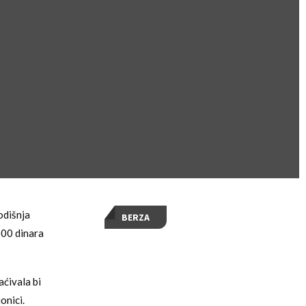
odišnja
BERZA
000 dinara
aćivala bi
onici.