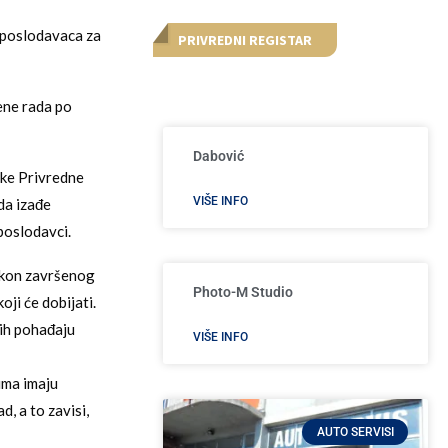
 poslodavaca za
PRIVREDNI REGISTAR
ene rada po
Dabović
ike Privredne
VIŠE INFO
da izađe
 poslodavci.
akon završenog
Photo-M Studio
ji će dobijati.
jih pohađaju
VIŠE INFO
ima imaju
, a to zavisi,
AUTO SERVISI