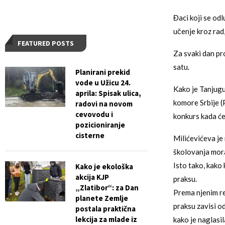
Đaci koji se od
učenje kroz rad,
FEATURED POSTS
Za svaki dan pr
satu.
Planirani prekid
vode u Užicu 24.
Kako je Tanjugu
aprila: Spisak ulica,
komore Srbije (P
radovi na novom
cevovodu i
konkurs kada će 
pozicioniranje
cisterne
Milićevićeva je
školovanja mora
Isto tako, kako 
Kako je ekološka
akcija KJP
praksu.
„Zlatibor“: za Dan
Prema njenim reč
planete Zemlje
praksu zavisi od
postala praktična
lekcija za mlade iz
kako je naglasi