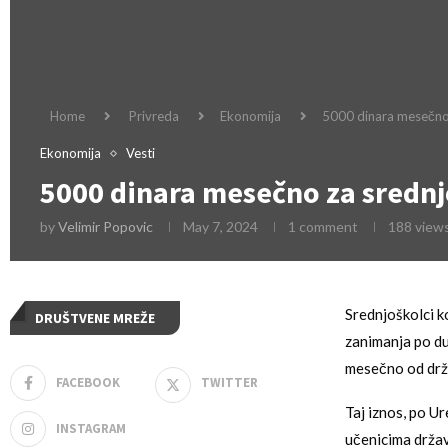
Home
Privreda
Ekonomija
5000 dinara mesečno
Ekonomija
Vesti
5000 dinara mesečno za sredn
by
Velimir Popovic
May 7, 2024
1 comment
188
view
Srednjoškolci k
DRUŠTVENE MREŽE
zanimanja po du
mesečno od drža
FACEBOOK
TWITTER
Taj iznos, po Ur
INSTAGRAM
učenicima držav