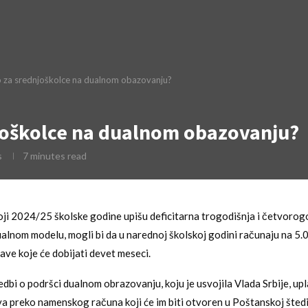
 za srednjoškolce na dualnom obazovanju?
joškolce na dualnom obazovanju?
s
7 minutes read
oji 2024/25 školske godine upišu deficitarna trogodišnja i četvorog
alnom modelu, mogli bi da u narednoj školskoj godini računaju na 5.
ve koje će dobijati devet meseci.
edbi o podršci dualnom obrazovanju, koju je usvojila Vlada Srbije, upl
a preko namenskog računa koji će im biti otvoren u Poštanskoj štedi