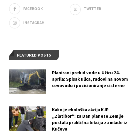
FACEBOOK
TWITTER
INSTAGRAM
FEATURED POSTS
Planirani prekid vode u Užicu 24.
aprila: Spisak ulica, radovi na novom
cevovodu i pozicioniranje cisterne
Kako je ekološka akcija KJP
„Zlatibor“: za Dan planete Zemlje
postala praktična lekcija za mlade iz
Kučeva