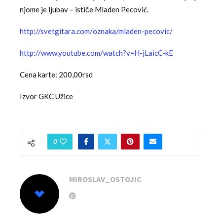
njome je ljubav – ističe Mladen Pecović.
http://svetgitara.com/
oznaka/mladen-pecovic/
http://www.youtube.com/
watch?v=H-jLaicC-kE
Cena karte: 200,00rsd
Izvor GKC Užice
0
MIROSLAV_OSTOJIC