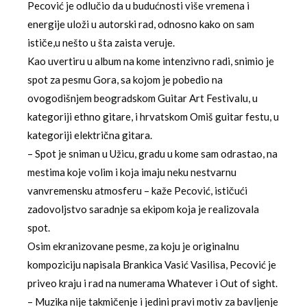
Pecović je odlučio da u budućnosti više vremena i
energije uloži u autorski rad, odnosno kako on sam
ističe,u nešto u šta zaista veruje.
Kao uvertiru u album na kome intenzivno radi, snimio je
spot za pesmu Gora, sa kojom je pobedio na
ovogodišnjem beogradskom Guitar Art Festivalu, u
kategoriji ethno gitare, i hrvatskom Omiš guitar festu, u
kategoriji električna gitara.
– Spot je sniman u Užicu, gradu u kome sam odrastao, na
mestima koje volim i koja imaju neku nestvarnu
vanvremensku atmosferu – kaže Pecović, ističući
zadovoljstvo saradnje sa ekipom koja je realizovala
spot.
Osim ekranizovane pesme, za koju je originalnu
kompoziciju napisala Brankica Vasić Vasilisa, Pecović je
priveo kraju i rad na numerama Whatever i Out of sight.
– Muzika nije takmičenje i jedini pravi motiv za bavljenje