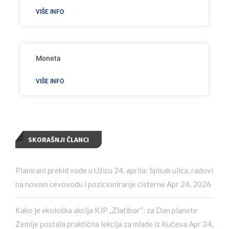
VIŠE INFO
Moneta
VIŠE INFO
SKORAŠNJI ČLANCI
Planirani prekid vode u Užicu 24. aprila: Spisak ulica, radovi
na novom cevovodu i pozicioniranje cisterne
Apr 24, 2026
Kako je ekološka akcija KJP „Zlatibor“: za Dan planete
Zemlje postala praktična lekcija za mlade iz Kučeva
Apr 24,