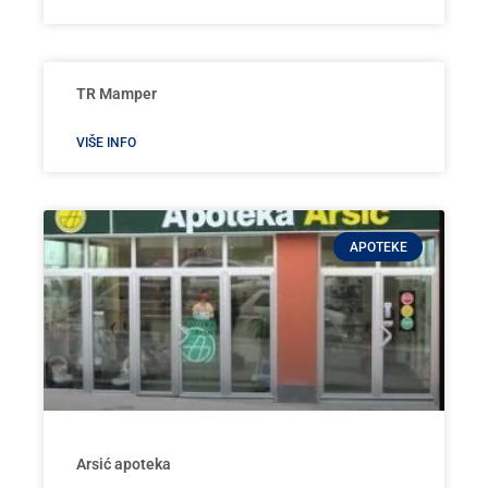
TR Mamper
VIŠE INFO
APOTEKE
Arsić apoteka