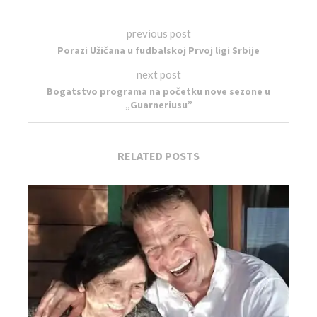
previous post
Porazi Užičana u fudbalskoj Prvoj ligi Srbije
next post
Bogatstvo programa na početku nove sezone u
„Guarneriusu”
RELATED POSTS