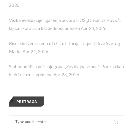
2026
Vežba evakuacije i gašenja požara u OŠ „Dušan Jerković“:
ključni koraci za bezbednost učenika
Apr 24, 2026
Biser skriven u centru Užica: Istorija i tajne Crkve Svetog
Marka
Apr 24, 2026
Slobodan Ristović i njegova „Zavičajna vrana“: Poezija kao
hleb i ukaznik vremena
Apr 23, 2026
PRETRAGA