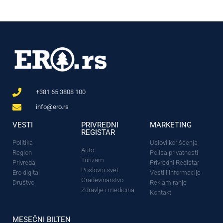
+381 65 3808 100
info@ero.rs
VESTI
PRIVREDNI
MARKETING
REGISTAR
Politika
Uslovi korišćenja
Auto
Region
Polisa privatnosti
Turizam
Privreda
Privredni Registar
Poslovni svet
Ero digital
Vesti i informacije
Građevinarstvo
Društvo
Reklamiranje
Zdravlje i medicina
Kontakt
MESEČNI BILTEN