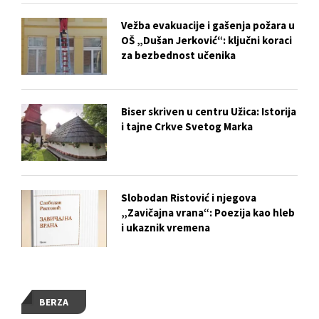
Vežba evakuacije i gašenja požara u
OŠ „Dušan Jerković“: ključni koraci
za bezbednost učenika
Biser skriven u centru Užica: Istorija
i tajne Crkve Svetog Marka
Slobodan Ristović i njegova
„Zavičajna vrana“: Poezija kao hleb
i ukaznik vremena
BERZA